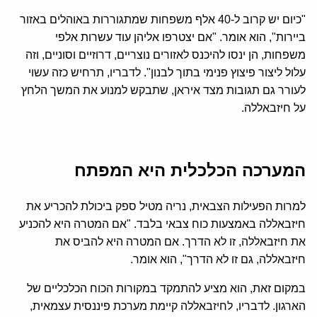
"כיום יש קרוב ל-40 אלף משפחות שמתגוררות באוהלים באזור
ביירות", הוא אומר. "אם יצטרפו אליהן עוד עשרות אלפי
משפחות, הן ינסו להיכנס לאזורים נוצריים, דרוזיים וסוניים, וזה
עלול ליצור פיצוץ פנימי בתוך לבנון". לדבריו, תרחיש כזה עשוי
לעורר גם תגובות מצד איראן, שתבקש למנוע את המשך הלחץ
על חיזבאללה.
המערכה הכלכלית היא המפתח
למרות הפעילות הצבאית, נריה מטיל ספק ביכולת להכריע את
חיזבאללה באמצעות כוח צבאי בלבד. "אם המטרה היא להכניע
את חיזבאללה, זו לא הדרך. אם המטרה היא להביס את
חיזבאללה, גם זו לא הדרך", הוא אומר.
במקום זאת, הוא מציע להתמקד במקורות הכוח הכלכליים של
הארגון. לדבריו, לחיזבאללה קיימת מערכת פיננסית עצמאית,