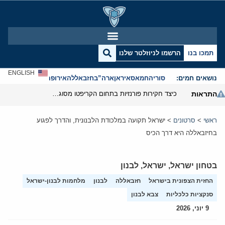
תמכו בנו
הרשמו לניוזלטר שלנו
ENGLISH
נושאים חמים:
סוריה
חמאס
איראן
ארה”ב
חזבאללה
אירופה
אנטישמיות
התראות
כיצד חקירות פורנזיות בתחום הקריפטו מסוגלות לפרק את המערך הפיננסי של משמרות המהפכה
ראשי
>
סרטונים
>
ישראל תקועה במלכודת הלבנונית, והדרך לפגוע
בחיזבאללה היא דרך הכיס
בטחון ישראל
,
ישראל
,
לבנון
החזית הצפונית בישראל
חזבאללה
לבנון
מלחמות לבנון-ישראל
סנקציות כלכליות
צבא לבנון
9 יוני, 2026