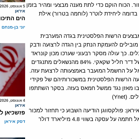
ור. הכוח הוקם כדי לתת מענה מבצעי ומהיר בזמן
5 אוגוסט, 2026
איראן
דומה ליחידת לוט"ר (לוחמה בטרור) אילת
הים התיכון
יוני בן-מנחם
מבצעים הרשות הפלסטינית בגדה המערבית
ובילים להעמקת הנתק בין הגדה לרצועה ודבק
. כך עולה מסקר רבעוני שערכו מכון קונראד
אדנאוואר ומרכז המחקר הפלסטיני למדיניות וסקרים, של ד"ר חליל שקאקי. 84% מהנשאלים מתנגדים
 על החשמל המועבר באמצעותה לרצועת עזה.
יצוץ שביצעה הרשות הפלסטינית במשכורותיהם של פקידי
בו מאזן נגד ממשל חמאס בעזה. בסקר השתתפו
Ynet)
4 אוגוסט, 2026
איראן
ראן: פולקסווגן הודיעה השבוע כי תחזור למכור
פזשכיאן ל
מכוניות באיראן, אחרי שחברת האנרגיה הצרפתית טוטאל חתמה על עסקה בשווי 4.8 מיליארד דולר
דסק איראן