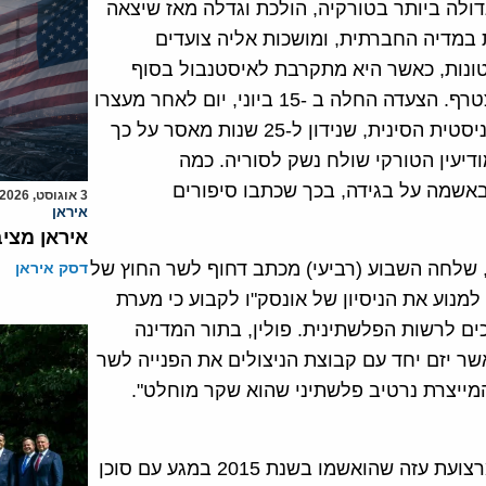
ולה ביותר בטורקיה, הולכת וגדלה מאז שיצאה
מדיה החברתית, ומושכות אליה צועדים
ונות, כאשר היא מתקרבת לאיסטנבול בסוף
השבוע הקרוב, בה עוד אלפי אנשים נוספים צפויים להצטרף. הצעדה החלה ב -15 ביוני, יום לאחר מעצרו
של אניס ברברוגלו, חבר הפרלמנט של המפלגה הקומוניסטית הסינית, שנידון ל-25 שנות מאסר על כך
ודיעין הטורקי שולח נשק לסוריה. כמה
באשמה על בגידה, בכך שכתבו סיפורים
3 אוגוסט, 2026
איראן
איראן מצי
ל, שלחה השבוע (רביעי) מכתב דחוף לשר החוץ של
דסק איראן
למנוע את הניסיון של אונסק"ו לקבוע כי מערת
ים לרשות הפלשתינית. פולין, בתור המדינה
אשר יזם יחד עם קבוצת הניצולים את הפנייה לשר
מייצרת נרטיב פלשתיני שהוא שקר מוחלט".
בית המשפט העליון זיכה השבוע (שלישי) שני סוחרים מרצועת עזה שהואשמו בשנת 2015 במגע עם סוכן