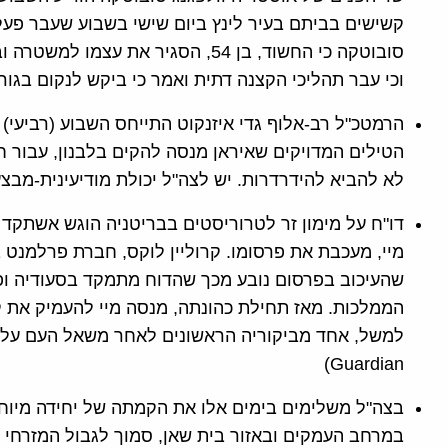
קשישים בביתם בעיר לינץ ביום שישי בשבוע שעבר פעל 
סובוטקה כי החשוד, בן 54, הסגיר את
וכי עבר תהליכי הקצנה דתית ואמר כי ביקש לנקום בגורמי 
הרמטכ"ל רב-אלוף גדי איזנקוט התייחס השבוע (רביעי)
הטילים המדויקים שאיראן מנסה להקים בלבנון, עבור חי
לא להביא להידרדרות. יש לצה"ל יכולת מודיעינית-מבצעית
דו"ח על מימון זר לטרוריסטים בבריטניה הוגש אשתק
מיי, מעכבת את פרסומו. קרוליין לוקס, חברת פרלמנט 
שהעיכוב בפרסום נובע מכך שהדוח מתמקד בסעודיה ופר
הממלכות. מאז תחילת כהונתה, מנסה מיי להעמיק את ק
Guardian)
בצה"ל משלימים בימים אלו את הקמתה של יחידה מיוח
במרחב העמקים ובאזור בית שאן, סמוך לגבול המזרחי ש