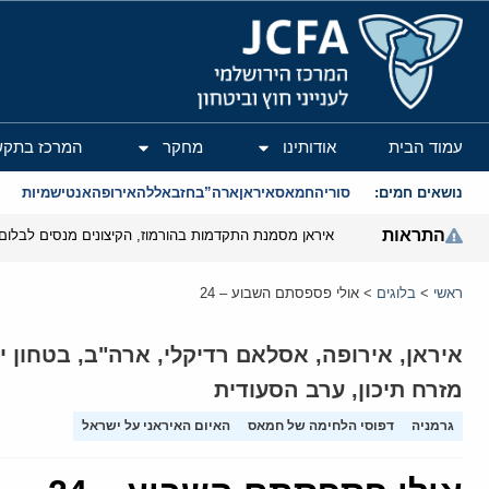
המרכז הירושלמי לענייני חוץ וביטחון
עמוד הבית
אודותינו
מחקר
המרכז בתקש
נושאים חמים:
סוריה
חמאס
איראן
ארה”ב
חזבאללה
אירופה
אנטישמיות
התראות
איראן מסמנת התקדמות בהורמוז, הקיצונים מנסים לבלום
ראשי
>
בלוגים
>
אולי פספסתם השבוע – 24
איראן
,
אירופה
,
אסלאם רדיקלי
,
ארה"ב
,
בטחון י
מזרח תיכון
,
ערב הסעודית
גרמניה
דפוסי הלחימה של חמאס
האיום האיראני על ישראל