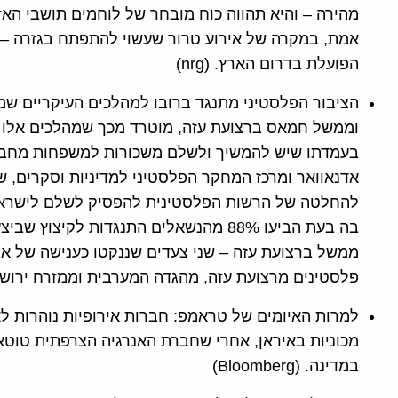
מהירה – והיא תהווה כוח מובחר של לוחמים תושבי האז
אמת, במקרה של אירוע טרור שעשוי להתפתח בגזרה – ב
הפועלת בדרום הארץ. (nrg)
הציבור הפלסטיני מתנגד ברובו למהלכים העיקריים ש
וממשל חמאס ברצועת עזה, מוטרד מכך שמהלכים אלו מ
בעמדתו שיש להמשיך ולשלם משכורות למשפחות מחבלים
להחלטה של הרשות הפלסטינית להפסיק לשלם לישראל
בה בעת הביעו 88% מהנשאלים התנגדות לק
ממשל ברצועת עזה – שני צעדים שננקטו כענישה של א
פלסטינים מרצועת עזה, מהגדה המערבית וממזרח ירושלים. (
למרות האיומים של טראמפ: חברות אירופיות נוהרות לאי
במדינה. (Bloomberg)