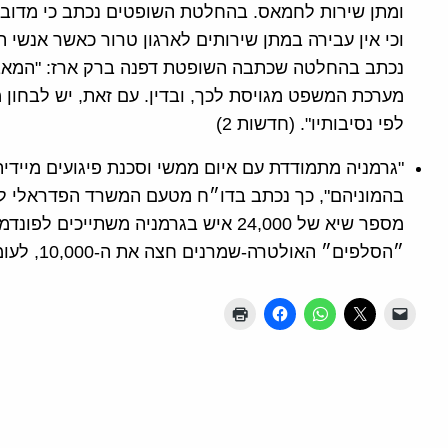
ומתן שירות לחמאס. בהחלטת השופטים נכתב כי מדובר
וכי אין עבירה במתן שירותים לארגון טרור כאשר אנשי
נכתב בהחלטה שכתבה השופטת דפנה ברק ארז: "המאבק
מערכת המשפט מגויסת לכך, ובדין. עם זאת, יש לבחון
לפי נסיבותיו". (חדשות 2)
"גרמניה מתמודדת עם איום ממשי וסכנת פיגועים מיידי
בהמוניהם", כך נכתב בדו״ח מטעם המשרד הפדראלי לה
מספר שיא של 24,000 איש בגרמניה משתי
״הסלפים״ האולטרה-שמרנים חצה את ה-10,000, לעומת 8,350 בשנה הקודמת. (רויטרס)