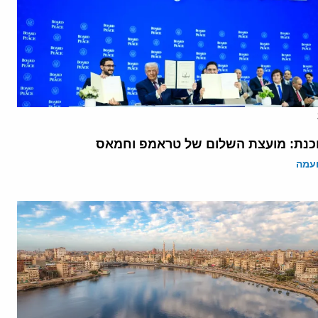
נת: מועצת השלום של טראמפ וחמאס
ועמה