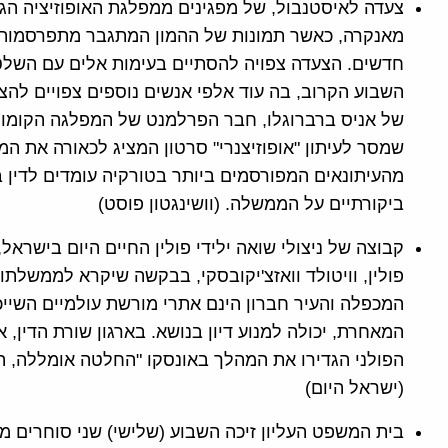
צעדה לאיסטנבול, של מפגינים ממפלגת האופוזיציה הגד
מאנקרה, כאשר תמונות של ההמון המתגבר מתפרסמות ב
חדשים. הצעדה צפויה להסתיים בעימות אלים עם השלט
שמסר לעיתון "אופוזיצנרי" סרטון המציג לכאורה את המ
מהעיתונאים המפורסמים ביותר בטורקיה עומדים לדין 
ביקורתיים על הממשלה. (וושינגטון פוסט)
קבוצה של ניצולי שואה ילידי פולין החיים היום בישרא
פולין, וויטולד וואזצ'יקובסקי, בבקשה שיקרא לממשלתו 
המכפלה והעיר חברון הינם אתרי מורשת עולמיים השייכ
המאחרת, יכולה למנוע דיון בנושא. בארגון שורת הדין, 
הפולני הגדירו את המהלך באונסקו "החלטה אומללה, ה
(ישראל היום)