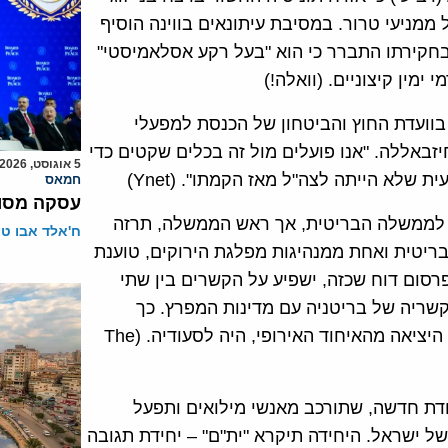
ממניעי טרור. במסיבת עיתונאים בווינה הוסיף
 עצמו למשטרה ובחקירתו התברר כי הוא "בעל רקע אסלאמיסטי"
ימין קיצוניים. (וואלה!)
 בוועדת החוץ והביטחון של הכנסת למפעלי
זבאללה. "אנו פועלים מול זה בכלים שקטים כדי
5 אוגוסט, 2026
 שלא הייתה לצה"ל מאז הקמתו". (Ynet)
חמאס
עסקה מסוכ
ד לממשלה הבריטית, אך ראש הממשלה, תרזה
ח'אלד אבו ט
בריטית ואחת ממנהיגות מפלגת הירוקים, טוענת
סום דוח שכזה, ישפיע על הקשרים בין שתי
שריה של בריטניה עם מדינות המפרץ. כך
למשל, אחד מביקוריה הראשונים לאחר משאל העם על היציאה מהאיחוד האירופי, היה לסעודיה. (The
דת חדשה, שתורכב מאנשי מילואים ותפעל
ל ישראל. היחידה תיקרא "ית"ם" – יחידת תגובה