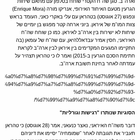
וארה"ב. סגן שה"ח הקטרי שוחח בטלפון עם מתאם שיחות
הגרעין מטעם האיחוד האירופי, אנריקו מורה (Enrique Mora)
ונפגש (27 אוגוסט) בטהראן עם עלי באקרי כאני, העומד בראש
צוות המו"מ של איראן. ביוני ארחה קטר מפגש בן יומיים של
שיחות לא ישירות בין ארה"ב לאיראן. כמו כן שוחח שה"ח
האיראני, חסין אמיר עבדאללהיאן, עם שה"ח של עומאן (בה
התקיימו המגעים המקדימים בין איראן לבין ארה"ב לקראת
חתימת הסכם הגרעין ב-2015) ואמר לו כי טהראן תצהיר על
עמדתה לאחר בחינת תשובת ארה"ב.
%d7%94%d7%a0%d7%a8%d7%98%d7%99%d7%91%d7%99%d7%9d-
d7%94%d7%a9%d7%a7%d7%a8%d7%99%d7%99%d7%9d-
%d7%a0%d7%92%d7%93-
%d7%99%d7%a9%d7%a8%d7%90%d7%9c/
הסוגיות שנותרו "רגישות וגורליות"
דובר משה"ח האיראני, נאצר כנעאני, אמר (28 אוגוסט) כי טהראן
תעביר את תגובתה לאחר "שמומחיה" יסיימו את דיוניהם