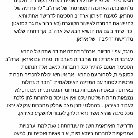
הגיעו לידיו "על פי ידיעה לא רשמית בערוצי תקשורת" חלקים
מ"תשובתה הארוכה והמפורטת" של ארה"ב " להערותיה של
טהראן. לטענת העיתון ארה"ב הסכימה לדרישה אחת והיא
להגיש את ההסכם לאישור הקונגרס (לא ברור עם גם לסנאט)
כדי שיחייב גם את הנשיא הבא של ארה"ב, אך דחתה שלוש
מדרישות "הליבה" של איראן.
מנגד, עפ"י הדיווח, ארה"ב דחתה את דרישתה של טהראן
לערבויות אמריקניות שחברות מערביות יסחרו עם איראן. ארה"ב
הסכימה אמנם להתיר לכל החברות, למעט אלה הנתונות
לסנקציות, לסחור עם טהראן, אך אין היא יכולה להכריח חברות
פרטיות לסחור עם המדינה האיסלאמית "חברות גדולות
באירופה ובאסיה העובדות בתחומי הנפט ובניית מכונות, לא
נמצאות תחת השליטה שלנו ואין אנו יכולים להורות להן ללכת
לעבוד באיראן…בהחלט ייתכן מצב שחלק מחברות ענק לא ירצו
מכל סיבה שהיא אשר נראית להן, לעבוד ולהשקיע באיראן.
הדרישה האיראנית השנייה שנדחתה נוגעת למתן ערבויות
אמריקניות לחברות בינלאומיות, אירופאיות ואסייתיות, למעט