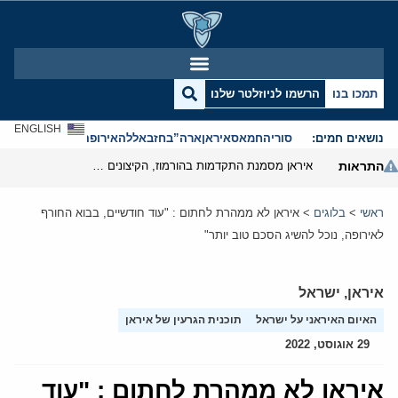
תמכו בנו
הרשמו לניוזלטר שלנו
ENGLISH
נושאים חמים:
סוריה
חמאס
איראן
ארה”ב
חזבאללה
אירופה
אנטישמיות
התראות
איראן מסמנת התקדמות בהורמוז, הקיצונים מנסים לבלום
ראשי
>
בלוגים
>
איראן לא ממהרת לחתום : "עוד חודשיים, בבוא החורף
לאירופה, נוכל להשיג הסכם טוב יותר"
איראן
,
ישראל
האיום האיראני על ישראל
תוכנית הגרעין של איראן
29 אוגוסט, 2022
איראן לא ממהרת לחתום : "עוד