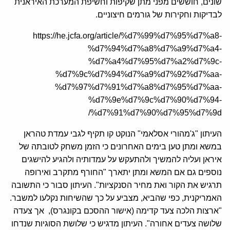
שונים, חוששים מפני מתן שקיפות וחשיפת המערכת האיראנית
לבדיקות וחקירות של גורמים חיצוניים.
https://he.jcfa.org/article/%d7%99%d7%95%d7%a8-
%d7%94%d7%a8%d7%a9%d7%a4-
%d7%a4%d7%95%d7%a2%d7%9c-
%d7%9c%d7%94%d7%a9%d7%92%d7%aa-
%d7%97%d7%91%d7%a8%d7%95%d7%aa-
%d7%9e%d7%9c%d7%90%d7%94-
%d7%91%d7%90%d7%95%d7%9d/
העיתון "ג'מהורי אסלאמי" הנוקט קו תקיף לגבי עמדת טהראן
במשא ומתן טען בימים האחרונים כי הזמן משחק לטובתה של
איראן ועליה להמשיך ולהתעקש על עמדותיה ולהגיע להישגים
נוספים גם אם המשא ומתן יתארך "החורף מתקרב ואירופה
תרגיש את הקור ואת מחיר הסנקציות". העיתון סבור כי התשובה
האמריקנית, כפי שהביא, מצביע על כך שהשיחות נקלעו למשבר.
"ארצות הלכה צעד קדימה (אישור ההסכם בקונגרס), אך צעדה
שלושה צעדים אחורה". העיתון מדגיש כי שלושת הסוגיות שנדחו