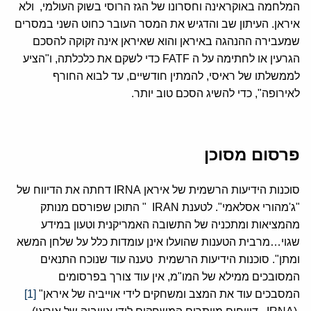
המלחמה באוקראינה וחסרונו של הגז הרוסי בשוק העולמי, ולא
איראן. העיתון שב והדגיש את המסר העובר כחוט השני במסרים
שמעבירה ההנהגה באיראן והוא שאיראן אינה זקוקה להסכם
הגרעין או לחתימה על ה FATF כדי לשקם את כלכלתה, ו"הציע
לממשלתו של ראיסי, להמתין חודשיים, עד לבוא החורף
לאירופה", כדי להשיג הסכם טוב יותר.
פרסום מסוכן
סוכנות הידיעות הרשמית של איראן IRNA דחתה את הדיווח של
"ג'מהורי אסלאמי". לטענת IRAN " התוכן שפורסם מנותק
מהמציאות ומתכניה של התשובה האמריקנית וטעון במידע
שגוי…מרבית הטענות שהועלו אינן עומדות כלל על שלחן המשא
ומתן". סוכנות הידיעות הרשמית טענה עוד שנוכח התנאים
המסובכים ממילא של המו"מ, אין עוד צורך בפרסומים
המסבכים עוד את המצב ומשחקים לידי אוייביה של איראן"
[1]