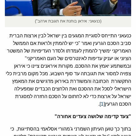
(כנעאני: איראן בוחנת את תגובת ארהב")
כנעאני התייחס לסוגיית המגעים בין ישראל לבין ארצות הברית
סביב הסכם הגרעין ואמר "כי יש להמתין ולראות אם הממשל
האמריקני ימשיך להמתין לעמדתו ולסדר העדיפויות של המשטר
הציוני או יעניק עדיפות לאינטרסים של העם האמריקני"
ובמשתמע יאמץ את ההסכם. מקורות איראנים ציינו כי איראן
צפויה למסור את תגובתה עד סוף השבוע. מכל מקום מרבית כלי
התקשורת הכתובה והמשודרת באיראן מדגישים את המאמץ
הישראלי לסכל את ההסכם ואת הלחצים הכבדים שמפעילה
ישראל על ארצות כדי לא לחתום על הסכם החזרה למסגרת
הסכם הגרעין
[1]
.
"צעד קדימה שלושה צעדים אחורה"
בתוך כך טוען העיתון השמרני ג'מהורי אסלאמי בהסתייגות, כי