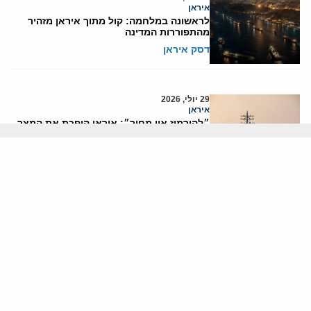
איראן
לראשונה במלחמה: קול מתוך איראן מזהיר
מהתפוררות המדינה
דסק איראן
29 יולי, 2026
איראן
״להורמוז אין מחיר״: איראן הופכת את המצר
לקו אדום במלחמה
דסק איראן
אודותינו
חזון ומשימה
עמיתים
החוקרים