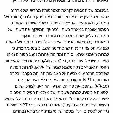
(IRNA דיווחים מיותרים המשחקים לידי אוייביה של איראן).
בעיצומם של המגעים לקראת הצטרפותה מחדש של ארה"ב
להסכמי הגרעין שבה איראן והזכירה את פסק ההלכה (פתוה) של
המנהיג, ח'אמנהאי, נגד ייצור ושימוש בשק להשמדה המונית.
הפתוה אוזכרה במאמר בעיתון "כיהאן", המשקף את דעותיו של
המנהיג העליון, שהתייחס תחת הכותרת "ועידת הסקר
המגוחכת", לתוצאות הכינוס העשירי של ועידת הסקר של האמנה
למניעת תפוצה גרעינית שהסתיימה השבוע. במאמר צויין, כי
למרות מאמצי איראן, סוריה ומדינות אחרות נמנע הפורום נמנע
מאזכור ישראל. עוד נכתב, כי "גישה סלקטיבית זו מצד המעצמות
הזועקות זאב זאב רק למשמע שמה של איראן, למרות הפתוה
שפרסם המנהיג, מצביעה על הצביעות הרווחת בקרבן ובקרב
מוסדות ה-NPT והסוכנות הבינלאומית לאנרגיה אטומית
(סבא"א), שהפכו את פרויקט הגרעין האיראני לצורכי שלום
לסוגיה פוליטית, למרות פעילותן של מצלמות הפיקוח מסביב
לשעון ושלילת כל סטייה". במאמר נמתחה ביקורת גם על ישראל
(הישות הציונית הלא חוקית") המסרבת להצטרף לNPT ופועלת
נגד הפלסטינים ועל "מספר שליטי מדינות ערב לא נבחרים