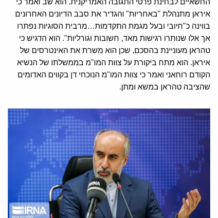
החשאיים לבחינת פרטי התגובה האמריקנית. הוא שב ואמר כי
איראן מתנהלת "באחריות" והגדיר את סבב הדיונים האחרונים
בווינה כ"חיובי ובעל מגמת התקדמות…מרבית הסוגיות נפתרו
אך אלו שנותרו רגישות מאד, חשובות וגורליות". הוא הדגיש כי
טהראן מעוניינת בהסכם, שכן הוא משרת את האינטרסים של
איראן. הוא מתח ביקורת על צוות המו"מ בממשלתו של הנשיא
הקודם רוחאני ואמר כי צוות המו"מ הנוכחי דן בקווים האדומים
שהציבה טהראן במשא ומתן.