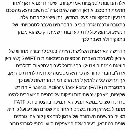
אלה הנתונות לסנקציות אמריקניות, שיסחרו עם איראן לאחר
חתימת ההסכם. איראן דרשה שאם ארה"ב תשוב ותצא מהסכם
הגרעין והסנקציות יופעלו מחדש, ינתן פיצוי לחברות אלה.
בתגובה עדכנה ארה"ב כי כי הדבר הינו מעבר לסמכויותיו של
הנשיא, וכי הוא יכול לדתת ערבות רשמית רק כשהוא מכהן
בתפקיד ולא מעבר לכך.
הדרישה האיראנית השלישית הייתה בנוגע לחיבורה מחדש של
איראן למערכת העברת הכספים הבינלאומית ה SWIFT (שאיראן
הוצאה ממנה ב-2018), כך שתוכל לערוך עסקאות בדולרים .
ארה"ב הברית הודיעה כי היא מסכימה עקרונית לחזרת טהראן,
אך תחילה עליה לאמץ ל את הרפורמות הדרושות לשם כך
במסגרת ה (Financial Actions Task Force (FATF הדורש
שקיפות, מאבק שבשחיתות ופיקוח על כספים המועברים למימון
טרור. ודגש, כי בנושא תמיכה אי תמיכה בהצטרפות ל FATF
מתנהל באיראן ויכוח בשנים האחרונות שטרם הוכרע ועל כן היא
מצויה ברשימה השחורה של ארגון לצד צפון קוריאה. גורמים
שונים בטהראן, בעיקר אלה המעניקים סיוע כספי לגורמי טרור