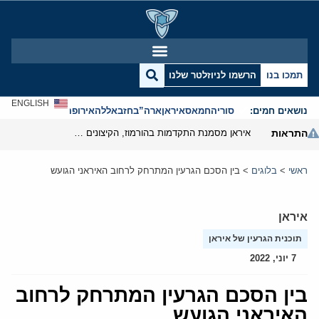
תמכו בנו
הרשמו לניוזלטר שלנו
ENGLISH
נושאים חמים:
סוריה
חמאס
איראן
ארה”ב
חזבאללה
אירופה
אנטישמיות
התראות
איראן מסמנת התקדמות בהורמוז, הקיצונים מנסים לבלום
ראשי
>
בלוגים
>
בין הסכם הגרעין המתרחק לרחוב האיראני הגועש
איראן
תוכנית הגרעין של איראן
7 יוני, 2022
בין הסכם הגרעין המתרחק לרחוב
האיראני הגועש