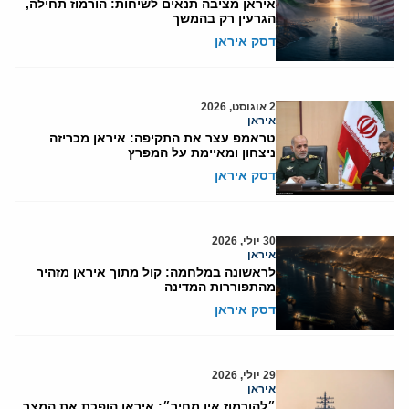
איראן מציבה תנאים לשיחות: הורמוז תחילה,
הגרעין רק בהמשך
דסק איראן
2 אוגוסט, 2026
איראן
טראמפ עצר את התקיפה: איראן מכריזה
ניצחון ומאיימת על המפרץ
דסק איראן
30 יולי, 2026
איראן
לראשונה במלחמה: קול מתוך איראן מזהיר
מהתפוררות המדינה
דסק איראן
29 יולי, 2026
איראן
״להורמוז אין מחיר״: איראן הופכת את המצר