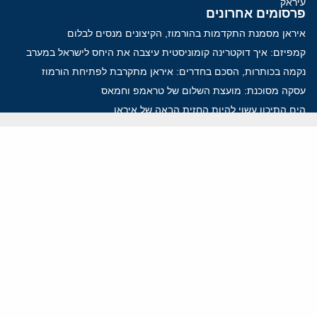
עיראק
פרסומים אחרונים
איראן מסמנת התקדמות בהורמוז, הקיצונים מנסים לבלום
קמפיזם: איך דוקטרינה קומוניסטית עיצבה את היחס לישראל במערב
נקמה בכותרות, הסכם בחדרים: איראן מתקרבת לפתיחת הורמוז
עסקה מסוכנת: מועצת השלום של טראמפ וחמאס
הים התיכון עשוי להיות החזית הבאה של איראן
ווידאו
YouTube
ארכיון שמע
הרצאות
המרכז הירושלמי לענייני חוץ וביטחון
בית מילקן רחוב תל חי 13, ירושלים 9210717
info@jcpa.org