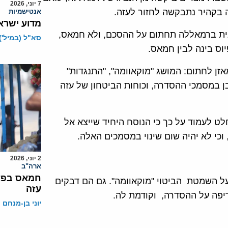
7 יוני, 2026
בקהיר נתבקשה לחזור לעזה.
אנטישמיות
מדוע ישרא
ית ברמאללה תחתום על ההסכם, ולא חמאס,
סא"ל (במיל')
וס בינה לבין חמאס.
ן לחתום: המושג "מוקאוומה", "התנגדות"
בן במסמכי ההסדרה, וכוחות הביטחון של עזה
לט לעמוד על כך כי הנוסח היחיד שייצא אל
כי לא יהיה שום שינוי במסמכים האלה.
2 יוני, 2026
ארה"ב
חמאס בפאנ
 על השמטת הביטוי "מוקאוומה". גם הם דבקים
עזה
יפה על ההסדרה, וקודמת לה.
יוני בן-מנחם