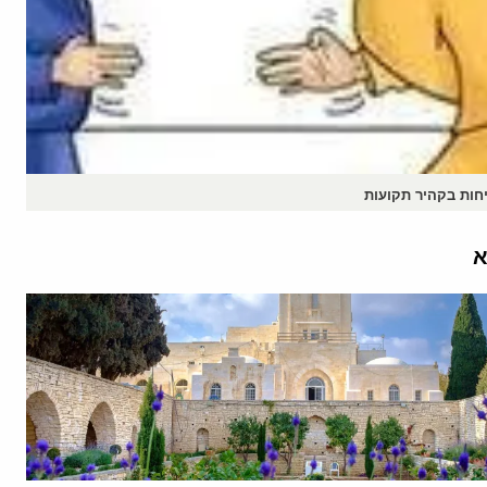
חות בקהיר תקועות
א