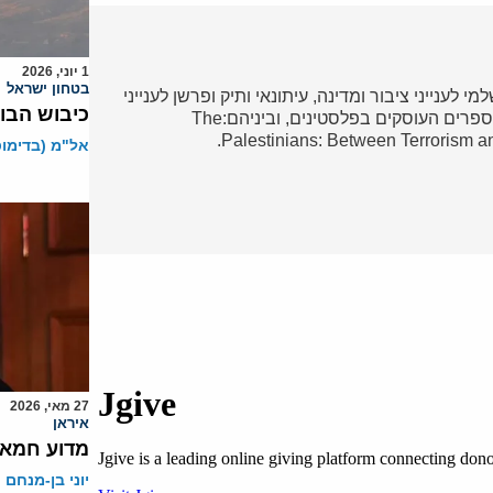
1 יוני, 2026
בטחון ישראל
י לענייני ציבור ומדינה, עיתונאי ותיק ופרשן לענייני
כיבוש הבו
ערבים והמזרח התיכון. מחברם של מספר ספרים העוסקים בפלסטינים, וביניהם:The
Palestinians: Between Terrorism a
אל"מ (בדימוס)
27 מאי, 2026
איראן
מדוע חמאס
יוני בן-מנחם