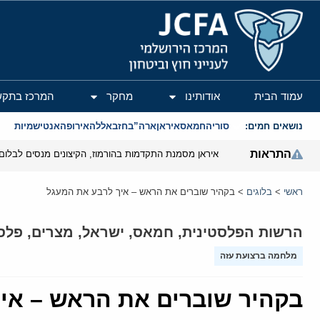
המרכז הירושלמי לענייני חוץ וביטחון
עמוד הבית
אודותינו
מחקר
המרכז בתקש
נושאים חמים:
סוריה
חמאס
איראן
ארה”ב
חזבאללה
אירופה
אנטישמיות
התראות
איראן מסמנת התקדמות בהורמוז, הקיצונים מנסים לבלום
ראשי
>
בלוגים
>
בקהיר שוברים את הראש – איך לרבע את המעגל
הרשות הפלסטינית
,
חמאס
,
ישראל
,
מצרים
,
פלס
מלחמה ברצועת עזה
בקהיר שוברים את הראש – אי