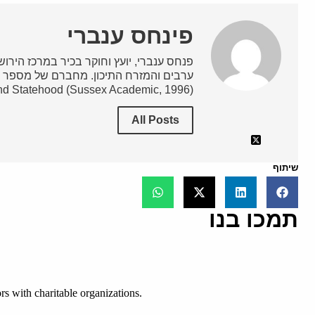
פינחס ענברי
פנחס ענברי, יועץ וחוקר בכיר במרכז הירושלמ
nd Statehood (Sussex Academic, 1996).
All Posts
שיתוף
תמכו בנו