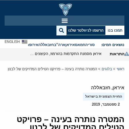
תמכו בנו
הרשמו לניוזלטר שלנו
ENGLISH
נושאים חמים:
סוריה
חמאס
איראן
ארה”ב
חזבאללה
אירופה
אנטישמיות
התראות
איראן מסמנת התקדמות בהורמוז, הקיצונים מנסים לבלום
ראשי
>
בלוגים
>
המטרה נותרה בעינה – פרויקט הטילים המדויקים של לבנון
איראן
,
חזבאללה
החזית הצפונית בישראל
2 ספטמבר, 2019
המטרה נותרה בעינה – פרויקט
הטילים המדויקים של לבנון