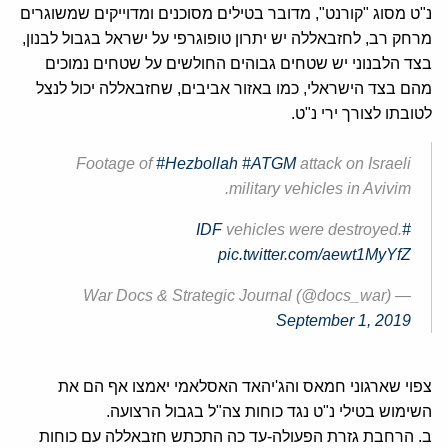
נ"ט מסוג "קורנט", מדובר בטילים מסוכנים ומדוייקים שמשוגרים
מרחק רב, לחזבאללה יש יתרון טופוגרפי על ישראל בגבול לבנון,
בצד הלבנוני יש שטחים גבוהים החולשים על שטחים נמוכים
מהם בצד הישראלי, כמו באזור אביבים, שחזבאללה יכול לנצל
לטובתו לצורך ירי נ"ט.
Footage of
#Hezbollah
#ATGM
attack on Israeli
military vehicles in Avivim.
vehicles were destroyed.
#IDF
pic.twitter.com/aewt1MyYfZ
— War Docs & Strategic Journal (@docs_war)
September 1, 2019
צפוי שארגוני חמאס והג'יהאד האסלאמי יאמצו אף הם את
השימוש בטילי נ"ט נגד כוחות צה"ל בגבול הרצועה.
ב. הרחבת גזרת הפעולה-עד כה התכתש חזבאללה עם כוחות