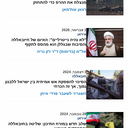
מנצלת את ההרס כדי להתחזק
רוואן עות'מאן
1 פברואר, 2026
איראן
"לא נהיה נייטרליים": האיום של חיזבאללה
והסיבות שבגללן הוא מהסס לתקוף
אל"מ (בדימוס) ד"ר ז'ק נריה
3 דצמבר, 2024
חזבאללה
הסיכוי להפסקת אש אמיתית בין ישראל ללבנון
נמוך, אך זה הכרחי
השגריר לשעבר פרדי איתן
28 נובמבר, 2024
איראן
שלב חדש במזרח התיכון: שליטה בחזבאללה