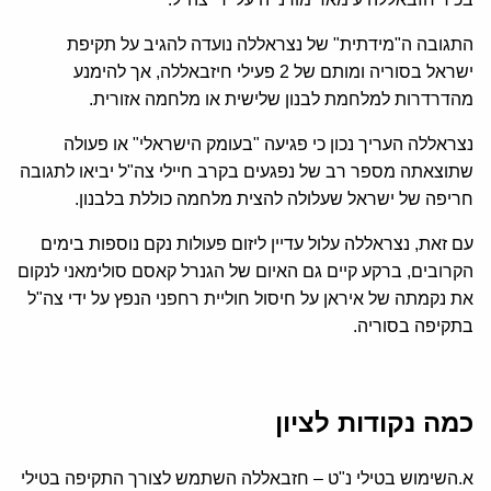
התגובה ה"מידתית" של נצראללה נועדה להגיב על תקיפת
ישראל בסוריה ומותם של 2 פעילי חיזבאללה, אך להימנע
מהדרדרות למלחמת לבנון שלישית או מלחמה אזורית.
נצראללה העריך נכון כי פגיעה "בעומק הישראלי" או פעולה
שתוצאתה מספר רב של נפגעים בקרב חיילי צה"ל יביאו לתגובה
חריפה של ישראל שעלולה להצית מלחמה כוללת בלבנון.
עם זאת, נצראללה עלול עדיין ליזום פעולות נקם נוספות בימים
הקרובים, ברקע קיים גם האיום של הגנרל קאסם סולימאני לנקום
את נקמתה של איראן על חיסול חוליית רחפני הנפץ על ידי צה"ל
בתקיפה בסוריה.
כמה נקודות לציון
א.השימוש בטילי נ"ט – חזבאללה השתמש לצורך התקיפה בטילי