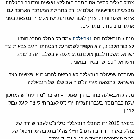
צה"ל הצליח לסיים את הסבב הזה ללא נפגעים ומדובר בהצלחה
מבצעית ומודיעינית, אולם אנו רק בתחילת המערכה הארוכה עם
איראן ושלוחותיה, וצריך לזכור שמדינת ישראל עדיין נמצאת בפני
אתגרים ביטחוניים גדולים.
מנהיג חזבאללה חסן
נצראללה
עמד רק בחלק מהבטחותיו
לציבור הלבנוני, הוא הקפיד לשמור על הבטחתו והגיב צבאית נגד
ישראל משטח לבנון אולם נמנע מלפגוע בשלב הזה ב"עומק
הישראלי" כפי שהבטיח בנאומו.
העובדה שפעולת חזבאללה לא הביאה להרוגים או פצועים בצד
הישראלי כתוצאה מירי הנ"ט היא כישלון של חזבאללה.
מנהיג חזבאללה בחר בדרך פעולה – תגובה "מידתית" שהמתכון
שלה כבר נוסה בעבר והצליח, ירי נ"ט לעבר חיילי צה"ל על גבול
לבנון.
בינואר 2015 ירו מחבלי חזבאללה טילי נ"ט לעבר שיירה של
צה"ל באזור הר דוב והרגו 2 חיילי צה"ל בתגובה על חיסולו של
בכיר חזבאללה עימאד מורנייה על ידי צה"ל.