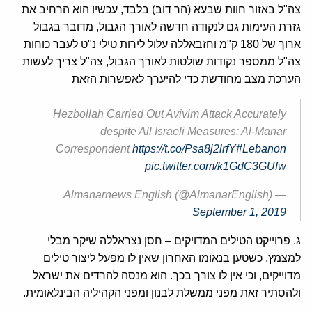
צה"ל באזור חוות שבעא (הר דוב) בלבד, עכשיו הוא הרחיב את
גזרת העימות גם לנקודה חדשה לאורך הגבול, מדובר בגבול
ארוך של 180 ק"מ וחזבאללה עלול לירות טילי נ"ט לעבר כוחות
צה"ל ממספר נקודות שולטות לאורך הגבול, צה"ל צריך לעשות
הערכת מצב מחודשת כדי להיערך לאפשרות הזאת
Hezbollah Carried Out Avivim Attack Accurately
despite All Israeli Measures: Al-Manar
Correspondent
https://t.co/Psa8j2lrfY
#Lebanon
pic.twitter.com/k1GdC3GUfw
— Almanarnews English (@AlmanarEnglish)
September 1, 2019
ג. פרוייקט הטילים המדויקים – חסן נצראללה שיקר מבלי
למצמץ, כשטען בנאומו האחרון שאין לו מפעל ליצור טילים
מדוייקים, וכי אין לו צורך בכך. הוא מנסה להרדים את ישראל
ולהסתיר זאת מפני ממשלת לבנון ומפני הקהיליה הבינלאומית.