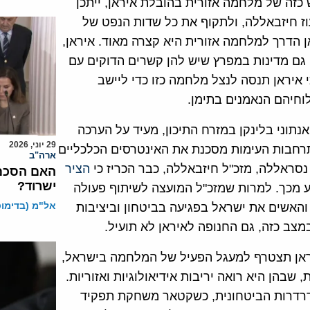
זה של מלחמה אזורית בהובלת איראן, ייתכן
וז חיזבאללה, ולתקוף את כל שדות הנפט של
ן הדרך למלחמה אזורית היא קצרה מאוד. איראן,
ף גם מדינות במפרץ שיש להן קשרים הדוקים עם
 איראן תנסה לנצל מלחמה כזו כדי ליישב
וחיהם הנאמנים בתימן.
נתוני בלינקן במזרח התיכון, מעיד על הערכה
29 יוני, 2026
תרחבות העימות מסכנת את האינטרסים הכלכליים
ארה"ב
נסראללה, מזכ"ל חיזבאללה, כבר הכריז כי
הציר
האם הסכם 
ישרוד?
 מכך. למרות שמזכ"ל המועצה לשיתוף פעולה
אל"מ (בדימוס)
 והאשים את ישראל בפגיעה בביטחון וביציבות
מצב כזה, גם החנופה לאיראן לא תועיל.
ראן תצטרף למעגל הפעיל של המלחמה בישראל,
שבהן היא רואה יריבות אידיאולוגיות ואזוריות.
דרדרות הביטחונית, כשקטאר משחקת תפקיד