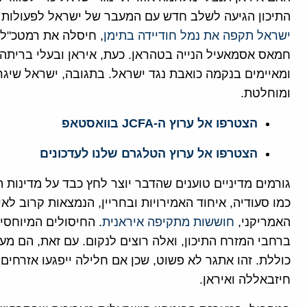
התיכון הגיעה לשלב חדש עם המעבר של ישראל לפעולות ת
ישראל תקפה את נמל חודיידה בתימן
, חיסלה את רמטכ"ל 
חמאס אסמאעיל הנייה בטהראן. כעת, איראן ובעלי ברית
ומאיימים בנקמה כואבת נגד ישראל. בתגובה, ישראל שיג
ומוחלטת.
הצטרפו אל ערוץ ה-JCFA בוואסטאפ
הצטרפו אל ערוץ הטלגרם שלנו לעדכונים
גורמים מדיניים טוענים שהדבר יוצר לחץ כבד על מדינות ה
כמו סעודיה, איחוד האמירויות ובחריין, הנמצאות קרוב ל
האמריקני,
חוששות מתקיפה איראנית
. החיסולים המיוחסי
ברחבי המזרח התיכון, ואלה רוצים לנקום. עם זאת, הם מ
כוללת. זהו אתגר לא פשוט, שכן אם חלילה ייפגעו אזרחים
חיזבאללה ואיראן.