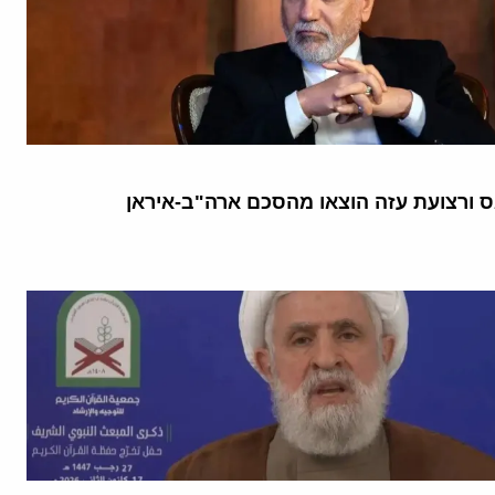
 ורצועת עזה הוצאו מהסכם ארה"ב-איראן