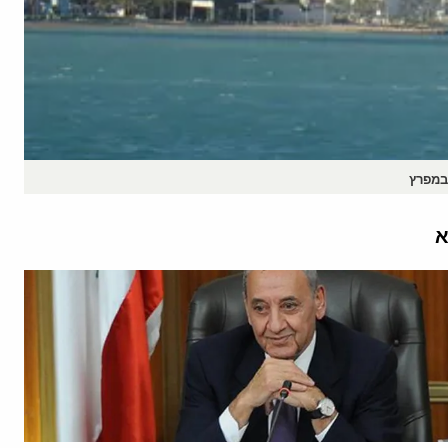
במפרץ
א