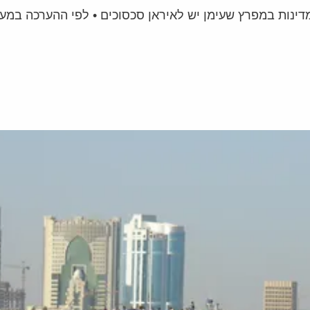
נות במפרץ שעימן יש לאיראן סכסוכים • לפי ההערכה במערכת