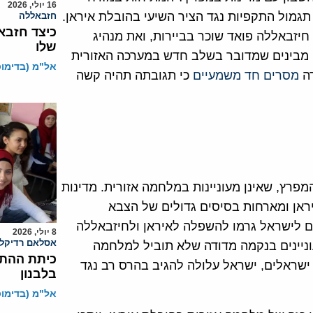
16 יולי, 2026
גמול התקפיות נגד הציר השיעי בהובלת איראן.
חזבאללה
כיצד חזבא
חיזבאללה פואד שוכר בביירות, ואת מנהיג
שלו
ה מבינים שמדובר בשלב חדש במערכה האזורית
אל"מ (בדימוס)
רה
מסרים חד משמעיים
כי תגובתה תהיה קשה
מפרץ, שאינן מעוניינות במלחמה אזורית. מדינות
איראן ומארחות בסיסים גדולים של הצבא
ם לישראל גרמו להשפלה לאיראן ולחיזבאללה
8 יולי, 2026
אסלאם רדיקלי
עוניינים בנקמה מדודה שלא תוביל למלחמה
כיתת ההתנ
 ישראלים, ישראל עלולה להגיב בהרס רב נגד
בלבנון
אל"מ (בדימוס)