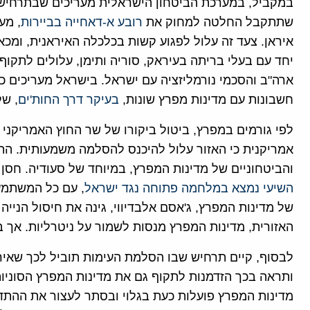
במקביל, במערכת הביטחון הישראלית מעריכים שבתרחיש כ
שתתקבל החלטה למחוק את
רובע א-דאחייה בביירות
, מע
איראן. צעד זה עלול לפגוע קשות בכלכלה האיראנית, ומכא
יחד עם בעלי בריתה בעיראק, סוריה ותימן, עלולים לתקו
ארה"ב והסכמי נורמליזציה עם ישראל. בישראל מעריכים כי
חשבונות עם מדינות מפרץ שונות,
בעיקר דרך החות'ים
, של
לפי גורמים במפרץ, ביטול ביקורו של שר החוץ האמריקני א
אמריקנית כי האזור עלול להיכנס להסלמה משמעותית. ה
והביטחוניים של מדינות המפרץ, במיוחד של סעודיה. חסן 
השיעי נמצא במלחמה פתוחה נגד ישראל
, עם כל המשתמע
של מדינות המפרץ, ג'אסם אלבדיווי, גינה את חיסול הנייה
האזורית, מדינות המפרץ מנסות לשמור על ניטרליות. אך ב
לבסוף, קיים תרחיש שבו הסלמת העימות תוביל לכך שאי
ותראה בכך הזדמנות לתקוף גם את מדינות המפרץ הסוניות, 
מדינות המפרץ פועלות כעת בגלוי ובסתר לעצור את ההת