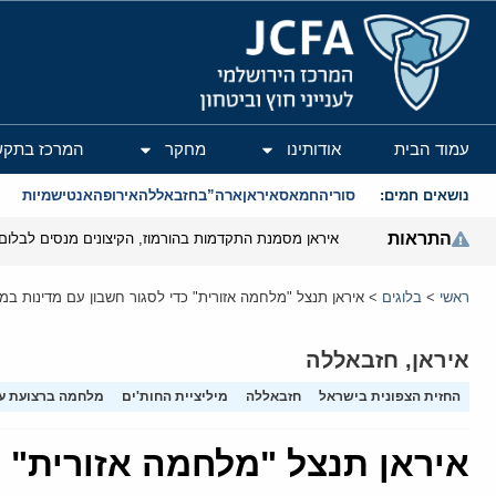
המרכז הירושלמי לענייני חוץ וביטחון
עמוד הבית
אודותינו
מחקר
המרכז בתקש
נושאים חמים:
סוריה
חמאס
איראן
ארה”ב
חזבאללה
אירופה
אנטישמיות
התראות
איראן מסמנת התקדמות בהורמוז, הקיצונים מנסים לבלום
ראשי
>
בלוגים
>
איראן תנצל "מלחמה אזורית" כדי לסגור חשבון עם מדינות במ
איראן
,
חזבאללה
החזית הצפונית בישראל
חזבאללה
מיליציית החות'ים
מלחמה ברצועת ע
איראן תנצל "מלחמה אזורית" כ