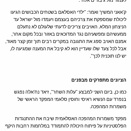
לעמוד מול גיבורים אלה".
ק'אאני המשיך ואמר: "ילדי האסלאם בשטחים הכבושים הגיעו
ליכולת שמספקת את צרכיהם בעצמם ויעמדו מול ישראל עד
הניצחון המלא. האויבים צריכים לדעתי שלעולם לא נתעלם
ממעשיהם ומפשעיהם נגד המדוכאים באזור ובכל מקום אחר,
אמנם האויב ספג את התגובה במקרים רבים תוך זמן קצר מאוד,
אבל לכל צעד שלו שעדיין הוא לא קיבל את המענה שמגיעה לו,
יש לנו תוכנית לכך".
הציונים מתפרקים מבפנים
כמו כן, ביום השני למבצע "עלות השחר", זיאד נח'אלה נפגש
בנפרד עם הנשיא ראיסי וחוסין סלאמי המפקד הראשי של
משמרות המהפכה.
מפקד משמרות המהפכה האסלאמית שיבח את ההתנגדות
הפלסטיניות על פיתוח היכולת להתמודד במלחמות רחבות היקף