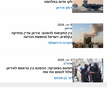
לקו אדום במלחמה
דסק איראן
8 יוני, 2026
איראן
בין התקיפות להסכם: איראן עדיין מחזיקה
בקלפים, וישראל מחפשת הכרעה
המרכז הירושלמי
2 יוני, 2026
ארה"ב
חמאס בפאניקה: ההסכם בין טראמפ לאיראן
עלול לנטוש את עזה
יוני בן-מנחם
1 יוני, 2026
איראן
חרדת "מיתוס כפל ההבטחות": הסיבה