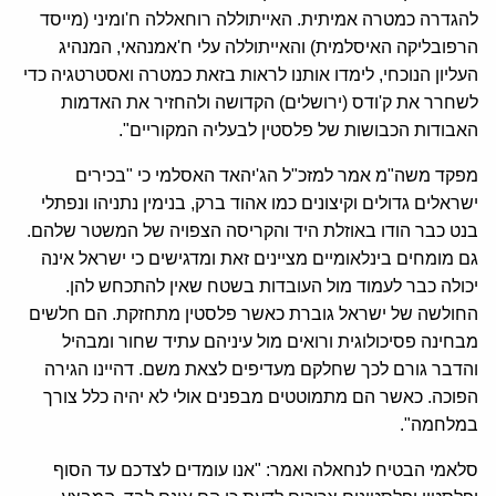
להגדרה כמטרה אמיתית. האייתוללה רוחאללה ח'ומיני (מייסד
הרפובליקה האיסלמית) והאייתוללה עלי ח'אמנהאי, המנהיג
העליון הנוכחי, לימדו אותנו לראות בזאת כמטרה ואסטרטגיה כדי
לשחרר את ק'ודס (ירושלים) הקדושה ולהחזיר את האדמות
האבודות הכבושות של פלסטין לבעליה המקוריים".
מפקד משה"מ אמר למזכ"ל הג'יהאד האסלמי כי "בכירים
ישראלים גדולים וקיצונים כמו אהוד ברק, בנימין נתניהו ונפתלי
בנט כבר הודו באוזלת היד והקריסה הצפויה של המשטר שלהם.
גם מומחים בינלאומיים מציינים זאת ומדגישים כי ישראל אינה
יכולה כבר לעמוד מול העובדות בשטח שאין להתכחש להן.
החולשה של ישראל גוברת כאשר פלסטין מתחזקת. הם חלשים
מבחינה פסיכולוגית ורואים מול עיניהם עתיד שחור ומבהיל
והדבר גורם לכך שחלקם מעדיפים לצאת משם. דהיינו הגירה
הפוכה. כאשר הם מתמוטטים מבפנים אולי לא יהיה כלל צורך
במלחמה".
סלאמי הבטיח לנחאלה ואמר: "אנו עומדים לצדכם עד הסוף