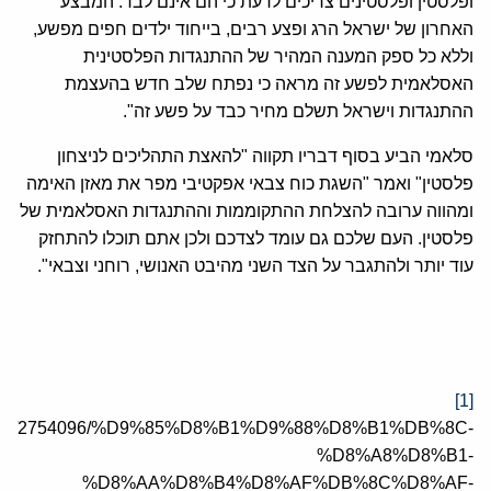
ופלסטין ופלסטינים צריכים לדעת כי הם אינם לבד. המבצע
האחרון של ישראל הרג ופצע רבים, בייחוד ילדים חפים מפשע,
וללא כל ספק המענה המהיר של ההתנגדות הפלסטינית
האסלאמית לפשע זה מראה כי נפתח שלב חדש בהעצמת
ההתנגדות וישראל תשלם מחיר כבד על פשע זה".
סלאמי הביע בסוף דבריו תקווה "להאצת התהליכים לניצחון
פלסטין" ואמר "השגת כוח צבאי אפקטיבי מפר את מאזן האימה
ומהווה ערובה להצלחת ההתקוממות וההתנגדות האסלאמית של
פלסטין. העם שלכם גם עומד לצדכם ולכן אתם תוכלו להתחזק
עוד יותר ולהתגבר על הצד השני מהיבט האנושי, רוחני וצבאי".
[1]
01/05/15/2754096/%D9%85%D8%B1%D9%88%D8%B1%DB%8C-
%D8%A8%D8%B1-
%D8%AA%D8%B4%D8%AF%DB%8C%D8%AF-