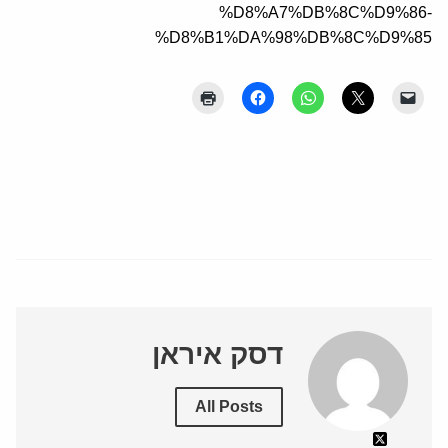
%D8%A7%DB%8C%D9%86-
%D8%B1%DA%98%DB%8C%D9%85
דסק איראן
All Posts