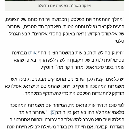
מפקד משה"מ בפגישה עם נח'אלה
"מהלך ההתפתחויות בפלסטין הכבושה וירידת כוחם של הציונים,
הנעים לקראת נפילה והתמוטטות, היא דרך חד-סטרית, ושחרורו
של אל-קודס הקדוש נראה באופק בחסדי אלוהים", קבע הגנרל
סלמי.
"הזינוק בחולשות הטבועות במשטר הציוני דחף
אותו
מבחינה
פסיכולוגית לנתיב של ריקבון וחולשה ללא הרף, באופן שהוא
עומד בפני סיכוי אפל ומחריד קדימה", הוסיף.
יש כל אינדיקציה לכך שהציונים מתפרקים מבפנים, קבע ראש
משמרות המהפכה והוסיף כי ייתכן שהתמוטטות ישראל אפילו לא
תזדקק להתנגדות הפלסטינית כדי להשתתף במלחמה.
לפי סוכנות הידיעות פראס ניוז, המזוהה עם משמרות המהפכה,
סלאמי אמר לאורחו באיראן בין היתר
[5]
: "שחרור האומה
הפלסטינית הוא מעבר למשאלת לב עבורנו ומהווה אסטרטגיה
מוגדרת וקבועה. אם הייתה רק בגדר משאלת לב לא הייתה זוכה