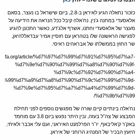
כזכור נחאלה הגיע לאיראן ב-2.8, ביום שישראל בו נעצר, בסאם
אלאסעדי במחנה ג'נין. נח'אלה קיבל ככל הנראה את הידיעה על
מעצר של אלאסעדי וחתנו, אשרף אלג'דע, כאשר התכונן להגיע
לפגישה הראשונה שלו בטהראן עם חוסיין אמיר עבדאללהיאן,
שר החוץ בממשלתו של אבראהים ראיסי.
/he.jcfa.org/article/%d7%97%d7%99%d7%91%d7%95%d7%a7-
%d7%9e%d7%90%d7%99%d7%a8%d7%90%d7%9f-
%d7%9c%d7%92%d7%90%d7%a4-
d7%99%d7%a9%d7%a8%d7%90%d7%9c%d7%99%d7%9d-
%d7%9e%d7%95%d7%a7%d7%a4%d7%99%d7%9d-
%d7%9b%d7%99/
נח'אלה בינתיים קיים שורה של מפגשים נוספים לפני תחילת
המבצע של צה"ל בעזה, ובין היתר נפגש ביום 3.8 עם מוחמד
באק'ר ק'אליבאף, יו"ר הפרלמנט האיראני, ועם עלי אכבר ולאיתי,
היועץ הבכיר של המנהיג הרוחני של איראן.