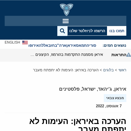
תמכו בנו
הרשמו לניוזלטר שלנו
ENGLISH
נושאים חמים:
סוריה
חמאס
איראן
ארה”ב
חזבאללה
אירופה
אנטישמיות
התראות
איראן מסמנת התקדמות בהורמוז, הקיצונים מנסים לבלום
ראשי
>
בלוגים
>
הערכה באיראן: העימות לא יתפתח מעבר
איראן
,
ג'יהאד
,
ישראל
,
פלסטינים
מבצע צבאי
7 אוגוסט, 2022
הערכה באיראן: העימות לא
יתפתח מעבר