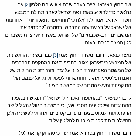
שר החוץ האיראני קיים בערב שבת 6.8 שיחת טלפון
[2]
עם
נח'אלה כדי להוקיע באוזניו את ישראל לאחר תחילת המבצע.
השר האיראני אמר לנח'אלה כי "ההתקפות האכזריות" האחרונות
של ישראל על רצועת עזה התרחשו במטרה "להסתיר את
המשברים הרב-שכבתיים" של ישראל כאשר היא יוצרת משברים
כגון המצב הנוכחי בעזה.
נאצר כנעאני, דובר משרד החוץ, אמר
[3]
כבר בשעות הראשונות
של המבצע כי "איראן מגנה בחריפות את המתקפה הברברית
של המשטר האפרטהייד הציוני על עזה, וזוהי הזכות החוקית של
העם הפלסטיני וארגוני ההתנגדות לפעול ולהגן על עצמם מול
התוקפנות ומעשי הטרור של המשטר הציוני".
לדברי כנעאני, "במתקפה האכזרית" ישראל "התנקשה במפקדי
ההתנגדות ופלסטינים חסרי ישע, וכי המשטר הגוזל שרגיל לייצר
הרפתקאות ולנקוט בצעדים פרובוקטיביים, אחראי לפשע זה ולכן
ההשלכות התוקפנות מופנית לחלוטין עליו".
דובר משרד החוץ בטהראן אמר עוד כי טהראן קוראת לכל