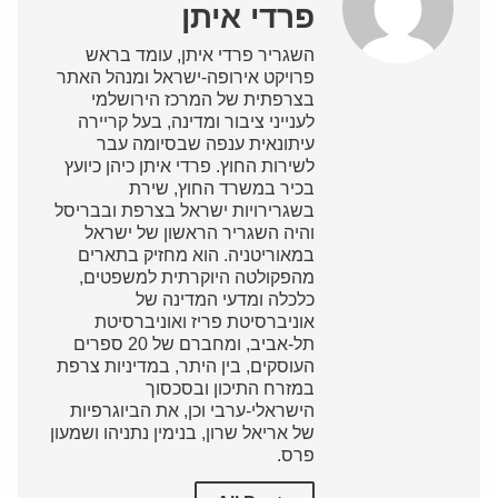
פרדי איתן
השגריר פרדי איתן, עומד בראש
פרויקט אירופה-ישראל ומנהל האתר
בצרפתית של המרכז הירושלמי
לענייני ציבור ומדינה, בעל קריירה
עיתונאית ענפה שבסיומה עבר
לשירות החוץ. פרדי איתן כיהן כיועץ
בכיר במשרד החוץ, שירת
בשגרירויות ישראל בצרפת ובבריסל
והיה השגריר הראשון של ישראל
במאוריטניה. הוא מחזיק בתארים
מהפקולטה היוקרתית למשפטים,
כלכלה ומדעי המדינה של
אוניברסיטת פריז ואוניברסיטת
תל-אביב, ומחברם של 20 ספרים
העוסקים, בין היתר, במדיניות צרפת
במזרח התיכון ובסכסוך
הישראלי-ערבי וכן, את הביוגרפיות
של אריאל שרון, בנימין נתניהו ושמעון
פרס.