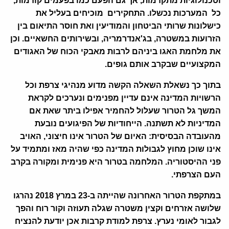
וטכנולוגיות מתקדמות, אך גם הפעם כמו בפעמים קודמות,
כל המערכות נכשלו. התחקירים מוכיחים בעליל את
כישלונות שרותי הביטחון והמודיעין ואת חוסר התיאום בין
הזרועות במשטרה, בג'אנדרמריה, ובשירותים החשאיים. וכן
את מלחמת האגו ביניהם לרבות מאבקי הכוח של האגודים
המקצועיים שבקרב אותם גופים
.
בתוך כך נשאלת השאלה הקשה מדוע מנהיגי צרפת וכל
הרשויות המדינה אינם עדיין מפנימים ונערכים לקראת
המשך גל הטרור שעלול להחמיר אפילו ביתר שאת אם
המדיניות לא תשתנה. הייחודיות של הפיגועים נובעת
מהעובדה הבסיסית: האיום של הטרור אינו חיצוני, האויב
אינו שוכן מחוץ לגבולות המדינה כפי שהיה מאז ומתמיד על
פני ההיסטוריה. המלחמה בטרור היא פנימית ומקורה בקרב
העם הצרפתי.
במתקפת הטרור האחרונה שהייתה ב-23 במרץ 2018 נהרגו
שלושה אזרחים וקצין משטרה שגלה תעוזה וקור רוח והפך
לגבור לאומי נערץ. צרפת למודת קרבות אכן יודעת להנציח