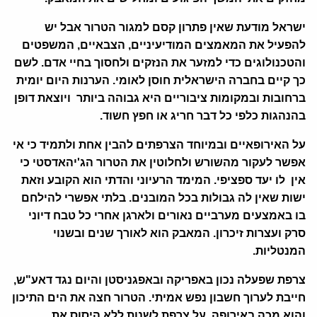
ישראל מודעת שאין פתרון קסם למגור הטרור אבל יש
להפעיל את המאמצים המודיעיניים
,
הצבאיים
,
המשפטים
והטכנולוגים כדי למזער את הנזקים ולחסוך בחיי אדם
.
לשם
כך קיים בחברה הישראלית חוסן לאומי
.
הערנות היום יומית
ברחובות ובמקומות ציבוריים היא גבוהה ביותר ויוצאת דופן
בהנהגות כלפי כל דבר חריג או חפץ חשוד.
על האירופאיים ובמיוחד הצרפתים להבין אחת ולתמיד כי אי
אפשר לעקור מהשורש ולחלוטין את הטרור הג'יהאדסטי כי
אין לו יעד ספציפי. המימד הרעיוני והדתי הוא הקובע וזאת
ישות שאין לה גבולות בכל המובנים. בלתי אפשרי להילחם
בו באמצעים מערביים נאורים ולארגן אחרי כל טבח דיוני
סרק ועצרות זיכרון. המאבק הוא לאורך שנים ובשנוי
המנטליות
.
צרפת שפעלה נכון באפריקה ובאפגניסטן והיום נגד דאע"ש,
חייבת לערוך חשבון נפש אמיתי. הטרור חצה את הים התיכון
והוא מכה באירופה. על צרפת לשנות ללא היסוס את