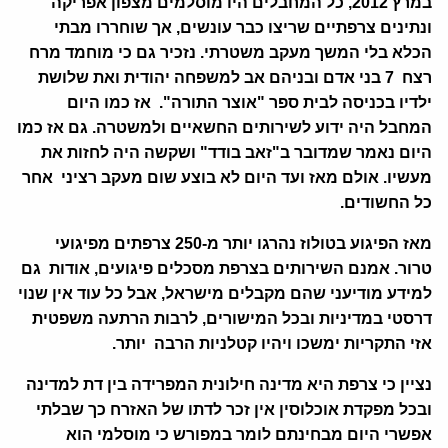
ב
מרץ 2012, כל המחבלים היו מוסלמים מצפון אפריקה
ונתינים צרפתיים שריצו כבר עונשים, אך שוחררו מבתי
הכלא בלי המשך מעקב משטרתי. נזכיר גם כי מוחמד מרח
רצח 7 בני אדם ובניהם אב למשפחה יהודית ואת שלושת
ילדיו בכניסה לבית ספר "אוצר התורה". אז כמו היום
המחבל היה ידוע לשירותים החשאיים ולמשטרה.
גם אז כמו
היום נאמר שמדובר ב"זאב בודד" ושקשה היה לחזות את
מעשיו. אולם מאז ועד היום לא בוצע שום מעקב רציני אחר
כל החשודים.
מאז הפיגוע בטולוז נהרגו יותר מ-250 צרפתים מפיגועי
טרור. אמנם השירותים בצרפת מסכלים פיגועים, אודות גם
למידע מודיעני שהם מקבלים מישראל, אבל כל עוד אין שנוי
דרסטי במדיניות ובכל המישורים, לרבות הרתעה משפטית
אזי התקריות ימשכו ויהיו קטלניות הרבה יותר.
נציין כי צרפת היא מדינה חילונית המפרידה בין דת למדינה
ובכל מפקדת אוכלוסין אין זכר לדתו של האזרח כך שבלתי
אפשרי היום מבחינתם לומר במפורש כי מוסלמי הוא