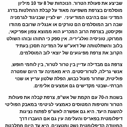
שביצע את פעולת הטרור.
הנוכחות של 8 עד 10 מיליון
מוסלמים בצרפת משפיעה מאוד על קבלת ההחלטות בדרג
המדיני וגם בהיבט המודיעיני. יש לציין שבניגוד לגרמניה
שבה רוב המוסלמים הם טורקים או אנגליה שרובם מהודו
ופקיסטן, בצרפת הרוב המכריע הוא ממוצא צפון אפריקאי,
ממרוקו, טוניסיה ואלג'יריה. אין ספק כי התוהו ובוהו השולט
בלוב והשתלטותה של דאע"ש על המדינה תסכן בעתיד
הקרוב את צרפת מפיגועים של יוצאי לוב המוסלמים
.
צרפת גם מבדילה עדיין בין טרור לטרור
,
בין לוחמי חופש
,
אנשי גרילה
,
לטרוריסטים
.
היא מאמינה עד היום שמטרה
פוליטית
,
שחרור מעול כבוש
,
הפלת שלטון עריץ או שנוי
חברתי
–
שבטי מקדישים גם אמצעים אלימים
.
בשנות ה
-70
עם הקמת של אש
"
פ
,
צרפת קבלה את פעולות
הטרור וחטיפות המטוסים כאמצעי לגיטימי במאבק הפוליטי
להשגת היעד
.
היא גם אפשרה לאש
"
פ לפתוח נציגות
דיפלומטית בפאריס והעלימה עין גם אם הועברו דרך
המזוודה הדיפלומטית נשק ומטענים
.
היא עד היום מתלבטת