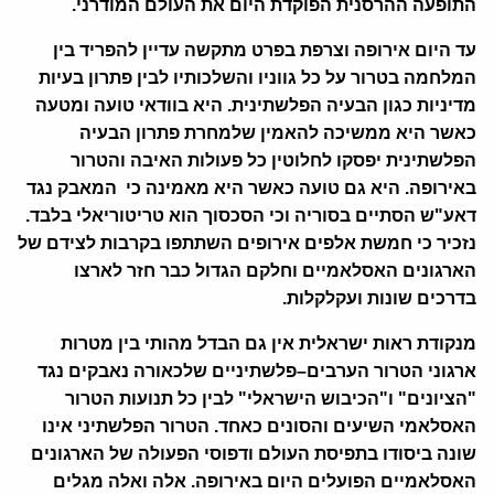
התופעה ההרסנית הפוקדת היום את העולם המודרני
.
עד היום אירופה וצרפת בפרט מתקשה עדיין להפריד בין
המלחמה בטרור על כל גווניו והשלכותיו לבין פתרון בעיות
מדיניות כגון הבעיה הפלשתינית
.
היא בוודאי טועה ומטעה
כאשר היא ממשיכה להאמין שלמחרת פתרון הבעיה
הפלשתינית יפסקו לחלוטין כל פעולות האיבה והטרור
באירופה
.
היא גם טועה כאשר היא מאמינה כי המאבק נגד
דאע"ש הסתיים בסוריה וכי הסכסוך הוא טריטוריאלי בלבד.
נזכיר כי חמשת אלפים אירופים השתתפו בקרבות לצידם של
הארגונים האסלאמיים וחלקם הגדול כבר חזר לארצו
בדרכים שונות ועקלקלות.
מנקודת ראות ישראלית אין גם הבדל מהותי בין מטרות
ארגוני הטרור הערבים
–
פלשתיניים שלכאורה נאבקים נגד
"
הציונים
"
ו
"
הכיבוש הישראלי
"
לבין כל תנועות הטרור
האסלאמי השיעים והסונים כאחד
.
הטרור הפלשתיני אינו
שונה ביסודו בתפיסת העולם ודפוסי הפעולה של הארגונים
האסלאמיים הפועלים היום באירופה
.
אלה ואלה מגלים