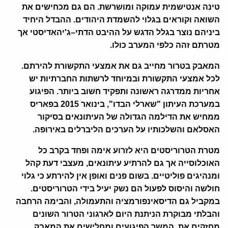
טינה אנטישמית עמוקה ומושרשת
.
הם גם מכחישים את
השואה וקוראים בגלוי להשמדת היהודים
.
ההבדל היחיד
ביניהם נוצר בגלל הדגש על ההיבט הדתי
–
ג'יהאדיסטי אך
מטרתם זהה כלפי המערב כולו
.
המאבק בטרור מחייב גם את אמצעי התקשורת להירתם
.
לכל אמצעי התקשורת ובמיוחד לרשתות החברתיות יש
אחריות ממדרגה ראשונה ותפקיד חשוב ביותר
.
הפיגוע
במערכת העיתון "שארלי הבדו", בינואר
2015
בפאריס
ממחיש את הדילמה הגדולה של העיתונאים בסיקור
האסלאם והשלכותיו על הערכים הליברלים באירופה
.
מטרת הטרוריסטים היא לזרוע אימה ופחד בקרב כל
האוכלוסייה אך גם להרתיע עיתונאים
,
מעצבי דעת קהל
ומנהיגים פוליטיים
.
בשום פנים ואופן אין להירתע כי גלוי
חולשה והיסוס לפעול הם נשק יעיל בידי הטרוריסטים
.
במקביל גם הדיסאינפורמציה והתעמולה
,
והבימה הרחבה
והבלתי מבוקרת הניתנת היום לארגוני הטרור השונים
מחזקים את המשך הפיגועים ומחלישים את המאבק
.