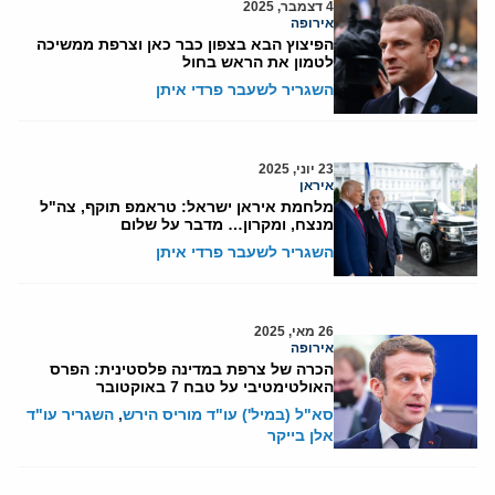
4 דצמבר, 2025
אירופה
הפיצוץ הבא בצפון כבר כאן וצרפת ממשיכה
לטמון את הראש בחול
השגריר לשעבר פרדי איתן
23 יוני, 2025
איראן
מלחמת איראן ישראל: טראמפ תוקף, צה"ל
מנצח, ומקרון… מדבר על שלום
השגריר לשעבר פרדי איתן
26 מאי, 2025
אירופה
הכרה של צרפת במדינה פלסטינית: הפרס
האולטימטיבי על טבח 7 באוקטובר
סא"ל (במיל') עו"ד מוריס הירש
,
השגריר עו"ד
אלן בייקר