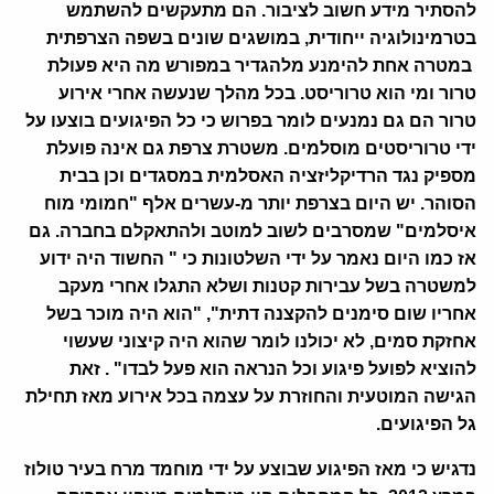
להסתיר מידע חשוב לציבור. הם מתעקשים להשתמש
בטרמינולוגיה ייחודית, במושגים שונים בשפה הצרפתית
במטרה אחת להימנע מלהגדיר במפורש מה היא פעולת
טרור ומי הוא טרוריסט. בכל מהלך שנעשה אחרי אירוע
טרור הם גם נמנעים לומר בפרוש כי כל הפיגועים בוצעו על
ידי טרוריסטים מוסלמים. משטרת צרפת גם אינה פועלת
מספיק נגד הרדיקליזציה האסלמית במסגדים וכן בבית
הסוהר. יש היום בצרפת יותר מ-עשרים אלף "חמומי מוח
איסלמים" שמסרבים לשוב למוטב ולהתאקלם בחברה. גם
אז כמו היום נאמר על ידי השלטונות כי " החשוד היה י
דוע
למשטרה בשל עבירות קטנות ושלא התגלו אחרי מעקב
אחריו שום סימנים להקצנה דתית", "הוא היה מוכר בשל
אחזקת סמים, לא יכולנו לומר שהוא היה קיצוני שעשוי
להוציא לפועל פיגוע וכל הנראה הוא פעל לבדו"
. זאת
הגישה המוטעית והחוזרת על עצמה בכל אירוע מאז תחילת
גל הפיגועים.
נדגיש כי מאז הפיגוע שבוצע על ידי מוחמד מרח בעיר טולוז