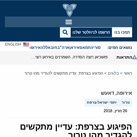
תמכו בנו
הרשמו לניוזלטר שלנו
ENGLISH
נושאים חמים:
סוריה
חמאס
איראן
ארה”ב
חזבאללה
אירופה
אנטישמיות
התראות
פזשכיאן רוצה הסדרה, השמרנים באיראן רוצים מנוף לחץ בהורמוז
ראשי
>
בלוגים
>
הפיגוע בצרפת: עדיין מתקשים להגדיר מהו טרור
אירופה
,
דאעש
טרור
יחסי ישראל-צרפת
26 מרץ, 2018
הפיגוע בצרפת: עדיין מתקשים
להגדיר מהו טרור