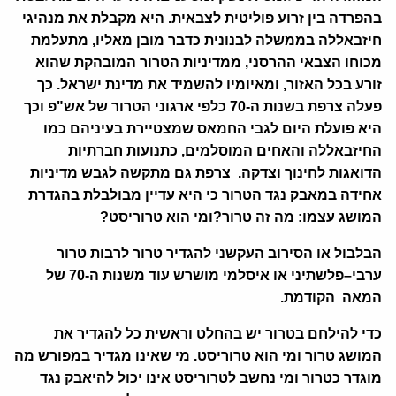
בהפרדה בין זרוע פוליטית לצבאית
.
היא מקבלת את מנהיגי
חיזבאללה בממשלה לבנונית כדבר מובן מאליו
,
מתעלמת
מכוחו הצבאי ההרסני
,
ממדיניות הטרור המובהקת שהוא
זורע בכל האזור
,
ומאיומיו להשמיד את מדינת ישראל
.
כך
פעלה צרפת בשנות ה
-70
כלפי ארגוני הטרור של אש
"
פ וכך
היא פועלת היום לגבי החמאס שמצטיירת בעיניהם כמו
החיזבאללה והאחים המוסלמים, כתנועות חברתיות
הדואגות לחינוך וצדקה
.
צרפת גם מתקשה לגבש מדיניות
אחידה במאבק נגד הטרור כי היא עדיין מבולבלת בהגדרת
המושג עצמו
:
מה זה טרור
?
ומי הוא טרוריסט
?
הבלבול או הסירוב העקשני להגדיר טרור לרבות טרור
ערבי
–
פלשתיני או איסלמי מושרש עוד משנות ה
-70
של
המאה הקודמת
.
כדי להילחם בטרור יש בהחלט וראשית כל להגדיר את
המושג טרור ומי הוא טרוריסט
.
מי שאינו מגדיר במפורש מה
מוגדר כטרור ומי נחשב לטרוריסט אינו יכול להיאבק נגד