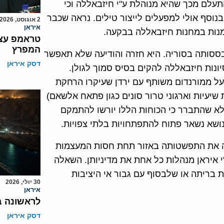
לם מכך שהיא מנוהלת ע"י חיזבאללה וכי
נוסף אולי למפעלים לייצור טילים. נראה שכבר
2 אוגוסט, 2026
איראן
מנות במחנות חיזבאללה בבקעה.
טראמפ עצר
המפרץ
בססותה בסוריה. היא חזרה והודיעה שלא תאפשר
דסק איראן
ונות חיזבאללה להקים בסיס סמוך לגולן.
על ממורנדום משותף עם ירדן שעיקרו הרחקת
 שיעיות וארגוני טרור סונים כגון פתאח אלשאם)
 אלא שהתברר כי הכוחות הללו יורשו להתמקם
יכה את התפשטותה באזור תחת חסות המעצמות
י איראן מנהלות כל אחת את מדיניותן. השאלה
 בריתה או שלבסוף עם גבור אי היציבות
30 יולי, 2026
איראן
לראשונה ב
דסק איראן