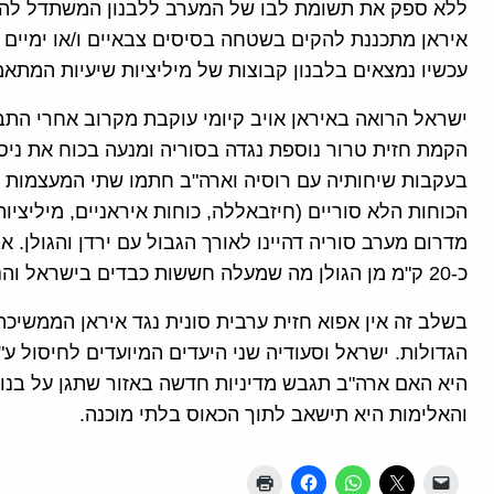
ללא ספק את תשומת לבו של המערב ללבנון המשתדל להתע
איראן מתכננת להקים בשטחה בסיסים צבאיים ו/או ימיים ב
עכשיו נמצאים בלבנון קבוצות של מיליציות שיעיות המתא
ישראל הרואה באיראן אויב קיומי עוקבת מקרוב אחרי הת
הקמת חזית טרור נוספת נגדה בסוריה ומנעה בכוח את ניסי
בעקבות שיחותיה עם רוסיה וארה"ב חתמו שתי המעצמות 
הכוחות הלא סוריים (חיזבאללה, כוחות איראניים, מיליציות
מדרום מערב סוריה דהיינו לאורך הגבול עם ירדן והגולן.
כ-20 ק"מ מן הגולן מה שמעלה חששות כבדים בישראל והנושא נשאר פתוח להתפתחויות בלתי צפויות.
בשלב זה אין אפוא חזית ערבית סונית נגד איראן הממש
הגדולות. ישראל וסעודיה שני היעדים המיועדים לחיסול ע"
היא האם ארה"ב תגבש מדיניות חדשה באזור שתגן על בנות
והאלימות היא תישאב לתוך הכאוס בלתי מוכנה.