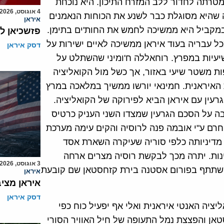
טרתה לחדור ללב המזרח התיכון. היא נוכחת
4 אוגוסט, 2026
ה שהיא מסוגלת כבר לשנע את הכוחות הנאמנים
איראן
. במקביל היא ממשיכה לחמש את החות'ים בתימן.
פזשכיאן ל
ל עבריה בעוד איראן ממשיכה לאיים ישירות על
דסק איראן
יעיות במפרץ. רוחאללה ח'ומיני שהשתלט על
יו לכפות משטר שיעי באזור, אך כשל מול הקואליציה
האיראנית. חמינאי יורשו ממשיך במלאכה במרץ
רעין עם איראן הביא לפירוקה של הקואליציה.
ה על הסכם הגרעין שמצדו השני העניק כרטיס
חרם ע"י אובמה פנה לרוסיה והקים עימה מערכת
 מדיניותה כלפי סוריה שעיקרה השארת אסד
נות. יתרה מכך לבקשת רוסיה מצרים ארחה
3 אוגוסט, 2026
שתתף בפורום אסטנה בירת קזחסטאן שם קובעת
איראן
איראן מצי
דסק איראן
ציה האנטי איראנית ואלי אף יפעיל כוח כפי
אן והפצצת נמל התעופה של חיל האוויר הסורי