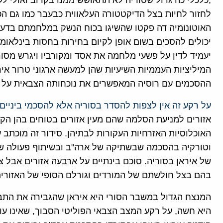
,כלכלי כה גדול שסוריה לא תתאושש ממנו בקרוב ואולי לע
לחזור לחיות בצל הדיקטטורה העלאווית כבעבר כמו גם ה
האוטונומיה דה פקטו שהשיגו בכוח הנשק במלחמתם בדעא"ש
יכולים להסכים בשום אופן לקיום בחירות בחסות בינלאומ
יעמיד לדין על פשעי מלחמה את אסד ומקורביו ויגרש מסור
המיליציות העממיות השיעיות שהן למעשה ארגוני טרור איר
ההסכמים עם רוסיה המאפשרים את נוכחותה הצבאית על חו
על רקע זה אין לצפות להסדר בסוריה אלא להסכמי ביניים 
אזורים למניעת הסלמה שהם מעין אזורים בטוחים בהן ה
האוכלוסיות האזרחיות העקורות לבתיהן. סידור זה מוכתב 
וטורקיה בהסכמה שבשתיקה של ארה"ב ובשיתוף פעולה של 
של איראן בסוריה. סוכם בינתיים על ארבעה אזורים אבל 
בהם בצל חולשתם של המורדים וגורלם הסופי של האזורים 
המנצח הגדול במשבר הסורי היא איראן שהגבירה את התבס
היא חשה, על רקע המצב הצבאי הפוליטי הסבוך, שאינו עומ