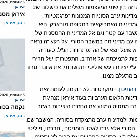
6 אוגוסט, 2026
י זה בין שתי המעצמות משלים את כישלונו של
איראן
איראן מסמ
נות ערב הסוניות המכונות "פרגמטיות",
דסק איראן
המדיניות האמריקאית בתקופת מובארק. היא
בר עם קטר וגם אל המדיניות ההססנית של
 עם מדיניותה במשבר הסורי. על רקע זה נראה
 פועל יוצא של ההתפתחויות הנ"ל. סעודיה
פות לתמיכתה של ארה"ב. התפטרותו של חרירי
ע"י יצירת רעש פוליטי -תקשורתי, את איום הטרור
ב מתעלם ממנו.
התיכון.
דמוקרטיות לא הוקמו. לעומת זאת
5 אוגוסט, 2026
נות הלאום הערביות בעוד איראן מנהיגת
איראן
ם מתסיס המונע את החזרת היציבות באזור.
נקמה בכות
דסק איראן
ות ולמדינות ערב מתמקדת בסוריה. המשבר שם,
ורי אלא גרם לאסון הומניטרי, חברתי, פוליטי