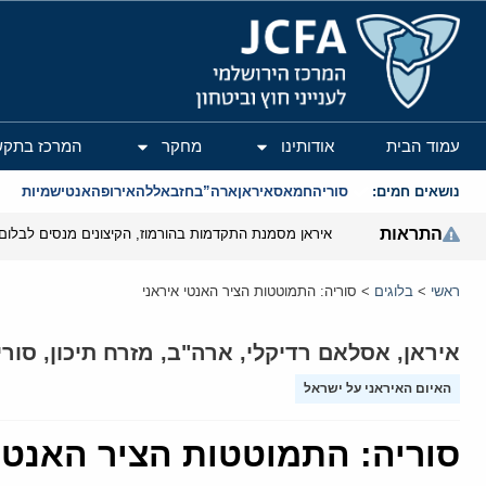
המרכז הירושלמי לענייני חוץ וביטחון
עמוד הבית
אודותינו
מחקר
המרכז בתקש
נושאים חמים:
סוריה
חמאס
איראן
ארה”ב
חזבאללה
אירופה
אנטישמיות
התראות
איראן מסמנת התקדמות בהורמוז, הקיצונים מנסים לבלום
ראשי
>
בלוגים
>
סוריה: התמוטטות הציר האנטי איראני
איראן
,
אסלאם רדיקלי
,
ארה"ב
,
מזרח תיכון
,
סורי
האיום האיראני על ישראל
סוריה: התמוטטות הציר האנטי 