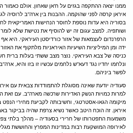
ממנו יצאה ההתקפה בגזים על ח'אן שאחון. אולם כאמור
איראן קרסה לפני שהוקמה. ההבנות בין ארה"ב לרוסיה לג
בסוריה היא עדות נוספת לחוסר הנחישות האמריקאית לחזור
ושותפיה. למצב עגום זה יש להוסיף את נטישת שלא לומר 
הרפרנדום לעצמאות של אזור כורדיסטן העיראקי. היא אף
ידה ומן המיליציות השיעיות האיראניות מלתקוף את האזור
כניסה של צבא העיראקי. נוצר מצב ששתי בעלות ברית חשו
ונלחמו יחדיו נגד דעא"ש נלחמים עכשיו זו בזו והיא, ארה
לפשר ביניהם.
סעודיה יודעת שאינה מסוגלת להתמודדות צבאית עם איראן
למרות כמויות הנשק האדירות שרכשה מארה"ב. עם זאת היא
מיקומה הגאו-אסטרטגי, וחשיבותה לקביעת מחירי הנפט 
איראן. זה הוכח היטב כאשר נשיא צרפת שהיה בביקור באמ
משמעות התפטרותו של חרירי בסעודיה – מהלך בלתי צפוי 
לאירופה המושקעת רבות במדינות המפרץ והחוששת מגלי 