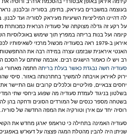
קידמה איראן באופן אבסורדי בהסכמת ארה"ב ורוסיה את מ
בעוצמה במשברים בעיראק, בתימן, בסוריה ובלבנון. נרא
לה דהיינו המיליציות השיעיות מעיראק לסוריה ועד לבנון
על רקע זה גדלה מצוקתה של סעודיה הנראית כמכותרת מכ
קיומה ועל בנות בריתה במפרץ תוך שימוש באוכלוסיות הש
איראן ב-1979 ראה בסעודיה מכשול מרכזי לשאיפות
האנטי איראנית שבזמנו עצרה במידה רבה את ההתפשטות 
רב ויש לו כאמור הישגים רבים. אובמה שחתם על הסכם הג
סעודיה חשה נבגדת כאשר בעלת ברית
ה חתמה מאחורי גב
ירוק לאיראן אויבתה להמשיך בחתרנותה באזור. סיסי שהו
יחסים צבאיים, פוליטיים וכלכלים קרובים וגם התיישר את
בשלטון בניגוד לעמדת סעודיה מה שפגע ביחסי שתי המדי
בשטחה מספר כנסים של המורדים הסונים ודחקה בהן לה
רוסיה יחד עם אירן וטורקיה את המפה החדשה של סוריה.
סעודיה האמינה בתחילה כי טראמפ יארגן מחדש את הקואלי
שניתן היה להבין מהטלת המגה פצצה על דעא"ש באפגניסט