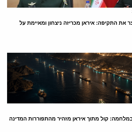
 את התקיפה: איראן מכריזה ניצחון ומאיימת על
מלחמה: קול מתוך איראן מזהיר מהתפוררות המדינה