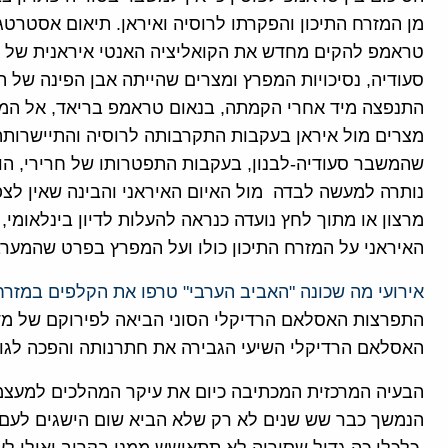
מן המזרח התיכון והפקרתו לרוסיה ואיראן. תיאום אסטרטג
טראמפ להקים מחדש את הקואליציה האנטי איראנית של מדי
סעודיה, נסיכויות המפרץ ומצרים שהייתה אבן הפינה של 
התנפצה מיד אחרי הקמתה, בנאום טראמפ בריאד, אל המש
מצרים מול איראן בעקבות התקרבותה לרוסיה והתיישרותה
שהמשבר סעודיה-לבנון, בעקבות התפטרותו של חרירי, הוא
נותרה למעשה לבדה מול האיום האיראני והבינה שאין לצ
מרצון או מתוך לחץ נועדה כנראה להעלות לדיון בינלאומי, 
האיראני על המזרח התיכון כולו ועל המפרץ בפרט שהמער
אירועי מה שכונה "האביב הערבי" טרפו את הקלפים במזרח 
התפרצות האסלאם הרדיקלי הסוני הביאה לפירוקם של מדי
האסלאם הרדיקלי השיעי הגבירה את חתרנותה והפכה לגור
הבעיה המרכזית המכתיבה כיום את עיקר המהלכים למעצמ
הנמשך כבר שש שנים לא רק שלא הביא שום הישגים לעם הס