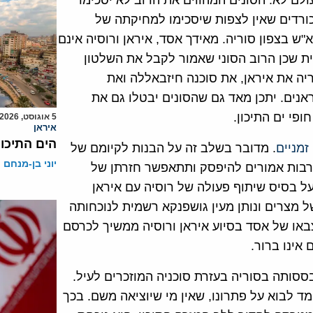
ולם לא. הסונים המהווים את הרוב לא יסכימו
כורדים שאין לצפות שיסכימו למחיקתה של
 בצפון סוריה. מאידך אסד, איראן ורוסיה אינם
ית שכן הרוב הסוני שאמור לקבל את השלטון
יה את איראן, את סוכנה חיזבאללה ואת
אנים. יתכן מאד גם שהסונים יבטלו גם את
פי ים התיכון.
5 אוגוסט, 2026
איראן
הים התיכון
זמניים
. מדובר בשלב זה על הבנות לקיומם של
יוני בן-מנחם
קרבות אמורים להיפסק ותתאפשר חזרתן של
על בסיס שיתוף פעולה של רוסיה עם איראן
מצרים ונותן מעין גושפנקא רשמית לנוכחותה
צבאו של אסד בסיוע איראן ורוסיה ממשיך לכרסם
אינו ברור.
סותה בסוריה בעזרת סוכניה המוזכרים לעיל.
ד לבוא על פתרונו, שאין מי שיוציאה משם. בכך