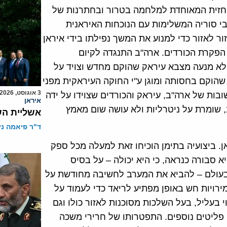
 החזית המאוחדת למלחמה בטרור ובחתרנות של
בי סוריה המשלימות עם הנוכחות האיראנית
 לאזור כדי למנוע את המשך נפילתו בידי איראן
הפקרת הכורדים. ארה"ב התנגדה לקיום
 לא מנעה מצבא עיראק שהוקם מחדש וצויד על
 שהוקם בחסותה ומוגן ע"י החוקה העיראקית מפני
3 אוגוסט, 2026
בות של ארה"ב, עיראק והכורדים שצוידו על ידה
איראן
"ב, שומרת על ניטרליות ולא עושה שום מאמץ
אשליית הש
ד"ר פיאמה ני
. ביצועיה בתימן הוכיחו זאת למעלה מכל ספק
 סבורה כנראה, כי היא יכולה – על בסיס
בעולם – להביא את המערב לחשיבה מחודשת על
ירויות חש באופן מפתיע לריאד כדי לעמוד על
בעליל, בעל השלכות מסוכנות לאזור כולו וגם
פליטים נוספים. התפטרותו של חרירי משכה