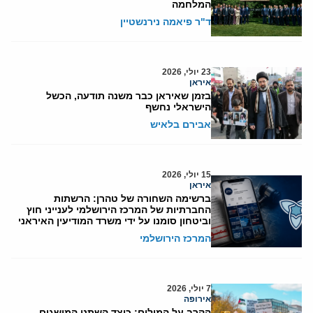
המלחמה
ד"ר פיאמה נירנשטיין
23 יולי, 2026
איראן
בזמן שאיראן כבר משנה תודעה, הכשל
הישראלי נחשף
אבירם בלאיש
15 יולי, 2026
איראן
ברשימה השחורה של טהרן: הרשתות
החברתיות של המרכז הירושלמי לענייני חוץ
וביטחון סומנו על ידי משרד המודיעין האיראני
המרכז הירושלמי
7 יולי, 2026
אירופה
הקרב על המילים: כיצד השתנו המושגים