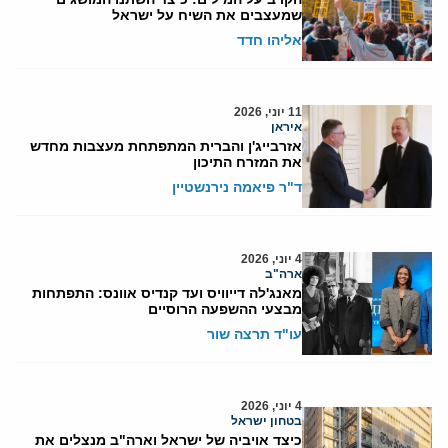
שמעצבים את השיח על ישראל
אליהו חדד
11 יוני, 2026
איראן
אזרבייג'ן והברית המתפתחת מעצבות מחדש
את המזרח התיכון
ד"ר פיאמה נירנשטיין
4 יוני, 2026
ארה"ב
מאנג'לה דייוויס ועד קנדיס אוונס: התפתחות
מבצעי ההשפעה הרוסיים
עו"ד תרצה שור
4 יוני, 2026
בטחון ישראל
כיצד אויביה של ישראל וארה"ב מנצלים את