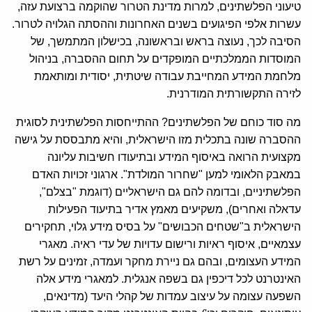
טיעוני הפלשתינים, למרות מדינת הטרור שהוקמה ברצועת עזה,
עשרות אלפי הפיגועים בשנים האחרונות וההסתה הגלויה לטרור.
הסיבה לכך, נעוצה בראש ובראשונה, בכישלון המתמשך, של
המוסדות הממלכתיים המופקדים על תחום ההסברה, בניהול
מלחמת המידע המחייבת עבודה שיטתית, יסודית ומותאמת
לזירה התקשורתית המודרנית.
מה סוד כוחם של הפלשתינים? ההתייחסות הפלשתינית לסוגית
ההסברה שונה בתכלית מזו הישראלית, והיא מתבססת על גישה
מקצועית הרואה באיסוף המידע ובתיעודו חשיבות עליונה
במאבק הלאומי למען "שחרור המולדת". ארגוני זכויות האדם
הפלשתיניים, ובדומה להם גם הישראליים (דוגמת "בצלם",
עדאלה ואחרים), משקיעים מאמץ אדיר בתיעוד הפעילות
הישראלית ב"שטחים הכבושים" על בסיס מידע גלוי, תחקירים
עצמאיים, איסוף ראיות ורישום עדויות של עדי ראיה. מאגרי
המידע העצומים, ובהם גם ניירת מחקר ועמדה, זמינים על רשת
האינטרנט לכל דיכפין גם בשפה אנגלית. למאגרי מידע אלה
השפעה עצומה על עיצוב עמדות של קהלי היעד (מדינאים,