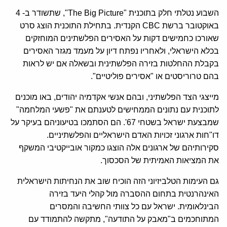
השבוע נטלתי חלק בתוכנית "The Big Picture", שתשודר ב- 4
באוקטובר ברשת CBC הקנדית. בתחילת התוכנית הוצג סרט
שאורכו כחמישים דקות על האסירים הפלשתינים המוחזקים
בכלא הישראלי, ולאחריו נפתח דיון על מעמד מגזר האסירים
בקבלת ההחלטות בזירה הפלשתינית ובשאלה אם יש לראות
בהם טרוריסטים או "אסירים פוליטיים".
מייצגי הצד הפלשתיני, ובהם אנשי אקדמיה יהודים, באו מוכנים
לתוכנית עם נתונים הממחישים לטענתם את "פשעי המלחמה"
שמבצעת ישראל בשטחי 67'. הם הסתמכו בטיעוניהם בעיקר על
דו"חות ארגוני זכויות האדם הישראליים והפלשתיניים.
סקירותיהם של ארגונים אלה הוצגו כמקור אובייקטיבי המשקף
את המציאות האמיתית של הסכסוך.
גם העימות הטלביזיוני הזה הוכיח שוב את הנחיתות הישראלית
האינהרנטית בתחום ההסברה מול קהלי היעד בזירה
הבינלאומית. ישראל עם כל צוותי החשיבה והמסרים
המתוחכמים ב"מאבק על התודעה", מתקשה להתמודד עם