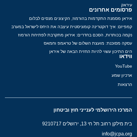
עיראק
פרסומים אחרונים
איראן מסמנת התקדמות בהורמוז, הקיצונים מנסים לבלום
קמפיזם: איך דוקטרינה קומוניסטית עיצבה את היחס לישראל במערב
נקמה בכותרות, הסכם בחדרים: איראן מתקרבת לפתיחת הורמוז
עסקה מסוכנת: מועצת השלום של טראמפ וחמאס
הים התיכון עשוי להיות החזית הבאה של איראן
ווידאו
YouTube
ארכיון שמע
הרצאות
המרכז הירושלמי לענייני חוץ וביטחון
בית מילקן רחוב תל חי 13, ירושלים 9210717
info@jcpa.org