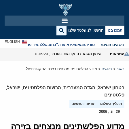
תמכו בנו
הרשמו לניוזלטר שלנו
ENGLISH
נושאים חמים:
סוריה
חמאס
איראן
ארה”ב
חזבאללה
אירופה
אנטישמיות
התראות
איראן מסמנת התקדמות בהורמוז, הקיצונים מנסים לבלום
ראשי
>
בלוגים
>
מדוע הפלשתינים מנצחים בזירה התקשורתית?
בטחון ישראל
,
הגדה המערבית
,
הרשות הפלסטינית
,
ישראל
,
פלסטינים
תהליך השלום
תודעה והשפעה
29 יוני, 2006
מדוע הפלשתינים מנצחים בזירה