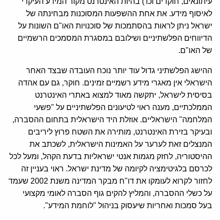
עיתונאים, חוקרים וכו') בהיות האינטרנט מקור המידע העיקרי
לאיסוף מידע. את אחת ההשפעות המסוכנות מבחינתה של
ישראל ניתן לראות בהסתמכות של סוכנויות האו"ם השונות על
הדיווחים הפלשתיניים ושילובם במסגרת המסמכים הרשמיים
של האו"ם.
ההישג הפלשתיני גדול עוד יותר נוכח העובדה שבצד האחר
הישראלי אין מאגרי מידע רשמיים זמינים. חוקר, גם עם אהדה
בסיסית לישראל, יתקשה מאוד למצוא באתרי האינטרנט
הממלכתיים, מענה ראוי לטיעונים הפלשתיניים על "פשעי
המלחמה" הישראליים. אוזלת היד הישראלית בתחום ההסברה,
ובעיקר בזירת האינטרנט, מותירה את השטח פרוץ ליריבים
המנצלים זאת לערער על האמינות הישראלית, לשכתב את
ההיסטוריה, לחזק מגמות אנטי ישראליות בדעת הקהל, ומעל לכל
לכרסם בלגיטימציה לקיומה של מדינת ישראל. ראוי בעניין זה
לחזור לקרוא לעומקו את דו"ח מבקר המדינה משנת 2002 שעמד
על כשלי ההסברה, והמליץ להקים גוף הסברה לאומי מקצועי
בעל סמכות ואחריות שיעסוק בניהול "לוחמת המידע".