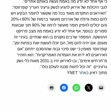
כי אף אחד לא יודע מה באמת נעשה באותם אתרים".
לגבי היכולות של איראן להגיע לנשק גרעיני העריך קופרווסר:
"האיראנים התקדמו מאוד בכל מה שקשור לחומר הבקיע ויש
להם כמות גדולה של אורניום מועשר ברמות של 60% ו-20%
והם יכולים להפיק חומר מועשר לרמה של 90% תוך שבועות
ספורים. בנוסף, אף אחד לא יודע באמת מה מצב פרויקט
ההנשקה. המספר שרבים נוקטים בו הוא שנתיים. בעיניי זה
מוגזם. אם יהיה להם מזל, הם יוכלו לעשות זאת בפחות זמן".
קופרווסר מאמין כי ישנו סיכוי גבוה שההסכם ייתחם "אם
האיראנים לא ידחו את העמדות האמריקניות". הוא הזהיר
מ"תרחיש אימים", ובו לאיראן יהיו ב-2031 מאות כלי נשק
גרעיניים. "זה יכול להוות סכנה לעולם כולו".
מתוך ראיון
באתר
YNET