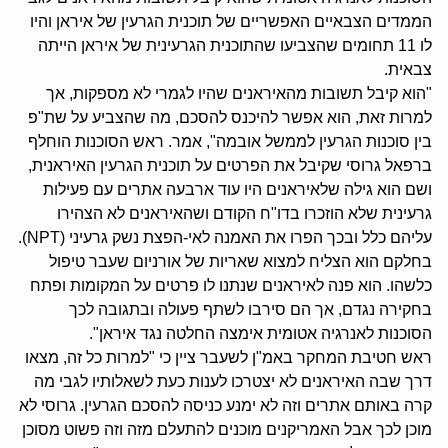
הממדים הצבאיים האפשריים של תוכנית הגרעין של איראן והיו
לו 11 תחומים שהצביעו שהתוכנית הגרעינית של איראן הייתה
צבאית.
"הוא קיבל תשובות מהאיראנים שהיו לגמרי לא מספקות, אך
למרות זאת, הוא אפשר להיכנס להסכם, מה שהצביע על שת"פ
בין סוכנות הגרעין לממשל אובמה", אמר. ראש הסוכנות הוחלף
ברפאל גרוסי שקיבל את הפרטים על תוכנית הגרעין האיראנית,
ושם הוא גילה שלאיראנים היו עוד ארבעה אתרים עם פעילות
גרעינית שלא הוזכרו בדו"ח הקודם ושהאיראנים לא הצהירו
עליהם כלל ובכך הפרו את האמנה לאי-הפצת נשק גרעיני (NPT).
בחלקם הוא הצליח למצוא שאריות של אורניום שעבר טיפול
כלשהו. הוא פנה לאיראנים שנתנו לו פרטים על המקומות ופתח
בחקירה נגדם, אך הם סירבו לשתף פעולה ובתגובה לכך
הסוכנות לאנרגיה אטומית אימצה החלטה נגד איראן".
ראש חטיבת המחקר באמ"ן לשעבר ציין כי "למרות כל זה, מצאו
דרך שבה האיראנים לא יצטרכו לענות כעת לשאלותיו לגבי מה
קרה באותם אתרים וזה לא ימנע כניסה להסכם הגרעין. גרוסי לא
מוכן לכך אבל האמריקנים מוכנים להתעלם מזה וזה פשוט מסוכן