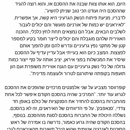
היום, הוא אותו צוות שבנה את ההסכם אז, והוא רוצה להגיד
שההסכם היה ועודנו הכי טוב שניתן להשיג".
לדבריו, מניעת פיתוח הנשק הגרעיני היא קשה, אך אפשרית.
"לאיראנים יש כמות של אורניום מועשר והם יכולים לעבור
לשלבים הבאים, אבל הם נמצאים תחת לחץ כלכלי, ההכנה
האווירית שלהם מוגבלת והם יכולים לייצר חומר בקיע למספר
קטן של מתקני נפץ גרעיניים ונדרש להם זמן להפוך אותם
לפצצות. המצב כיום הוא בעייתי אבל עדיין עדיף על ההסכם
שיסיר את המכשלות בפצי איראן, יציב אותה על סף ייצור כמות
גדולה של כלי נשק גרעיניים עם הגנה אווירית משופרת ועם הון
תועפות בקופתה שיתורגם לטרור ולעוצמה מדינית".
קופרווסר מצביע על שני אלמנטים מרכזיים שהופכים את ההסכם
לגרוע עוד יותר. "המרכיב שהיה בהסכם הקודם איפשר לכל אחת
מהחברות בהסכם להחזיר את הסנקציות של כולם באופן חד
צדדי, 'סנאפבק'. על פי הדיווחים של האיראנים, זה לא בהסכם.
נשללה היכולת של החברות בהסכם לסגת מההסכם. בנוסף,
בהסכם הקודם שהיה גרוע כאמור, נדרשה בו אמירה של ראש
הסוכנות לאנרגיה אטומית שהוא קיבל תשובות מהאיראנים לגבי