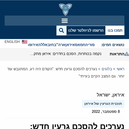
תמכו בנו
הרשמו לניוזלטר שלנו
ENGLISH
נושאים חמים:
סוריה
חמאס
איראן
ארה”ב
חזבאללה
אירופה
אנטישמיות
התראות
נקמה בכותרות, הסכם בחדרים: איראן מתקרבת לפתיחת הורמוז
ראשי
>
בלוגים
>
נערכים להסכם גרעין חדש: "הקודם היה רע, המתגבש עוד
יותר. גם המצב הקיים בעייתי"
איראן
,
ישראל
תוכנית הגרעין של איראן
8 ספטמבר, 2022
נערכים להסכם גרעין חדש: