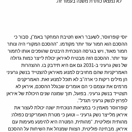
לא נמצאו כותרת משנה בעמוד זה.
יוסי קופרווסר, לשעבר ראש חטיבת המחקר באמ"ן, סבור כי
ההסכם הוא חמור עוד יותר מקודמו. "ההסכם המקורי היה ונותר
חמור מאוד, ויש בגרסה הנוכחית היבטים שהופכים אותו לחמור
עוד יותר. ההסכם הזה מבטיח לאיראן יכולת לייצר כמות גדולה
של נשק גרעיני ב-2031 גם אם היא תידבק בו. ההצהרות
האמריקניות שהם מחויבים למנוע מאיראן להצטייד בנשק גרעיני
הן מילים ריקות כי ארה"ב לא תוכל למנוע זאת. האמריקנים
מרמים את עצמם כי הם אומרים שבגלל ההסכם, איראן לא
תצטייד בנשק גרעיני. בפועל, תוך שמונה שנים היכולת של איראן
לפרוץ לנשק גרעיני תגדל".
קופרווסר מאמין כי במציאות הנוכחית ישנה יכולת לעצור את
איראן מלייצר נשק גרעיני – וטוען כי מטרת האמריקנים כפולה:
מהותית ופוליטית. "מהותית, המטרה היא להימנע מעימות עם
איראן. מבחינה פוליטית, הצוות שמנהל את השיחות על ההסכם