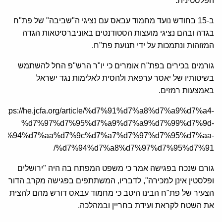
הפלסטינית.
ב-15 בחודש נועד מחמוד עבאס עם נציגי ה"שביבה" של פת"ח
בגדה ובהם נציגי מועצות הסטודנטים באוניברסיטאות הגדה
המזוהות ונתמכות על ידי תנועת פת"ח.
גורמים בכירים בפת"ח אומרים כי יו"ר הרש"פ החל להשתמש
בשיטותיו של יאסר ערפאת ולהסית לאלימות נגד ישראל
באמצעות רמזים.
https://he.jcfa.org/article/%d7%91%d7%a8%d7%a9%d7%a4-
%d7%97%d7%95%d7%a9%d7%a9%d7%99%d7%9d-
d7%94%d7%aa%d7%9c%d7%a7%d7%97%d7%95%d7%aa-
%d7%94%d7%a8%d7%97%d7%95%d7%91/
גורם שנכח בפגישה אמר כי משפט המפתח בה היה "ירושלים
ופלסטין אינן למכירה", לדבריו, המשתתפים בפגישה מקרב הדור
הצעיר של פת"ח הבינו היטב כי מחמוד עבאס דורש מהם להצית
את השטח לקראת ועידת בחריין ובמהלכה.