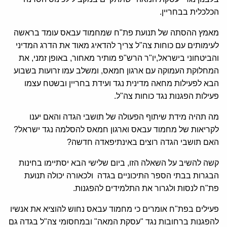
הכלכלית בבחריין.
מאמץ ההסתה של תנועת פת"ח שמחמוד עבאס עומד בראשה
לעימותים עם כוחות צה"ל צריך להדאיג מאוד את הדרג המדיני
והביטחוני בישראל,יו"ר הרש"פ מותיר מאחור, באופן זמני, את
המחלוקת העמוקה עם ארגון חמאס, ומשלב עמו זרועות בשבוע
הבא לפעילות מחאה מדינית נגד ועידת בחריין ובשטח עצמו
פעילות הפגנות נגד כוחות צה"ל.
מה תהיה מידת שיתוף הפעולה של תושבי הגדה והאם יענו
לקריאות של מחמוד עבאס וארגון חמאס להסלמה נגד ישראל?
האם תושבי הגדה רוצים באינתיפאדה חדשה?
קשה להשיב על השאלה הזו, ביום שלישי הבא יסתיימו בחינות
הבגרות בבתי הספר התיכוניים בגדה ולכאורה יכולה תנועת
פת"ח לנסות ולגרור את התלמידים להפגנות.
פעילים בפת"ח אומרים כי מחמוד עבאס נחוש להוציא את אנשיו
להפגנות ברחובות נגד "עסקת המאה" ובמחסומי צה"ל בגדה גם