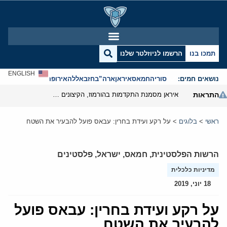
תמכו בנו
הרשמו לניוזלטר שלנו
ENGLISH
נושאים חמים:
סוריה
חמאס
איראן
ארה”ב
חזבאללה
אירופה
אנטישמיות
התראות
איראן מסמנת התקדמות בהורמוז, הקיצונים מנסים לבלום
ראשי
>
בלוגים
>
על רקע ועידת בחרין: עבאס פועל להבעיר את השטח
הרשות הפלסטינית
,
חמאס
,
ישראל
,
פלסטינים
מדיניות כלכלית
18 יוני, 2019
על רקע ועידת בחרין: עבאס פועל
להבעיר את השטח