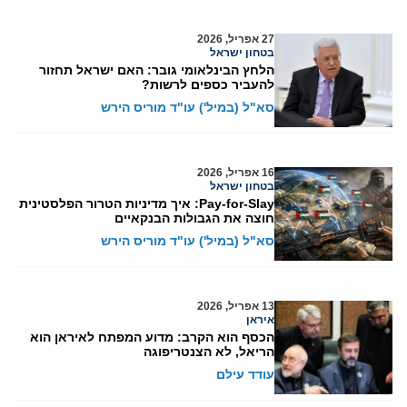
27 אפריל, 2026
בטחון ישראל
הלחץ הבינלאומי גובר: האם ישראל תחזור
להעביר כספים לרשות?
סא"ל (במיל') עו"ד מוריס הירש
16 אפריל, 2026
בטחון ישראל
Pay-for-Slay: איך מדיניות הטרור הפלסטינית
חוצה את הגבולות הבנקאיים
סא"ל (במיל') עו"ד מוריס הירש
13 אפריל, 2026
איראן
הכסף הוא הקרב: מדוע המפתח לאיראן הוא
הריאל, לא הצנטריפוגה
עודד עילם