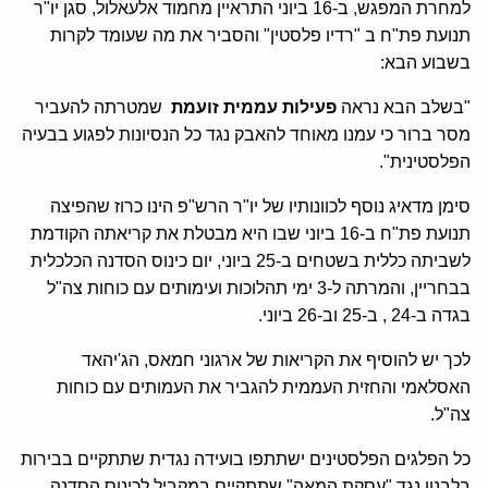
למחרת המפגש, ב-16 ביוני התראיין מחמוד אלעאלול, סגן יו"ר
תנועת פת"ח ב "רדיו פלסטין" והסביר את מה שעומד לקרות
בשבוע הבא:
"בשלב הבא נראה
פעילות עממית זועמת
שמטרתה להעביר
מסר ברור כי עמנו מאוחד להאבק נגד כל הנסיונות לפגוע בבעיה
הפלסטינית".
סימן מדאיג נוסף לכוונותיו של יו"ר הרש"פ הינו כרוז שהפיצה
תנועת פת"ח ב-16 ביוני שבו היא מבטלת את קריאתה הקודמת
לשביתה כללית בשטחים ב-25 ביוני, יום כינוס הסדנה הכלכלית
בבחריין, והמרתה ל-3 ימי תהלוכות ועימותים עם כוחות צה"ל
בגדה ב-24 , ב-25 וב-26 ביוני.
לכך יש להוסיף את הקריאות של ארגוני חמאס, הג'יהאד
האסלאמי והחזית העממית להגביר את העמותים עם כוחות
צה"ל.
כל הפלגים הפלסטינים ישתתפו בועידה נגדית שתתקיים בבירות
בלבנון נגד "עסקת המאה" שתתקיים במקביל לכינוס הסדנה