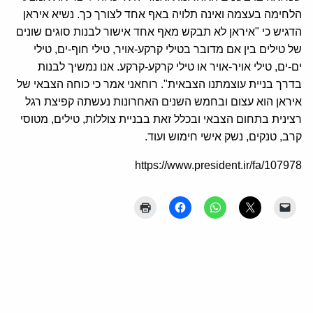
הלחימה בעצמה ואינה תלויה באף אחד לצורך כך. נשיא איראן
הדגיש כי "איראן לא תבקש מאף אחד אישור לבנות סוגים שונים
של טילים בין אם מדובר בטילי קרקע-אויר, טילי חוף-ים, טילי
ים-ים, טילי אויר-אויר או טילי קרקע-קרקע. אנו נמשיך לבנות
בדרך בניית עוצמתנו הצבאית". רוחאני אמר כי כוחה הצבאי של
איראן הוא עצום ובחמש השנים האחרונות נעשתה קפיצת רגל
רצינית בתחום הצבאי ובכלל זאת בבניית צוללות, טילים, מטוסי
קרב, טנקים, נשק אישי חימוש ועוד.
https://www.president.ir/fa/107978