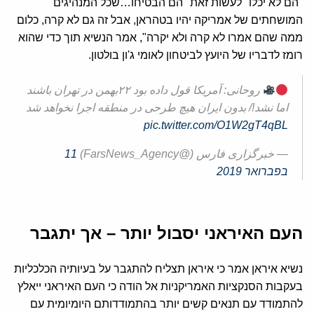
"הם לא יכלו" לעשות זאת "הם הבטיחו…שכל המנהיגים
המושחתים של אמריקה יהיו בטהראן, אבל זה גם לא קרה, כלום
ממה שהם אמרו לא קרה ולא יקרה", אמר הנשיא תוך כדי שהוא
רומז לדבריו של היועץ לביטחון לאומי ג'ון בולטון.
روحانی: آمریکا قول داده بود ۲۲بهمن در تهران باشند
اما نشد!/ بدون ایران هیچ طرحی در منطقه اجرا نخواهد شد
pic.twitter.com/O1W2gT4qBL
— خبرگزاری فارس (@FarsNews_Agency)
11
בפברואר 2019
העם האיראני יסבול יותר – אך יתגבר
נשיא איראן אמר כי איראן תצליח להתגבר על בעיותיה הכלכליות
בעקבות הסנקציות האמריקניות אל הודה כי העם האיראני ייאלץ
להתמודד עם תנאים קשים יותר בהתמודדותם היומיומית עם