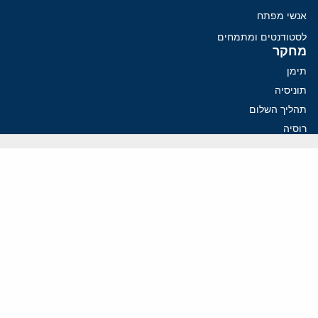
אנשי מפתח
לסטודנטים ומתמחים
מחקר
תימן
תוניסיה
תהליך השלום
רוסיה
קנדה
קטאר
פלסטינים
ערבי ישראל
ערב הסעודית
עיראק
פרסומים אחרונים
פזשכיאן רוצה הסדרה, השמרנים באיראן רוצים מנוף לחץ בהורמוז
איראן מסמנת התקדמות בהורמוז, הקיצונים מנסים לבלום
קמפיזם: איך דוקטרינה קומוניסטית עיצבה את היחס לישראל במערב