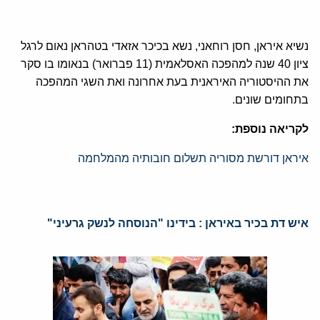
נשיא איראן, חסן רוחאני, נשא בכיכר אזאדי בטהראן נאום לרגל
ציון 40 שנה למהפכה האסלאמית (11 פברואר) בנאומו בו סקר
את ההיסטוריה האיראנית בעת אחרונה ואת השגי המהפכה
בתחומים שונים.
לקריאה נוספת:
איראן דורשת מסוריה תשלום חובותיה מהמלחמה
איש דת בכיר באיראן : בידינו "הנוסחה לנשק גרעיני"