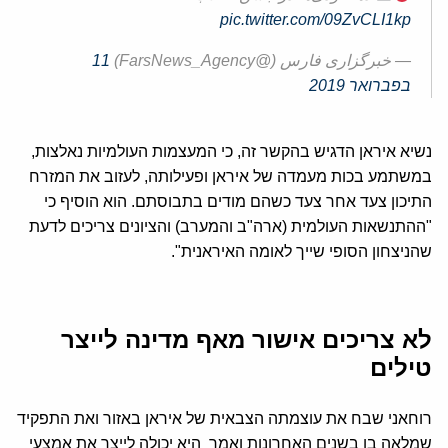
pic.twitter.com/09ZvCLI1kp
— خبرگزاری فارس (@FarsNews_Agency)
11
בפברואר 2019
נשיא איראן הדגיש בהקשר זה, כי המעצמות העולמיות נאלצות,
במשתמע בכות מעמדה של איראן ופעילותה, לעזוב את המזרח
התיכון צעד אחר צעד כשהם מודים בתבוסתם. הוא הוסיף כי
"ההתנשאות העולמית (ארה"ב והמערב) והציונים צריכים לדעת
שהניצחון הסופי שייך לאומה האיראנית".
לא צריכים אישור מאף מדינה לייצר
טילים
רוחאני שבח את עוצמתה הצבאית של איראן באזור ואת התפקיד
שמלאה בו בשנים האחרונות ואמר היא יכולה לייצר את אמצעי