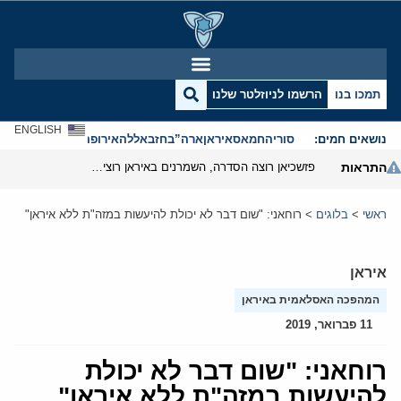
תמכו בנו
הרשמו לניוזלטר שלנו
ENGLISH
נושאים חמים:
סוריה
חמאס
איראן
ארה”ב
חזבאללה
אירופה
אנטישמיות
התראות
פזשכיאן רוצה הסדרה, השמרנים באיראן רוצים מנוף לחץ בהורמוז
ראשי
>
בלוגים
>
רוחאני: "שום דבר לא יכולת להיעשות במזה"ת ללא איראן"
איראן
המהפכה האסלאמית באיראן
11 פברואר, 2019
רוחאני: "שום דבר לא יכולת
להיעשות במזה"ת ללא איראן"