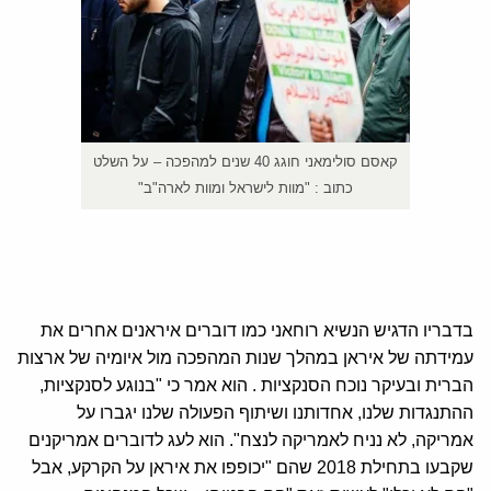
קאסם סולימאני חוגג 40 שנים למהפכה – על השלט
כתוב : "מוות לישראל ומוות לארה"ב"
בדבריו הדגיש הנשיא רוחאני כמו דוברים איראנים אחרים את
עמידתה של איראן במהלך שנות המהפכה מול איומיה של ארצות
הברית ובעיקר נוכח הסנקציות . הוא אמר כי "בנוגע לסנקציות,
ההתנגדות שלנו, אחדותנו ושיתוף הפעולה שלנו יגברו על
אמריקה, לא נניח לאמריקה לנצח". הוא לעג לדוברים אמריקנים
שקבעו בתחילת 2018 שהם "יכופפו את איראן על הקרקע, אבל