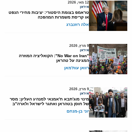
12 מאי, 2026
איראן
טראמפ בצומת היסטורי: יציבות מחירי הנפט
או קריסת משמרות המהפכה
אלה רוזנברג
9 מרץ, 2026
איראן
"No War on Iran": הקואליציה המוזרה
המגינה על טהראן
רוואן עות'מאן
9 מרץ, 2026
איראן
מינוי מוג'תבא ח'אמנאי למנהיג העליון: מסר
של חוסן בטהראן ואתגר לישראל ולארה"ב
יוני בן-מנחם