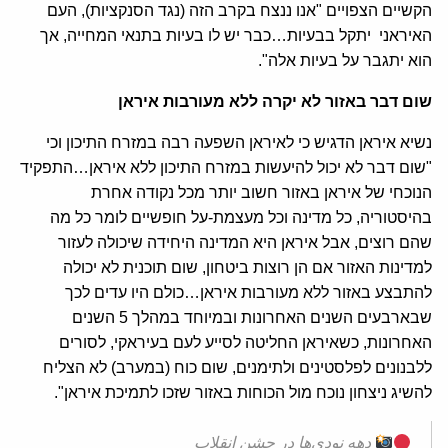
הקשיים הצפויים "אנו ננצח בקרב הזה (נגד הסנקציות), העם
האיראני יתקל בבעיות…כבר יש לו בעיות בתנאי המחייה, אך
הוא יתגבר על בעיות אלה".
שום דבר באזור לא יקרה ללא מעורבות איראן
נשיא איראן הדגיש כי לאיראן השפעה רבה במזרח התיכון וכי
"שום דבר לא יכול להיעשות במזרח התיכון ללא איראן…התפקיד
הנוכחי של איראן באזור חשוב יותר מכל נקודה אחרת
בהיסטוריה, כל מדינה וכל מעצמת-על חופשיים לומר כל מה
שהם רוצים, אבל איראן היא המדינה היחידה שיכולה לעזור
למדינות האזור אם הן רוצות ביטחון, שום תוכנית לא יכולה
להתבצע באזור ללא מעורבות איראן…כולם היו עדים לכך
שבארבעים השנים האחרונות ובמיוחד במהלך 5 השנים
האחרונות, כשאיראן החליטה לסייע לעם בעיראקי, לסורים
ללבנונים לפלסטינים ולתימנים, שום כוח (במערב) לא הצליח
להשיג ניצחון נוכח מול הכוחות באזור שזכו לתמיכת איראן".
دهه نودی‌ها در جشن انقلاب