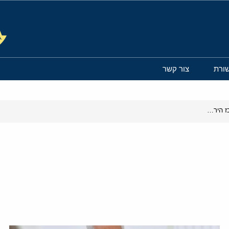
ורת
צור קשר
ברשימה השחורה של טהרן: הרשתות החברתיות של המרכז הירושלמי לענייני חוץ וביטחון סומנו על ידי משרד המודיעין האיראני