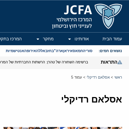
המרכז הירושלמי לענייני חוץ וביטחון
עמוד הבית
אודותינו
מחקר
המרכז בתקש
נושאים חמים:
סוריה
חמאס
איראן
ארה”ב
חזבאללה
אירופה
אנטישמיות
התראות
ראשי
>
אסלאם רדיקלי
>
עמוד 5
אסלאם רדיקלי