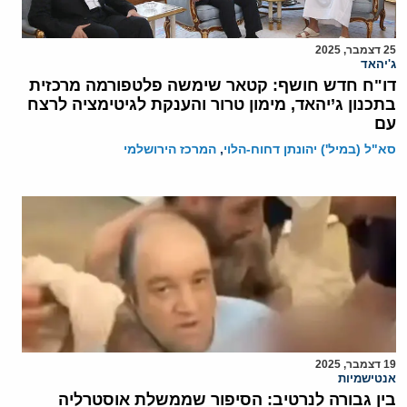
25 דצמבר, 2025
ג'יהאד
דו"ח חדש חושף: קטאר שימשה פלטפורמה מרכזית
בתכנון ג’יהאד, מימון טרור והענקת לגיטימציה לרצח
עם
סא"ל (במיל') יהונתן דחוח-הלוי
,
המרכז הירושלמי
19 דצמבר, 2025
אנטישמיות
בין גבורה לנרטיב: הסיפור שממשלת אוסטרליה