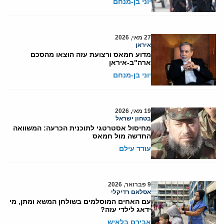
יוני בן-מנחם
27 מאי, 2026
איראן
מדוע חמאס ורצועת עזה הוצאו מהסכם
ארה"ב-איראן
יוני בן-מנחם
19 מאי, 2026
בטחון ישראל
מחיסול אסטרטגי לתוכנית הכרעה: המשוואה
החדשה מול חמאס
עודד עילם
9 פברואר, 2026
אסלאם רדיקלי
עם האחים המוסלמים בשולחן המשא ומתן, מי
ידאג לילדי עזה?
אבירם בלאיש