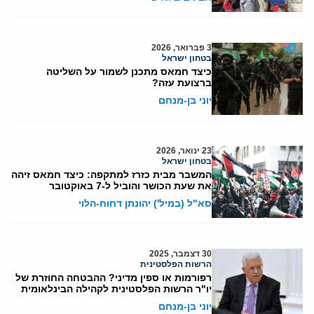
3 פברואר, 2026
בטחון ישראל
כיצד חמאס מתכנן לשמור על השליטה
ברצועת עזה?
יוני בן-מנחם
23 ינואר, 2026
בטחון ישראל
המשבר מבית כזרז למתקפה: כיצד חמאס זיהה
את שעת הכושר והוביל ל-7 באוקטובר
סא"ל (במיל') יהונתן דחוח-הלוי
30 דצמבר, 2025
הרשות הפלסטינית
רפורמות או ספין מדיני? ההבטחה החוזרת של
יו"ר הרשות הפלסטינית לקהילה הבינלאומית
יוני בן-מנחם