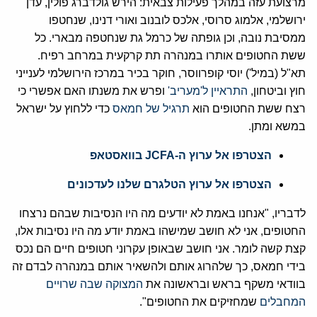
מרצועת עזה במהלך פעילות צבאית: הירש גולדברג פולין, עדן
ירושלמי, אלמוג סרוסי, אלכס לובנוב ואורי דנינו, שנחטפו
ממסיבת נובה, וכן גופתה של כרמל גת שנחטפה מבארי. כל
ששת החטופים אותרו במנהרה תת קרקעית במרחב רפיח.
תא"ל (במיל') יוסי קופרווסר, חוקר בכיר במרכז הירושלמי לענייני
חוץ וביטחון,
התראיין ל'מעריב'
ופרש את משנתו האם אפשרי כי
רצח ששת החטופים הוא
תרגיל של חמאס
כדי ללחוץ על ישראל
במשא ומתן.
הצטרפו אל ערוץ ה-JCFA בוואסטאפ
הצטרפו אל ערוץ הטלגרם שלנו לעדכונים
לדבריו, "אנחנו באמת לא יודעים מה היו הנסיבות שבהם נרצחו
החטופים, אני לא חושב שמישהו באמת יודע מה היו נסיבות אלו,
קצת קשה לומר. אני חושב שבאופן עקרוני חטופים חיים הם נכס
בידי חמאס, כך שלהרוג אותם ולהשאיר אותם במנהרה לבדם זה
בוודאי משקף בראש ובראשונה את
המצוקה שבה שרויים
המחבלים
שמחזיקים את החטופים".