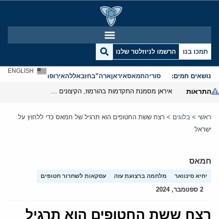
תמכו בנו
הרשמו לניוזלטר שלנו
ENGLISH
נושאים חמים:
סוריה
חמאס
איראן
ארה”ב
חזבאללה
אירופה
אנטישמיות
התראות
איראן מסמנת התקדמות בהורמוז, הקיצונים מנסים לבלום
ראשי
>
בלוגים
>
רצח ששת החטופים הוא תרגיל של חמאס כדי ללחוץ על
ישראל
חמאס
יחיא סינוואר
מלחמה ברצועת עזה
עסקאות לשחרור חטופים
2 ספטמבר, 2024
רצח ששת החטופים הוא תרגיל