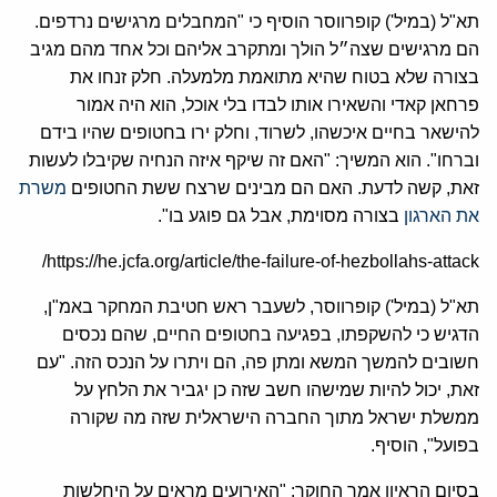
תא"ל (במיל') קופרווסר הוסיף כי "המחבלים מרגישים נרדפים.
הם מרגישים שצה״ל הולך ומתקרב אליהם וכל אחד מהם מגיב
בצורה שלא בטוח שהיא מתואמת מלמעלה. חלק זנחו את
פרחאן קאדי והשאירו אותו לבדו בלי אוכל, הוא היה אמור
להישאר בחיים איכשהו, לשרוד, וחלק ירו בחטופים שהיו בידם
וברחו". הוא המשיך: "האם זה שיקף איזה הנחיה שקיבלו לעשות
זאת, קשה לדעת. האם הם מבינים שרצח ששת החטופים
משרת
את הארגון
בצורה מסוימת, אבל גם פוגע בו".
https://he.jcfa.org/article/the-failure-of-hezbollahs-attack/
תא"ל (במיל') קופרווסר, לשעבר ראש חטיבת המחקר באמ"ן,
הדגיש כי להשקפתו, בפגיעה בחטופים החיים, שהם נכסים
חשובים להמשך המשא ומתן פה, הם ויתרו על הנכס הזה. "עם
זאת, יכול להיות שמישהו חשב שזה כן יגביר את הלחץ על
ממשלת ישראל מתוך החברה הישראלית שזה מה שקורה
בפועל", הוסיף.
בסיום הראיון אמר החוקר: "האירועים מראים על היחלשות