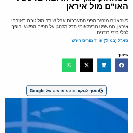
האו"ם מול איראן
כשהאו"ם מזהיר מפני התערבות אבל שותק מול טבח באזרחי
איראן, המשפט הבינלאומי חדל מלהגן על חפים מפשע והופך
לכלי בידי רודנים
סא"ל (במיל') עו"ד מוריס הירש
שיתוף
הוסף למקורות המועדפים של Google