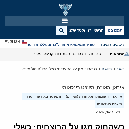
תמכו בנו
הרשמו לניוזלטר שלנו
ENGLISH
נושאים חמים:
סוריה
חמאס
איראן
ארה”ב
חזבאללה
אירופה
אנטישמיות
התראות
כיצד חקירות פורנזיות בתחום הקריפטו מסוגלות לפרק את המערך הפיננסי של משמרות המהפכה
ראשי
>
בלוגים
>
כשהחוק מגן על הרוצחים: כשלי האו"ם מול איראן
איראן
,
האו"ם
,
משפט בינלאומי
איראן
האומות המאוחדות (האו״ם)
המשטר באיראן
טרור
משפט בינלאומי
29 ינואר, 2026
כשהחוק מגן על הרוצחים: כשלי