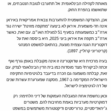
מאותת לקהילה הבינלאומית: אל תתערבו לטובת הנטבחים, או
שתואשמו בהפרת החוק.
אכן, ההצדקה המשפטית להתערבות צבאית אמריקאית באיראן
אינה חד-משמעית. איראן לא ביצעה “מתקפה מזוינת” ישירה נגד
ארה״ב כמשמעותה בסעיף 51 למגילת האו״ם. עם זאת, כאשר
ארה״ב תקפה את איראן ביוני 2025, היא ביססה זאת על
דוקטרינת הגנה עצמית מונעת, בהתאם למשפט המנהגי
(קריטריוני קרוליין, 1897).
בעיה מרכזית היא שדוקטרינה זו אינה מקובלת באופן גורף ואף
זכתה לביקורת² מצד מוסדות כמו בית הדין הבינלאומי לצדק. עם
זאת, קבלתה משמעה גם הכרה בדיעבד בלגיטימיות התקיפה
הישראלית המקדימה ב-1967, מסקנה שמערערת עשרות שנים
של דה לגיטימציה לישראל.
וכאן נחשפת אחת המגבלות העמוקות של דיני הלחימה: רק
דמוקרטיות מערביות באמת מחויבות להם. משטרים
ג׳יהאדיסטיים, טרוריסטים ודיקטטורות משתמשים במשפט