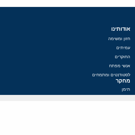
אודותינו
חזון ומשימה
עמיתים
החוקרים
אנשי מפתח
לסטודנטים ומתמחים
מחקר
תימן
תוניסיה
תהליך השלום
רוסיה
קנדה
קטאר