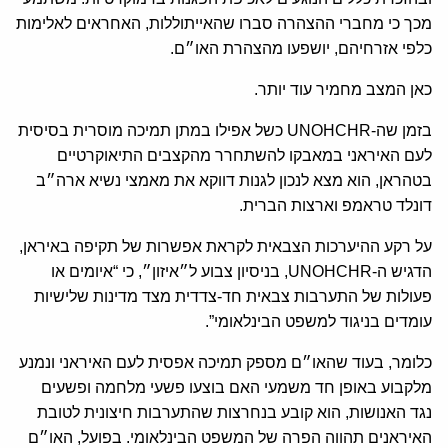
מכך כי מחברי ההצהרה סברו שהאייתוללות, האחראים לאלימות
כלפי אזרחיהם, יושפעו מהצהרת האו״ם.
כאן המצב מחמיר עוד יותר.
בזמן שה-UNOHCHR כשל אפילו במתן תמיכה מוסרית בסיסית
לעם האיראני במאבקו להשתחרר מהקצבים התיאוקרטיים
בטהראן, הוא מצא לנכון לגנות דווקא את מאמצי נשיא ארה״ב
דונלד טראמפ וארצות הברית.
על רקע ההיערכות הצבאית לקראת אפשרות של תקיפה באיראן,
הדגיש ה-UNOHCHR, בניסיון צבוע ל״איזון״, כי “איומים או
פעולות של התערבות צבאית חד-צדדית מצד מדינות שלישיות
עומדים בניגוד למשפט הבינלאומי”.
כלומר, בעוד שהאו״ם מספק תמיכה אפסית לעם האיראני ונמנע
מלקבוע באופן חד משמעי האם בוצעו פשעי מלחמה ופשעים
נגד האנושות, הוא קובע בנחרצות שהתערבות חיצונית לטובת
האיראנים תהווה הפרה של המשפט הבינלאומי. בפועל, האו״ם