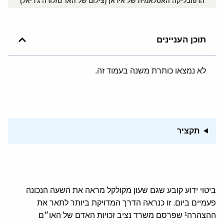
הרפובליקה האסלאמית של איראן (צילום של האו"ם/לורה ג'ריאל)
תוכן העניינים
לא נמצאו כותרת משנה בעמוד זה.
תקציר
ביטוי ידוע קובע שגם שעון מקולקל מראה את השעה הנכונה
פעמיים ביום. זו כנראה הדרך המדויקת ביותר לתאר את
ההצהרה¹ שפרסם משרד נציב זכויות האדם של האו״ם