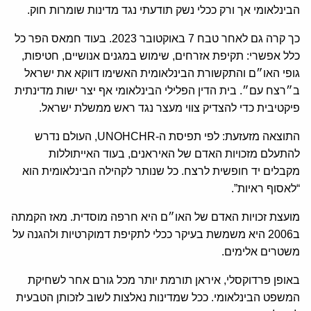
הבינלאומי אך ורק ככלי נשק תודעתי נגד מדינות שומרות חוק.
כך קרה גם לאחר טבח 7 באוקטובר 2023. בעוד חמאס הפר כל
כלל אפשרי: תקיפת אזרחים, שימוש במגנים אנושיים, חטיפות,
גופי האו״ם והתקשורת הבינלאומית האשימו דווקא את ישראל
ב״רצח עם״. בית הדין הפלילי הבינלאומי אף יצר ישות מדינתית
פיקטיבית כדי להצדיק צווי מעצר נגד ראש ממשלת ישראל.
התוצאה מזעזעת: לפי תפיסת ה-UNOHCHR, העולם נדרש
להתעלם מזכויות האדם של האיראנים, בעוד האייתוללות
מקבלים יד חופשית לרצח. כל שנותר לקהילה הבינלאומית הוא
“לאסוף ראיות”.
מועצת זכויות האדם של האו״ם היא חרפה מוסדית. מאז הקמתה
ב2006 היא משמשת בעיקר ככלי לתקיפת דמוקרטיות ולהגנה על
משטרים אלימים.
באופן פרדוקסלי, איראן תורמת יותר מכל גורם אחר לשחיקת
המשפט הבינלאומי. ככל שמדינות נאלצות לשוב לזכותן הטבעית