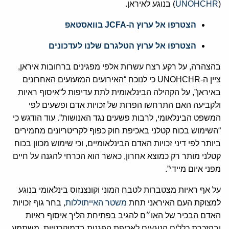
(
UNOHCHR
) בנוגע לאיראן.
הצטרפו אל ערוץ ה-JCFA בוואסטאפ
הצטרפו אל ערוץ הטלגרם שלנו לעדכונים
בהצהרה, על רקע רצח עשרות אלפי מפגינים ברחובות איראן,
ציין ה-UNOHCHR כי לנוכח “האירועים המזעזעים האחרונים
באיראן”, על הקהילה הבינלאומית לתת עדיפות ל“איסוף ראיות
ולקביעה האם התרחשו הפרות של זכויות אדם ופשעים לפי
המשפט הבינלאומי, לרבות פשעים נגד האנושות”. עוד הודגש כי
“השימוש בכוח קטלני באכיפת חוק כפוף לקריטריונים מחמירים
ביותר לפי דיני זכויות האדם הבינלאומיים, וכי שימוש מכוון בכוח
קטלני מותר רק כמוצא אחרון, כאשר הוא הכרחי להגנה על חיים
מפני איום מיידי”.
על אף ראיות מצטברות לטבח המוני וקונצנזוס בינלאומי בנוגע
למצוקת העם האיראני תחת
משטר האייתוללות
, בחר גוף זכויות
האדם הבכיר של האו״ם להגיב בפתיחת הליך איסוף ראיות
ובהזכרת כללים הנוגעים לאכיפת הפגנות בדמוקרטיות. משתמע