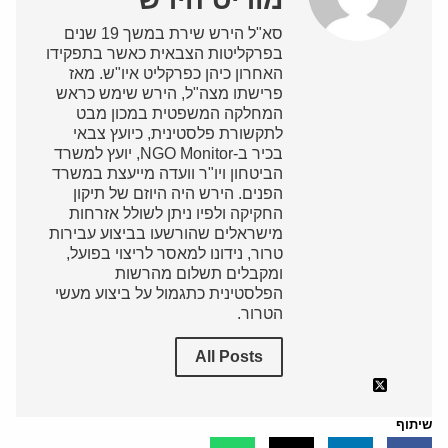
סא"ל הירש שירת במשך 19 שנים
בפרקליטות הצבאית כאשר בתפקידו
האחרון כיהן כפרקליט איו"ש. מאז
פרישתו מצה"ל, הירש שימש כראש
המחלקה המשפטית במכון מבט
לתקשורת פלסטינית, כיועץ צבאי
בכיר ב-NGO Monitor, יועץ למשרד
הביטחון ויו"ר וועדה מייעצת במשרד
הפנים. הירש היה היוזם של תיקון
החקיקה ולפיו ניתן לשולל אזרחות
מישראלים שהורשעו בביצוע עבירות
טרור, נידונו למאסר לריצוי בפועל,
ומקבלים תשלום מהרשות
הפלסטינית כתגמול על ביצוע מעשי
הטרור.
All Posts
שיתוף