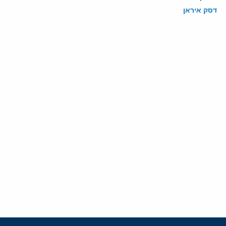
דסק איראן