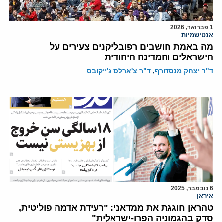
1 פברואר, 2026
אנטישמיות
מה באמת חושבים רפובליקנים צעירים על
הישראלים והמדינה היהודית
ד"ר יצחק מנסדורף
,
ד"ר צ'ארלס ג'ייקובס
6 נובמבר, 2025
איראן
טהראן חוגגת את ממדאני: "רעידת אדמה פוליטית,
סדק בהגמוניה הפרו-ישראלית"