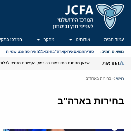
המרכז הירושלמי לענייני חוץ וביטחון
עמוד הבית
אודותינו
מחקר
המרכז בתקש
נושאים חמים:
סוריה
חמאס
איראן
ארה”ב
חזבאללה
אירופה
אנטישמיות
התראות
איראן מסמנת התקדמות בהורמוז, הקיצונים מנסים לבלום
ראשי
>
בחירות בארה"ב
בחירות בארה"ב