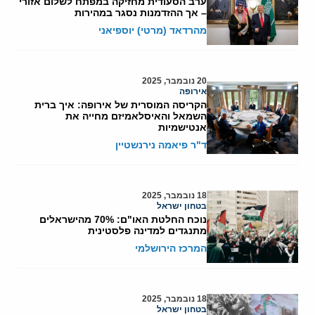
ערב הסעודית מחזיקה במפתח לשלום אזורי
– אך ההזדמנות נסגר במהירות
מהרדאד (מרטי) יוספיאני
20 נובמבר, 2025
אירופה
הקריסה המוסרית של אירופה: איך ברית
השמאל והאיסלאמיזם מחייה את
אנטישמיות
ד"ר פיאמה נירנשטיין
18 נובמבר, 2025
בטחון ישראל
נוכח החלטת האו"ם: 70% מהישראלים
מתנגדים למדינה פלסטינית
המרכז הירושלמי
18 נובמבר, 2025
בטחון ישראל