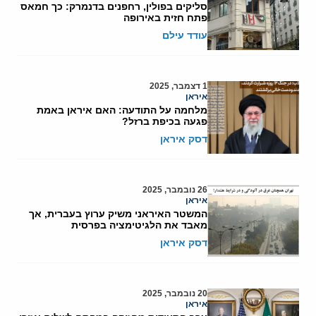
סליקים בפולין, רחפנים בדנמרק: כך חמאס
פתח חזית באירופה
עודד עילם
1 דצמבר, 2025
איראן
מלחמה על התודעה: האם איראן באמת
פגעה בכיפת ברזל?
דסק איראן
26 נובמבר, 2025
איראן
המשטר האיראני משיק ערוץ בעברית, אך
מאבד את הלגיטימציה בפרסית
דסק איראן
20 נובמבר, 2025
איראן