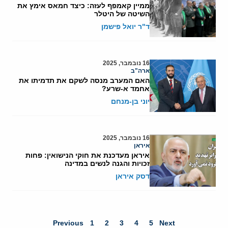
ממיין קאמפף לעזה: כיצד חמאס אימץ את
השיטה של היטלר
ד"ר יואל פישמן
16 נובמבר, 2025
ארה"ב
האם המערב מנסה לשקם את תדמיתו את
אחמד א-שרע?
יוני בן-מנחם
16 נובמבר, 2025
איראן
איראן מעדכנת את חוקי הנישואין: פחות
זכויות והגנה לנשים במדינה
דסק איראן
Previous
1
2
3
4
5
Next