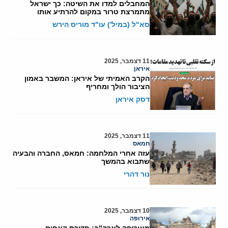
המחבלים למדו את השיטה: כך ישראל
מתמרצת טרור במקום להרתיע אותו
סא"ל (במיל') עו"ד מוריס הירש
11 דצמבר, 2025
איראן
הקרב האמיתי של איראן: המשבר באמון
הציבור הולך ומחריף
דסק איראן
11 דצמבר, 2025
חמאס
עזה אחרי המלחמה: חמאס, החברה והבעיה
שתבוא בהמשך
נור דהרי
10 דצמבר, 2025
אירופה
מאירופה לארה"ב: חדירת האחים