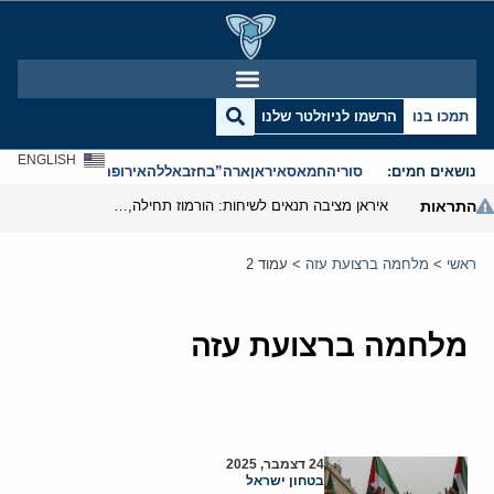
תמכו בנו
הרשמו לניוזלטר שלנו
ENGLISH
נושאים חמים:
סוריה
חמאס
איראן
ארה”ב
חזבאללה
אירופה
אנטישמיות
התראות
איראן מציבה תנאים לשיחות: הורמוז תחילה, הגרעין רק בהמשך
ראשי
>
מלחמה ברצועת עזה
>
עמוד 2
מלחמה ברצועת עזה
24 דצמבר, 2025
בטחון ישראל