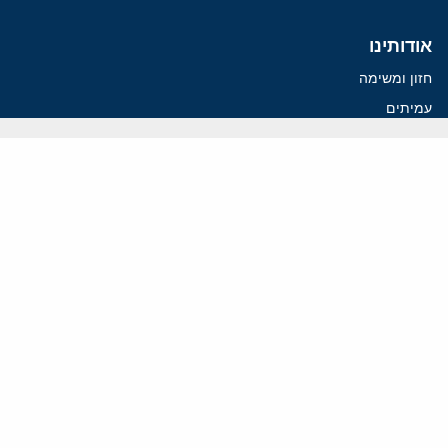
אודותינו
חזון ומשימה
עמיתים
החוקרים
אנשי מפתח
לסטודנטים ומתמחים
מחקר
תימן
תוניסיה
תהליך השלום
רוסיה
קנדה
קטאר
פלסטינים
ערבי ישראל