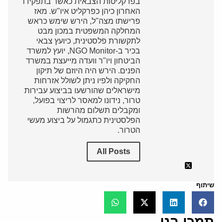
בפרקליטות הצבאית כאשר בתפקידו
האחרון כיהן כפרקליט איו"ש. מאז
פרישתו מצה"ל, הירש שימש כראש
המחלקה המשפטית במכון מבט
לתקשורת פלסטינית, כיועץ צבאי
בכיר ב-NGO Monitor, יועץ למשרד
הביטחון ויו"ר וועדה מייעצת במשרד
הפנים. הירש היה היוזם של תיקון
החקיקה ולפיו ניתן לשולל אזרחות
מישראלים שהורשעו בביצוע עבירות
טרור, נידונו למאסר לריצוי בפועל,
ומקבלים תשלום מהרשות
הפלסטינית כתגמול על ביצוע מעשי
הטרור.
All Posts
שיתוף
תמכו בנו