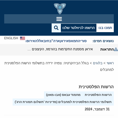
תמכו בנו
הרשמו לניוזלטר שלנו
ENGLISH
נושאים חמים:
סוריה
חמאס
איראן
ארה”ב
חזבאללה
אירופה
אנטישמיות
התראות
איראן מסמנת התקדמות בהורמוז, הקיצונים מנסים לבלום
ראשי
>
בלוגים
>
בגלל הבירוקרטיה: צפויה ירידה בתשלומי הרשות הפלסטינית
למחבלים
הרשות הפלסטינית
הרשות הפלסטינית
מחמוד עבאס (אבו-מאזן)
תשלומי הרשות הפלסטינית למחבלים (מדיניות 'תשלום תמורת הרג')
31 דצמבר, 2024