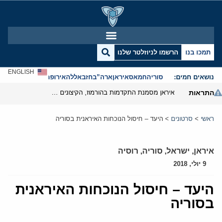
תמכו בנו
הרשמו לניוזלטר שלנו
ENGLISH
נושאים חמים:
סוריה
חמאס
איראן
ארה”ב
חזבאללה
אירופה
אנטישמיות
התראות
איראן מסמנת התקדמות בהורמוז, הקיצונים מנסים לבלום
ראשי
>
סרטונים
>
היעד – חיסול הנוכחות האיראנית בסוריה
איראן
,
ישראל
,
סוריה
,
רוסיה
9 יולי, 2018
היעד – חיסול הנוכחות האיראנית
בסוריה