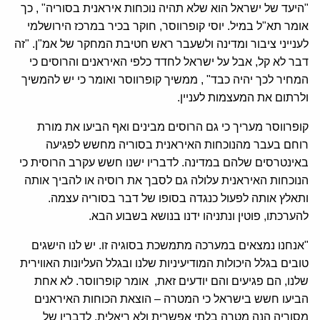
"היעד של ישראל הוא שלא תהיה נוכחות איראנית בסוריה" , כך
אומר תא"ל במיל. יוסי קופרווסר, חוקר בכיר במרכז הירושלמי
לענייני ציבור ומדינה ולשעבר ראש חטיבת המחקר של אמ"ן. "זה
דבר לא קל, אבל על ישראל לחדד כלפי האיראנים והרוסים כי
המחיר לכך יהיה כבד" , ממשיך קופרווסר ואומר כי יש להמשיך
ולרתום את המעצמות לעניין.
קופרווסר מעריך כי גם הרוסים מבינים ואף הביעו את מורת
רוחם בעבר מהנוכחות האיראנית בסוריה מחשש לפגיעה
באינטרסים שלהם במדינה. לדבריו ישנו חשש עקרב הרוסית כי
הנוכחות האיראנית עלולה גם לסבך את רוסיה או להביך אותה
ותאלץ אותה לפעול כנגדה בסופו של דבר בסוריה עצמה.
להערכתו, פוטין ונתניהו ידנו בנושא בשבוע הבא.
"אנחנו נמצאים במערכה מתמשכת בסוגיה זו. יש לנו הישגים
טובים בגלל היכולות המודיעיניות שלנו ובגלל העליונות האווירית
שלנו, הם פגיעים והם יודעים זאת, אומר קופרווסר. לא אחת
הביעו חשש בישראל כי המטרה – הוצאת הכוחות האיראנים
מסוריה הנה מטרה בלתי אפשרית ולא ריאלית. לדבריו של