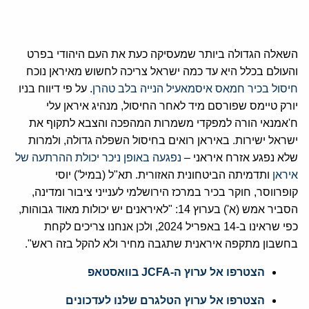
השאלה הגדולה ביותר שמעסיקה כעת את העם היהודי בפרט
והעולם בכלל היא עד כמה ישראל צריכה לחשוש מאיראן נוכח
חיסול בכיר חמאס איסמאעיל הנייה בלב טהרן
. על פי דיווח בניו
יורק טיימס שפורסם מיד לאחר החיסול, מנהיג איראן עלי
ח'אמנאי הורה למפקדי משמרות המהפכה והצבא לתקוף את
ישראל ישירות. באיראן רואים בחיסול השפלה גדולה, ולמרות
שלא נפגע אזרח איראני –
נפגעה באופן ניכר יכולת ההרתעה של
איראן
ותדמיתה הביטחונית האזורית. תא"ל (במיל') יוסי
קופרווסר, חוקר בכיר במרכז הירושלמי לענייני ציבור ומדינה,
הסביר אמש (א') בערוץ 14: "לאיראנים יש יכולות מאוד גבוהות,
כפי שראינו ב-14 באפריל 2024, ולכן אנחנו צריכים לקחת
בחשבון מתקפה איראנית שתגבה מחיר ולא להקל בזה ראש".
הצטרפו אל ערוץ ה-JCFA בוואסטאפ
הצטרפו אל ערוץ הטלגרם שלנו לעדכונים