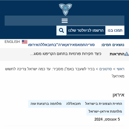
תמכו בנו
הרשמו לניוזלטר שלנו
ENGLISH
נושאים חמים:
סוריה
חמאס
איראן
ארה”ב
חזבאללה
אירופה
אנטישמיות
התראות
כיצד חקירות פורנזיות בתחום הקריפטו מסוגלות לפרק את המערך הפיננסי של משמרות המהפכה
ראשי
>
סרטונים
>
בכיר לשעבר באמ"ן מסביר: עד כמה ישראל צריכה לחשוש
מאיראן?
איראן
החזית הצפונית בישראל
חזבאללה
מלחמה ברצועת עזה
מלחמת איראן-ישראל
5 אוגוסט, 2024