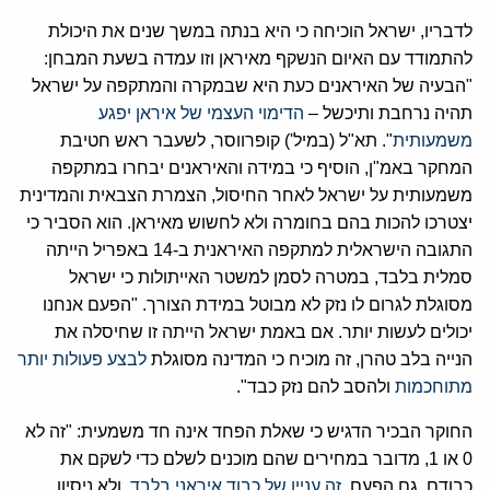
לדבריו, ישראל הוכיחה כי היא בנתה במשך שנים את היכולת
להתמודד עם האיום הנשקף מאיראן וזו עמדה בשעת המבחן:
"הבעיה של האיראנים כעת היא שבמקרה והמתקפה על ישראל
תהיה נרחבת ותיכשל –
הדימוי העצמי של איראן יפגע
משמעותית
". תא"ל (במיל') קופרווסר, לשעבר ראש חטיבת
המחקר באמ"ן, הוסיף כי במידה והאיראנים יבחרו במתקפה
משמעותית על ישראל לאחר החיסול, הצמרת הצבאית והמדינית
יצטרכו להכות בהם בחומרה ולא לחשוש מאיראן. הוא הסביר כי
התגובה הישראלית למתקפה האיראנית ב-14 באפריל הייתה
סמלית בלבד, במטרה לסמן למשטר האייתולות כי ישראל
מסוגלת לגרום לו נזק לא מבוטל במידת הצורך. "הפעם אנחנו
יכולים לעשות יותר. אם באמת ישראל הייתה זו שחיסלה את
הנייה בלב טהרן, זה מוכיח כי המדינה מסוגלת
לבצע פעולות יותר
מתוחכמות
ולהסב להם נזק כבד".
החוקר הבכיר הדגיש כי שאלת הפחד אינה חד משמעית: "זה לא
0 או 1, מדובר במחירים שהם מוכנים לשלם כדי לשקם את
כבודם. גם הפעם,
זה עניין של כבוד איראני בלבד
, ולא ניסיון