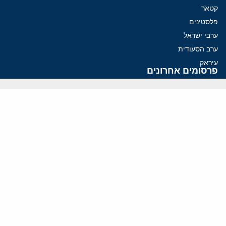
קטאר
פלסטינים
ערבי ישראל
ערב הסעודית
עיראק
פרסומים אחרונים
כיצד חקירות פורנזיות בתחום הקריפטו מסוגלות לפרק את המערך
הפיננסי של משמרות המהפכה
איראן נערכת להכרעה בהורמוז עם מינוי חדש בצמרת הביטחונית
פזשכיאן רוצה הסדרה, השמרנים באיראן רוצים מנוף לחץ בהורמוז
האיום האיראני על מצר הורמוז: כך עלול עימות הסנקציות להצית משבר
אנרגיה עולמי
איראן מסמנת התקדמות בהורמוז, הקיצונים מנסים לבלום
ווידאו
YouTube
ארכיון שמע
הרצאות