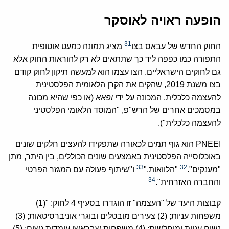
הופעה ראויה לאוסקר
31
החוק החדש של עבאס בצו
מציג תמונה כמעט אוטופית
התפורה כמו כפפה ליד כך שתתאים לא רק להוראות החוק אלא
גם לחוקים הישראליים. הצו עצמו הוא למעשה תיקון לחוק קודם
בצו משנת 2019, שהקים את הקרן הלאומית הפלסטינית
להעצמה כלכלית, המכונה על ידי
ופאא
(או כפי שהיא מכונה
במסמכים אחרים של הרש"פ, "המוסד הלאומי הפלסטיני
להעצמה כלכלית").
PNEEI הוא גוף תמים לכאורה שתפקידו להעצים חלקים שונים
באוכלוסייה הפלסטינית באמצעים שונים הכוללים, בין היתר, מתן
33
32
"מענקים".
"הלוואות,"
ו"שיתוף פעולה עם המגזר הפרטי
34
והחברה האזרחית".
קבוצות היעד של "העצמה" זו הוגדרו בסעיף 4 לחוק: "(1)
משפחות עניות; (2) צעירים מובטלים ובוגרי אוניברסיטאות; (3)
נשים עניות ומוחלשות; (4) משפחות שבראשן עומדות נשים; (5)