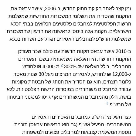
זמן קצר לאחר חקיקת החוק החדש, ב-2006, אישר עבאס את
התקנות שהסדירו את תשלומי המשכורות החודשיות שמשלמת
הרשות הפלסטינית למחבלים פלסטינים הכלואים בבתי הכלא
הישראליים. תקנות אלה ביססו לראשונה את הרעיון שהמשכורת
שמשלמת הרש"פ למחבלים האסירים תגדל עם השהות בכלא.
ב-2010 אישר עבאס תקנות חדשות עם סולם שכר מעודכן.
התקנות החדשות היוו העלאה משמעותית בשכר האסירים
2
המחבלים, כולל העלאה של 300%.
מ-4,000 ₪ לחודש
ל-12,000 ₪ לחודש, לאסירים המרצים מעל 30 שנות מאסר,
כלומר רוצחים. הוא גם הסדיר את הנוהג של הבטחת מקומות
עבודה למחבלים משוחררים במוסדות הרשות הפלסטינית. ללא
בושה, חלק מהמחבלים המשוחררים אף גויסו למנגנוני הביטחון
3
של הרש"פ.
לצד תשלומי הרש"פ למחבלים האסירים והאסירים
המשוחררים, מפעיל אש"ף (גם הוא בראשות עבאס) תוכנית
נוספת המשלמת קצבאות למחבלים פצועים ולמשפחות