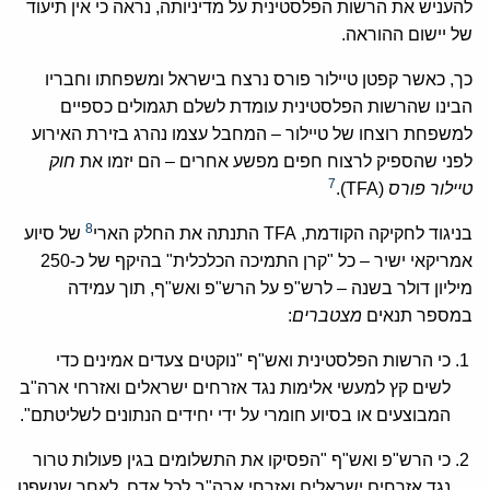
להעניש את הרשות הפלסטינית על מדיניותה, נראה כי אין תיעוד
של יישום ההוראה.
כך, כאשר קפטן טיילור פורס נרצח בישראל ומשפחתו וחבריו
הבינו שהרשות הפלסטינית עומדת לשלם תגמולים כספיים
למשפחת רוצחו של טיילור – המחבל עצמו נהרג בזירת האירוע
לפני שהספיק לרצוח חפים מפשע אחרים – הם יזמו את
חוק
7
טיילור פורס
(TFA).
8
בניגוד לחקיקה הקודמת, TFA התנתה את החלק הארי
של סיוע
אמריקאי ישיר – כל "קרן התמיכה הכלכלית" בהיקף של כ-250
מיליון דולר בשנה – לרש"פ על הרש"פ ואש"ף, תוך עמידה
במספר תנאים
מצטברים
:
כי הרשות הפלסטינית ואש"ף "נוקטים צעדים אמינים כדי
לשים קץ למעשי אלימות נגד אזרחים ישראלים ואזרחי ארה"ב
המבוצעים או בסיוע חומרי על ידי יחידים הנתונים לשליטתם".
כי הרש"פ ואש"ף "הפסיקו את התשלומים בגין פעולות טרור
נגד אזרחים ישראלים ואזרחי ארה"ב לכל אדם, לאחר שנשפט