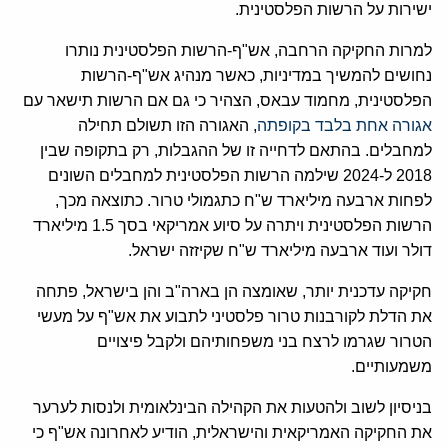
ישירות על הרשות הפלסטינית.
למרות החקיקה הרחבה, אש"ף-הרשות הפלסטינית נותרו
נחושים להמשיך במדיניות, כאשר מנהיג אש"ף-הרשות
הפלסטינית, מחמוד עבאס, הצהיר כי גם אם הרשות תישאר עם
אגורה אחת בלבד בקופתה
, האגורה הזו תשולם תחילה
למחבלים. בהתאם לדחייה זו של ההגבלות, רק בתקופה שבין
2018 ל-2024 שילמה הרשות הפלסטינית למחבלים השונים
לפחות ארבעה מיליארד ש"ח כתגמולי טרור. כתוצאה מכך,
הרשות הפלסטינית ויתרה על סיוע אמריקאי בסך 1.5 מיליארד
דולר ועוד ארבעה מיליארד ש"ח שקיזזה ישראל.
חקיקה עדכנית יותר, שאומצה הן בארה"ב והן בישראל, פתחה
את הדלת לקורבנות טרור פלסטיני לתבוע את אש"ף על מעשי
הטרור שגרמו לרצח בני משפחותיהם ולקבל פיצויים
משמעותיים.
בניסיון לשוב ולהטעות את הקהילה הבינלאומית ולנסות לערער
את החקיקה האמריקאית והישראלית, הודיע לאחרונה אש"ף כי