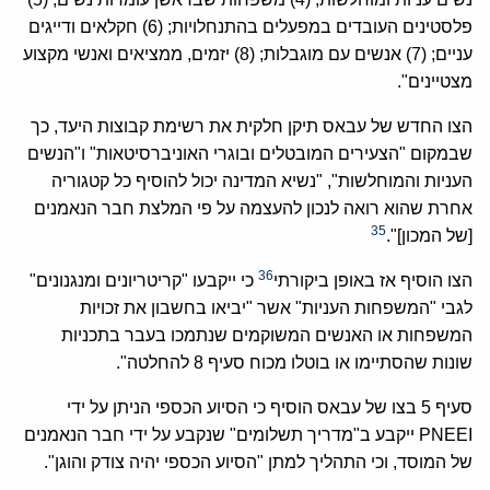
פלסטינים העובדים במפעלים בהתנחלויות; (6) חקלאים ודייגים
עניים; (7) אנשים עם מוגבלות; (8) יזמים, ממציאים ואנשי מקצוע
מצטיינים".
הצו החדש של עבאס תיקן חלקית את רשימת קבוצות היעד, כך
שבמקום "הצעירים המובטלים ובוגרי האוניברסיטאות" ו"הנשים
העניות והמוחלשות", "נשיא המדינה יכול להוסיף כל קטגוריה
אחרת שהוא רואה לנכון להעצמה על פי המלצת חבר הנאמנים
35
[של המכון]".
36
הצו הוסיף אז באופן ביקורתי
כי ייקבעו "קריטריונים ומנגנונים"
לגבי "המשפחות העניות" אשר "יביאו בחשבון את זכויות
המשפחות או האנשים המשוקמים שנתמכו בעבר בתכניות
שונות שהסתיימו או בוטלו מכוח סעיף 8 להחלטה".
סעיף 5 בצו של עבאס הוסיף כי הסיוע הכספי הניתן על ידי
PNEEI ייקבע ב"מדריך תשלומים" שנקבע על ידי חבר הנאמנים
של המוסד, וכי התהליך למתן "הסיוע הכספי יהיה צודק והוגן".