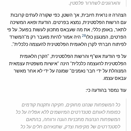
והארגונים לשחרור פלסטין.
הצהרה זו נראית חיובית, אך השטן, כפי שקורה לעתים קרובות
עם הרשות הפלסטינית, נמצא בפרטים. הודעת
ופאא
המשיכה
לתאר, באופן כללי, את מה שעבאס מתכוון לעשות בפועל. על פי
28
הפרטים, המנגנון כולו
היה אמור להיות מועבר רק מ"המשרד
לפיתוח חברתי לקרן הלאומית הפלסטינית להעצמה כלכלית".
על פי הודעת אש"ף והרשות הפלסטינית, "הקרן הלאומית
הפלסטינית להעצמה כלכלית" הינה "אישיות משפטית עצמאית
המנוהלת על ידי חבר נאמנים" שמונה על ידי לא אחר מאשר
עבאס עצמו.
עוד נמסר בהודעה כי:
כל המשפחות שנהנו מחוקים, חקיקה ותקנות קודמים
כפופות לאותם סטנדרטים המיושמים ללא אפליה על כל
המשפחות הנהנות מתכניות הגנה ורווחה, בהתאם
לסטנדרטים של מקיפות וצדק, שתנאיהם חלים על כל