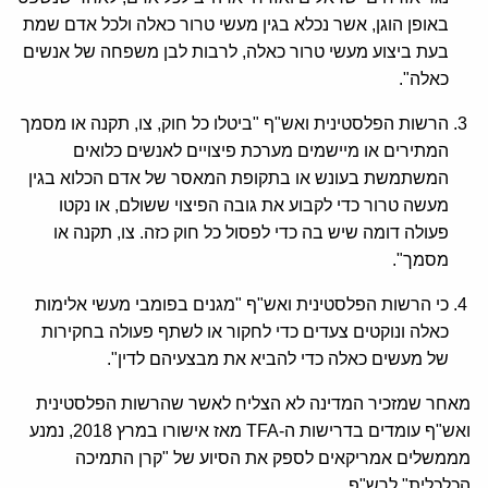
באופן הוגן, אשר נכלא בגין מעשי טרור כאלה ולכל אדם שמת
בעת ביצוע מעשי טרור כאלה, לרבות לבן משפחה של אנשים
כאלה".
הרשות הפלסטינית ואש"ף "ביטלו כל חוק, צו, תקנה או מסמך
המתירים או מיישמים מערכת פיצויים לאנשים כלואים
המשתמשת בעונש או בתקופת המאסר של אדם הכלוא בגין
מעשה טרור כדי לקבוע את גובה הפיצוי ששולם, או נקטו
פעולה דומה שיש בה כדי לפסול כל חוק כזה. צו, תקנה או
מסמך".
כי הרשות הפלסטינית ואש"ף "מגנים בפומבי מעשי אלימות
כאלה ונוקטים צעדים כדי לחקור או לשתף פעולה בחקירות
של מעשים כאלה כדי להביא את מבצעיהם לדין".
מאחר שמזכיר המדינה לא הצליח לאשר שהרשות הפלסטינית
ואש"ף עומדים בדרישות ה-TFA מאז אישורו במרץ 2018, נמנע
מממשלים אמריקאים לספק את הסיוע של "קרן התמיכה
הכלכלית" לרש"פ.