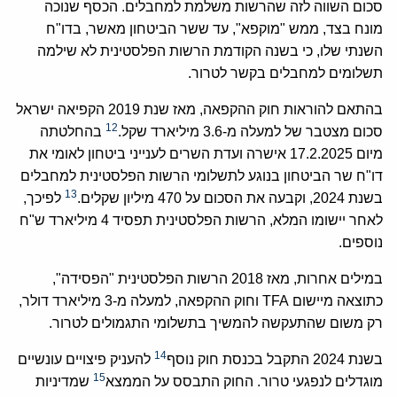
סכום השווה לזה שהרשות משלמת למחבלים. הכסף שנוכה
מונח בצד, ממש "מוקפא", עד ששר הביטחון מאשר, בדו"ח
השנתי שלו, כי בשנה הקודמת הרשות הפלסטינית לא שילמה
תשלומים למחבלים בקשר לטרור.
בהתאם להוראות חוק ההקפאה, מאז שנת 2019 הקפיאה ישראל
12
סכום מצטבר של למעלה מ-3.6 מיליארד שקל.
בהחלטתה
מיום 17.2.2025 אישרה ועדת השרים לענייני ביטחון לאומי את
דו"ח שר הביטחון בנוגע לתשלומי הרשות הפלסטינית למחבלים
13
בשנת 2024, וקבעה את הסכום על 470 מיליון שקלים.
לפיכך,
לאחר יישומו המלא, הרשות הפלסטינית תפסיד 4 מיליארד ש"ח
נוספים.
במילים אחרות, מאז 2018 הרשות הפלסטינית "הפסידה",
כתוצאה מיישום TFA וחוק ההקפאה, למעלה מ-3 מיליארד דולר,
רק משום שהתעקשה להמשיך בתשלומי התגמולים לטרור.
14
בשנת 2024 התקבל בכנסת חוק נוסף
להעניק פיצויים עונשיים
15
מוגדלים לנפגעי טרור. החוק התבסס על הממצא
שמדיניות