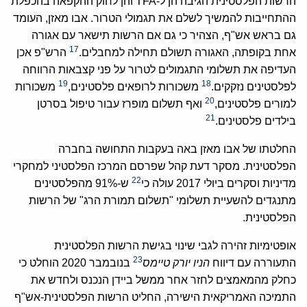
הרשות הפלסטינית הגיבה הן ל-TFA והן לחוק ההקפאה בהכפלת
ההתחייבות להמשיך לשלם את תגמולי הטרור. אבו מאזן, העומד
גם בראש אש"ף, הצהיר כי גם אם הרשות תישאר עם אגורה
17
אחת בקופתה, האגורה תשולם תחילה למחבלים.
הרש"פ אכן
העדיפה את תשלומי התגמולים לטרור על פני קצבאות הרווחה
19
18
לפלסטינים נזקקים.
משכורות לרופאים פלסטינים,
משכורות
20
למורים פלסטינים,
ואף תשלום מופרז עבור טיפול בסרטן
21
בילדים פלסטינים.
החלטתו של אבו מאזן באה בעקבות התחושה בחברה
הפלסטינית. מסקר דעת קהל שפרסם המרכז הפלסטיני למחקרי
22
מדיניות וסקרים ביולי 2017 עולה כי
ש-91% מהפלסטינים
מתנגדים להשעיית תשלומי "תשלום תמורת הרג" של הרשות
הפלסטינית.
אופטימיות זהירה לגבי שינוי בגישת הרשות הפלסטינית
23
התעוררה עם דיווח
הניו יורק טיימס
בנובמבר 2020 הוחלט כי
כחלק מהמאמצים לחזר אחר ממשל ביידן הנכנס ולחדש את
התמיכה האמריקאית הישירה, החליט הרשות הפלסטינית-אש"ף