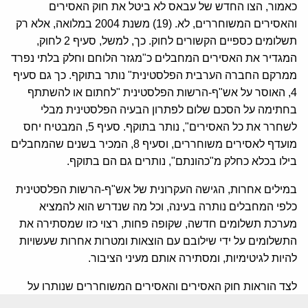
כאמור, הצו החדש של עבאס לא ביטל את חוק האסירים
והאסירים המשוחררים, לא. (19) משנת 2004 במלואה, אלא רק
תשלומים כספיים הקשורים לחוק. כך, למשל, סעיף 2 לחוק,
המגדיר את האסירים המחבלים כ"מגזר הלוחם וחלק בלתי נפרד
ממרקם החברה הערבית הפלסטינית" נותר בתוקף. כך גם סעיף
4, האוסר על אש"ף-הרשות הפלסטינית "לחתום או להשתתף
בחתימה על הסכם שלום לפתרון הבעיה הפלסטינית מבלי
לשחרר את כל האסירים", נותר בתוקף. סעיף 5, המבטיח יחס
מועדף לאסירים משוחררים, וסעיף 8, המכיר בשנים שהמחבלים
בילו בכלא כחלק מ"כהונתם", נותרים גם הם בתוקף.
במילים אחרות, הגישה העקרונית של אש"ף-הרשות הפלסטינית
כלפי המחבלים נותרה בעינה, וכל מה שנדרש הוא להמציא
מערכת תשלומים חדשה, שקופה פחות, רצוי כזו שמסתירה את
התשלומים על ידי שילובם עם הוצאות ומטרות אחרות שעשויות
להיות לגיטימיות, ומסתירה אותם מעיני הציבור.
לצד הוראות חוק האסירים והאסירים המשוחררים שנותרו על
כנן, הצו גם לא סיפק את הדרישות הנוספות של TFA, כגון