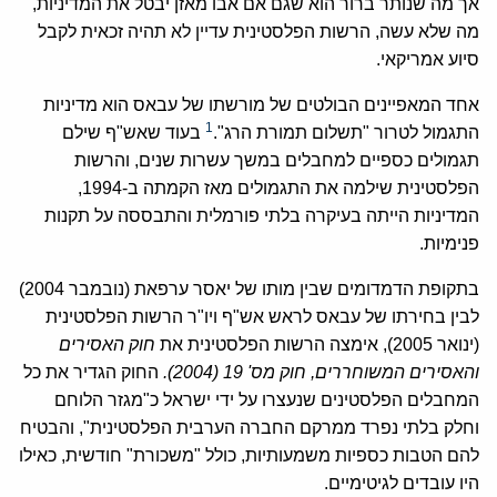
אך מה שנותר ברור הוא שגם אם אבו מאזן יבטל את המדיניות,
מה שלא עשה, הרשות הפלסטינית עדיין לא תהיה זכאית לקבל
סיוע אמריקאי.
אחד המאפיינים הבולטים של מורשתו של עבאס הוא מדיניות
1
התגמול לטרור "תשלום תמורת הרג".
בעוד שאש"ף שילם
תגמולים כספיים למחבלים במשך עשרות שנים, והרשות
הפלסטינית שילמה את התגמולים מאז הקמתה ב-1994,
המדיניות הייתה בעיקרה בלתי פורמלית והתבססה על תקנות
פנימיות.
בתקופת הדמדומים שבין מותו של יאסר ערפאת (נובמבר 2004)
לבין בחירתו של עבאס לראש אש"ף ויו"ר הרשות הפלסטינית
(ינואר 2005), אימצה הרשות הפלסטינית את
חוק האסירים
והאסירים המשוחררים, חוק מס' 19 (2004).
החוק הגדיר את כל
המחבלים הפלסטינים שנעצרו על ידי ישראל כ"מגזר הלוחם
וחלק בלתי נפרד ממרקם החברה הערבית הפלסטינית", והבטיח
להם הטבות כספיות משמעותיות, כולל "משכורת" חודשית, כאילו
היו עובדים לגיטימיים.