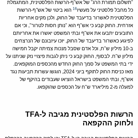
"תשלום תמורת הרג" של אש"ף-הרשות הפלסטינית, המתגמלת
16
כל מחבל פלסטיני על מעשיו
הוא ביטוי של אש
"
ף-הרשות
הפלסטינית לאשרור בדיעבד של החוק, ולכן מקים אחריות
אזרחית. החוק קבע כי אש"ף הוא "נותן חסות לטרור", וכי אם
התובעים יתבעו את אש"ף ובתי המשפט יאשרו את אחריותם
לפיגוע כאשרור בדיעבד של החוק, יזכו עיזבונם של הנרצחים
ב-10 מיליון ש"ח, וכל אדם שסבל מנכות צמיתה יקבל חמישה
מיליון ש"ח. לבסוף, החוק קבע כי ניתן לגבות פיצויי נזק שניתנו על
ידי בתי המשפט על סמך החוק החדש מהכספים המוקפאים.
מאז כניסת החוק לתוקף ביוני 2024, הוגשו עשרות תביעות נגד
אש"ף, ובתי המשפט בישראל הוציאו שעבודים בהיקף של
למעלה מ-2 מיליארד ש"ח על הכספים שהוקפאו.
הרשות הפלסטינית מגיבה ל-TFA
ולחוק ההקפאה