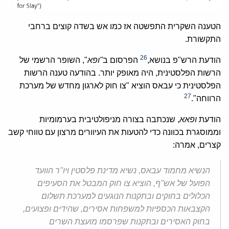
הטענה השקרית התפשטה אז כמו אש בשדה קוצים ברחבי
התקשורת.
26
הודעת הרש"פ בנושא,
הפרסום ב
"ופא
", השופר הרשמי של
הרשות הפלסטינית, היה מאופק יותר. בהודעה טענה הרשות
הפלסטינית כי עבאס הוציא "צו חוק לארגון מחדש של מערכת
27
הרווחה".
הודעת
ופאא
, שנכתבה בצורה מניפולטיבית בערמומיות
וממוסגרת בכוונה כדי להטעות את העיוורים מרצון עם טווחי קשב
קצרים, אמרה:
הנשיא מחמוד עבאס, נשיא מדינת פלסטין ויו"ר הוועד
הפועל של אש"ף, הוציא צו חוק המבטל את הסעיפים
הכלולים בחוקים ובתקנות הנוגעים למערכת תשלום
הקצבאות הכספיות למשפחות אסירים, שהידים ופצועים,
בחוק האסירים ובתקנות שפרסמו מועצת השרים