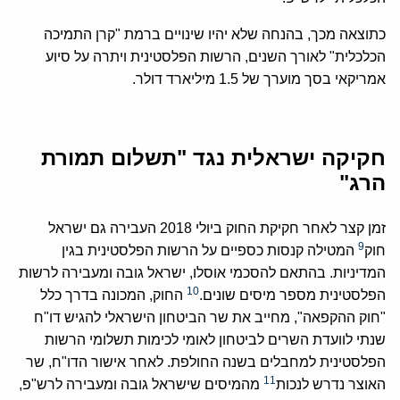
כתוצאה מכך, בהנחה שלא יהיו שינויים ברמת "קרן התמיכה
הכלכלית" לאורך השנים, הרשות הפלסטינית ויתרה על סיוע
אמריקאי בסך מוערך של 1.5 מיליארד דולר.
חקיקה ישראלית נגד "תשלום תמורת
הרג"
זמן קצר לאחר חקיקת החוק ביולי 2018 העבירה גם ישראל
9
חוק
המטילה קנסות כספיים על הרשות הפלסטינית בגין
המדיניות. בהתאם להסכמי אוסלו, ישראל גובה ומעבירה לרשות
10
הפלסטינית מספר מיסים שונים.
החוק, המכונה בדרך כלל
"חוק ההקפאה", מחייב את שר הביטחון הישראלי להגיש דו"ח
שנתי לוועדת השרים לביטחון לאומי לכימות תשלומי הרשות
הפלסטינית למחבלים בשנה החולפת. לאחר אישור הדו"ח, שר
11
האוצר נדרש לנכות
מהמיסים שישראל גובה ומעבירה לרש"פ,