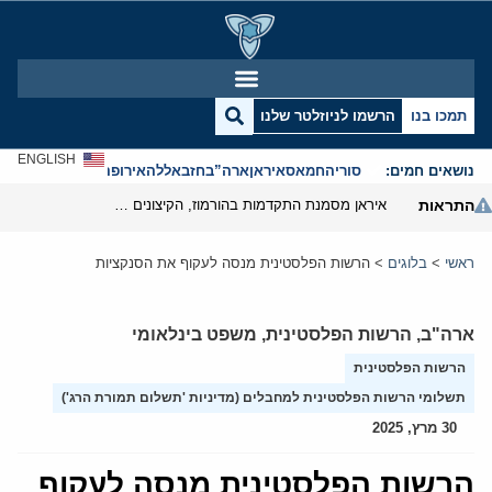
תמכו בנו
הרשמו לניוזלטר שלנו
ENGLISH
נושאים חמים:
סוריה
חמאס
איראן
ארה”ב
חזבאללה
אירופה
אנטישמיות
התראות
איראן מסמנת התקדמות בהורמוז, הקיצונים מנסים לבלום
ראשי
>
בלוגים
>
הרשות הפלסטינית מנסה לעקוף את הסנקציות
ארה"ב
,
הרשות הפלסטינית
,
משפט בינלאומי
הרשות הפלסטינית
תשלומי הרשות הפלסטינית למחבלים (מדיניות 'תשלום תמורת הרג')
30 מרץ, 2025
הרשות הפלסטינית מנסה לעקוף