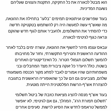
הוא מבטל לכאורה את כל החקיקה, התקנות והצווים שעליהם
נשענת המדיניות.
בעוד שפרשנים ועיתונאים תמימים "בלעו" בתחילה את ההונאה,
מה שאש"ף עשה למעשה היה רק להשתמש בטקטיקה חדשה
כדי להסתיר את התשלומים, ולהעביר אותם לגוף חדש שהוקם
ונראה כגוף לגיטימי לכאורה.
עבאס עצמו מיהר לחשוף את ההונאה, עשרה ימים בלבד לאחר
ההודעה הראשונית והטירוף התקשורתי, וחזר על מחויבותו
להמשך תשלום תגמולי הטרור. כל האינדיקטורים האחרים
בשטח, כולל היעדר כל זעקה ציבורית מצד המחבלים ובני
משפחותיהם שהיו אמורים לאבד לפתע מקור הכנסה משמעותי
שלהם, מצביעים גם הם על כך שהאופוריה הראשונית בתגובה
להצהרת אש"ף-הרשות הפלסטינית הייתה מוטעית.
בעוד אש"ף מנסה להציג מציאות כוזבת של ביטול תשלומי
"תשלום תמורת הרג", המהלך, גם אם לגיטימי, לא יאפשר
לממשל טראמפ לחדש את הסיוע לרשות. סעיפים אחרים