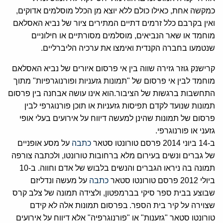
כמקשה אחת
,
כאילו כולם ללא יוצא מן הכלל מוסלמים אדוקים
,
ואין בקרבם כלל זרמים דתיים המתירים ציור של נביא האסלאם
מוחמד או שאר הנביאים
,
מוסלמים מסורתיים או חילוניים
שנטמעו בחברה הקנדית ואימצו את ערכיה הליברליים
.
קרישנק גוזר גזירה שווה בין אי פרסום איורים של נביא האסלאם
מוחמד לבין אי פרסום של
"
תמונות גזעניות ופורנוגרפיות
"
מתוך
התחשבות ברגשות של הציבור
.
הוא אינו עושה אבחנה בין פרסום
תמונות שנועד לקדם תפיסות גזעניות או תוכן פורנוגרפי לבין
פרסום של תמונות שהינן למעשה דיווח על אירועים בעלי אופי
גזעני או פורנוגרפי
.
ב
-14
ביוני
2014
פרסם טורונטו סטאר
כתבה
על מסע אופניים
של גברים ונשים בעירום מלא ברחובות טורונטו
,
ולכתבה צורפה
תמונה בה ניראו הגברים והנשים בלבוש של אדם וחווה
.
ב
-10
ביולי
2012
פרסם טורונטו סטאר
כתבה
על מעשה ונדליזם
שבוצע בבית ספר סיקי בברמפטון
,
ולצידה תמונה של צלב קרס
שצוירה על קיר בית הספר
.
בפרסום תמונות אלה לא קידם
טורונטו סטאר
"
גזענות
"
או
"
פורנוגרפיה
"
אלא דיווח על אירועים