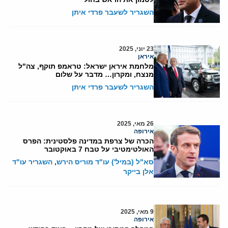
השגריר לשעבר פרדי איתן
23 יוני, 2025
איראן
מלחמת איראן ישראל: טראמפ תוקף, צה"ל
מנצח, ומקרון… מדבר על שלום
השגריר לשעבר פרדי איתן
26 מאי, 2025
אירופה
הכרה של צרפת במדינה פלסטינית: הפרס
האולטימטיבי על טבח 7 באוקטובר
סא"ל (במיל') עו"ד מוריס הירש
,
השגריר עו"ד
אלן בייקר
9 מאי, 2025
אירופה