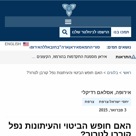
תמכו בנו
הרשמו לניוזלטר שלנו
ENGLISH
נושאים חמים:
סוריה
חמאס
איראן
ארה”ב
חזבאללה
אירופה
אנטישמיות
התראות
איראן מסמנת התקדמות בהורמוז, הקיצונים מנסים לבלום
ראשי
>
בלוגים
>
האם חופש הביטוי והעיתונות נפל קורבן לטרור?
אירופה
,
אסלאם רדיקלי
יחסי ישראל-צרפת
צרפת
3 פברואר, 2015
האם חופש הביטוי והעיתונות נפל
קורבן לטרור?