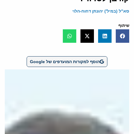
סא"ל (במיל') יהונתן דחוח-הלוי
שיתוף
הוסף למקורות המועדפים של Google