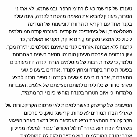
טענתו של קרישנק כאילו רה
"
מ הרפר
,
ובמשתמע
,
לא ארגוני
הטרור
,
מעוניין להביא את האימה מהטרור לקנדה
,
אינה עולה
בקנה אחד עם הקריאות החוזרות ונישנות של המדינה
האסלאמית
,
ושל ג
'
יהאדיסטים קנדים
,
לאזרחי קנדה המוסלמים
ליטול כל אמצעי נשק זמין
,
חם או קר
,
תקני או מאולתר
,
כדי
לרצוח ללא אבחנה אזרחים קנדים שאינם מוסלמים
.
יתירה מכך
,
עיון בנתונים שפרסם העיתון טורונטו סטאר בשנים האחרונות
מלמד
,
כי עשרות רבות של מוסלמים אזרחי קנדה היו מעורבים
בפעולות טרור בקנדה ומחוץ לקנדה
,
אחדים ביצעו פיגועי
התאבדות
,
אחרים ביצעו פיגועים בקנדה ונוספים תכננו לבצע
פיגועי טרור שיכלו לגרום למותם ופציעתם של אלפים
.
העובדות
מלמדות
,
כי איום הטרור בקנדה מוחשי כיום יותר מתמיד
.
הטיעונים של קרישנק באשר לסיבות לאי פרסום הקריקטורות של
שארלי הבדו תמוהים לא פחות
.
קרישנק טוען
,
כי פרסום
הקריקטורה המתארת נביא האסלאם מזיל דמעה לאחר הפיגוע
בשארלי הבדו הוא בגדר
"
חילול הקודש
"
עבור למעלה ממיליון
אזרחי קנדה המוסלמים
.
הוא מתייחס לקהילה המוסלמית