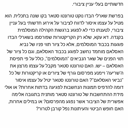
חדשותיים בעלי עניין ציבורי
.
בפרשת שארלי הבדו נוקט טורונטו סטאר בקו שונה בתכלית
.
הוא
מטיל על עצמו איסור לדווח לציבור על אירוע חדשותי בעל עניין
ציבורי
,
לטענתו כדי לא לפגוע ברגשות הקהילה המוסלמית
בקנדה
.
דא עקא
,
שלא רק הקריקטורות שפורסמו בשארלי הבדו
פוגעות בכבוד המוסלמים
,
אלא כל ציור תווי פניו של נביא
האסלאם מוחמד נחשב לפוגע בכבוד האסלאם
,
וגם כל ציור של
תווי הפנים של שאר הנביאים
"
המוסלמים
",
כולל על פי תפיסת
האסלאם – ישו
.
האם טורונטו סטאר מקבל על עצמו מרצון את
ה
'
שריעה
'
ויימנע מפרסום גורף של ציורים או קריקטורות של כל
"
נביאי האסלאם
"?
האם טורונטו סטאר יטיל על עצמו איסור
דומה להדפיס תמונות הנחשבות לפגיעה בדתות אחרות
?
או אולי
מידת ההתחשבות של טורונטו סטאר מותנית בתגובה אלימה
אפשרית של הציבור אשר נפגע מהפרסום
?
או במילים אחרות
,
האם חופש הביטוי והעיתונות נפל קורבן לטרור
?