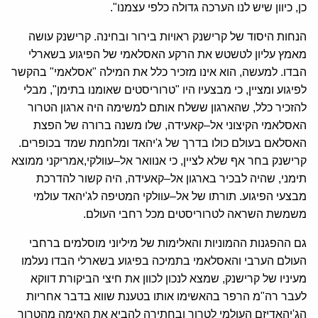
כן
,
כיוון שיש לנו הערכה גדולה כלפי עצמנו
".
הנחות היסוד של קרישנק ראויות בירור ובחינה
.
קרישנק עושה
מאמץ עליון לטשטש את הרקע האסלאמי של הפיגוע בשארלי
הבדו
.
למעשה
,
הוא אינו מזכיר כלל את המילה
"
אסלאמי
"
בהקשר
לפיגוע ומציין
,
כי מבצעיו היו
"
טרוריסטים שאומנו בתימן
",
מבלי
להזכיר כלל
,
שהארגון ששלח אותם למשימה היה ארגון הטרור
האסלאמי הקיצוני אל
–
קאעידה
,
שלו משנה ברורה של הפצת
האסלאם בעולם כולו בדרך של ג
'
יהאד ומלחמת שמד בכופרים
.
קרישנק בחר אף שלא לציין
,
כי אנוואר אל
–
עוולקי
,
אמריקני ממוצא
תימני
,
שהיה לבכיר בארגון אל
–
קאעידה
,
היה קשור להדרכת
מבצעי הפיגוע
.
תורתו של אל
–
עוולקי המטיפה לג
'
יהאד עולמי
משמשת השראה לטרוריסטים מכל רחבי העולם
.
גם ההפגנות ההמוניות והאלימות של מיליוני מוסלמים ברחבי
העולם הערבי והאסלאמי בתמיכה בפיגוע בשארלי הבדו נעלמו
מעיניו של קרישנק
,
שמצא לנכון לכוון את חיצי הביקורת דווקא
לעבר רה
"
מ הרפר בהאשימו אותו בטענת שווא בדבר אחריות
הג
'
יהאדיזם העולמי לטרור ובחתירה להביא את האימה מהטרור