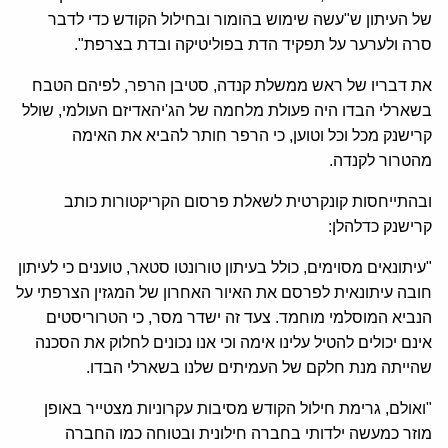
של העיתון ש
"
עשה שימוש בהומור ובחילול הקודש כדי לדבר
סרה ולערער על תפקיד הדת בפוליטיקה ובדת בצרפת
".
את דבריו של ראש ממשלת קנדה
,
סטיבן הרפר
,
לפיהם הטבח
בשארלי הבדו היה פעולת מלחמה של הג
'
יהאדיזם העולמי
,
שולל
קרישנק מכל וכל וטוען
,
כי הרפר חותר להביא את האימה
מהטרור לקנדה
.
ובהתייחסות קונקרטית לשאלת פרסום הקריקטורות כותב
קרישנק כדלהלן
:
"
עיתונאים מסוימים
,
כולל בעיתון טורונטו סטאר
,
טוענים כי לעיתון
חובה עיתונאית לפרסם את האיור האחרון של המגזין הצרפתי על
הנביא המוסלמי מוחמד
.
צעד זה ישדר מסר
,
כי הטרוריסטים
אינם יכולים להטיל עלינו אימה וכי אנו נכונים לחלוק את הסכנה
שהייתה מנת חלקם של העמיתים שלנו בשארלי הבדו
.
"
ואולם
,
גרימת חילול הקודש מסיבות עקרוניות מצטייר באופן
מוזר כמעשה ילדותי בחברה חילונית ובטוחה כמו החברה