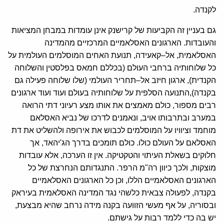
לקנדה
.
גם בעניין זה הקביעות של קרישנק אינן עומדות במבחן המציאות
והעובדות
.
הארגונים האסלאמיים המרכזיים מהמדינה
האסלאמית
,
אל
–
קאעידה
,
תנועת האחים המוסלמים העולמית על
כל שלוחותיה ברחבי העולם
(
בכללם חמאס בפלסטין והשלוחה
הקנדית
),
ארגון חיזב אל
–
תחריר העולמי
(
שלו שלוחה פעילה גם
בקנדה
),
התנועה הסלפית על שלוחותיה בעולם ועוד ועוד ארגונים
רבי
ם מספור
,
כולם מאמצים את אותו מצע רעיוני דתי הרואה
במערב ובתרבותו אויב
,
ונאמנים לדרכו של נביא האסלאם
מוחמד וציוויו על המוסלמים לכבוש את אירופה ולהשליט את דת
האסלאם על העולם כולו
.
כולם תומכים בדרך הג
'
יהאד
,
אך
חלוקים בשאלת העיתוי והטקטיקה
.
אין זו הערכה
,
אלא עובדות
מוצקות
,
ולכך כיוון רה
"
מ הרפר
.
התנגדותם הנחרצת של כל
הארגונים האסלאמיים הללו
,
וכן כל הארגונים האסלאמיים
בקנדה
,
לפעולה צבאית כלשהי נגד המדינה האסלאמית בעיראק
ובסוריה
,
על אף מעשי הזוועה בקנה מידה נרחב שהיא מבצעת
,
יש בה כדי ללמד רבות על גישתם
.