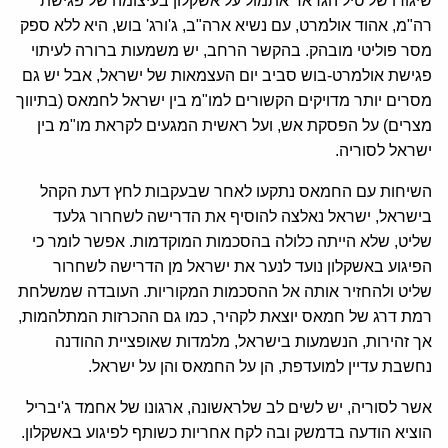
שיגורו של טיל הגראד אתמול על אשקלון בעיצומה של פגישת
רה"מ, אהוד אולמרט, עם נשיא ארה"ב, ג'ורג' בוש, היא ללא ספק
מסר פוליטי מובהק. בהקשר הרחב, יש משמעות ברורה לעיתוי
פגישת אולמרט-בוש סביב יום העצמאות של ישראל, אבל יש גם
מסרים יותר מדויקים הקשורים למו"מ בין ישראל לחמאס (בתיווך
מצרים) על הפסקת אש, ועל ראשית המגעים לקראת מו"מ בין
ישראל לסוריה.
השיחות עם החמאס נתקעו לאחר שבעקבות לחץ דעת הקהל
בישראל, ישראל נאלצה להוסיף את הדרישה לשחרור גלעד
שליט, שלא הייתה כלולה בהסכמות המוקדמות. אפשר לומר כי
הפיגוע באשקלון נועד לנער את ישראל מן הדרישה לשחרור
שליט ולהחזיר אותה אל ההסכמות המקוריות. העובדה שמשלחת
רמת דרג של חמאס יוצאת לקהיר, כמו גם ההכרזות המתלהמות,
אך זהירות, הנשמעות בישראל, מלמדות שאופציית ההודנה
נחשבת עדיין למועדפת, הן על החמאס והן על ישראל.
אשר לסוריה, יש לשים לב שלראשונה, ארגונו של אחמד ג'יבריל
הוציא הודעה בדמשק ובה לקח אחריות כשותף לפיגוע באשקלון.