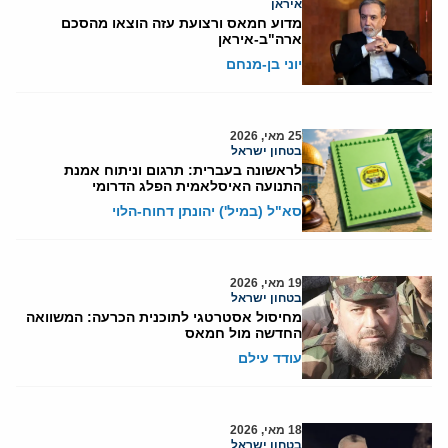
איראן
מדוע חמאס ורצועת עזה הוצאו מהסכם
ארה"ב-איראן
יוני בן-מנחם
25 מאי, 2026
בטחון ישראל
לראשונה בעברית: תרגום וניתוח אמנת
התנועה האיסלאמית הפלג הדרומי
סא"ל (במיל') יהונתן דחוח-הלוי
19 מאי, 2026
בטחון ישראל
מחיסול אסטרטגי לתוכנית הכרעה: המשוואה
החדשה מול חמאס
עודד עילם
18 מאי, 2026
בטחון ישראל