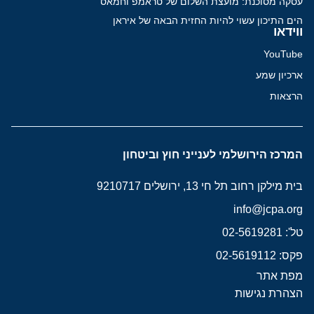
עסקה מסוכנת: מועצת השלום של טראמפ וחמאס
הים התיכון עשוי להיות החזית הבאה של איראן
ווידאו
YouTube
ארכיון שמע
הרצאות
המרכז הירושלמי לענייני חוץ וביטחון
בית מילקן רחוב תל חי 13, ירושלים 9210717
info@jcpa.org
טל': 02-5619281
פקס: 02-5619112
מפת אתר
הצהרת נגישות