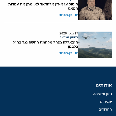
חיסול עז א-דין אלחדאד לא ימתן את עמדות
חמאס
יוני בן-מנחם
17 מאי, 2026
בטחון ישראל
חזבאללה מנהל מלחמת התשה נגד צה"ל
בלבנון
יוני בן-מנחם
אודותינו
חזון ומשימה
עמיתים
החוקרים