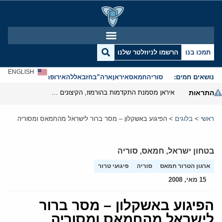
תמכו בנו
הרשמו לניוזלטר שלנו
ENGLISH
נושאים חמים:
סוריה
חמאס
איראן
ארה”ב
חזבאללה
אירופה
אנטישמיות
התראות
איראן מסמנת התקדמות בהורמוז, הקיצונים מנסים לבלום
ראשי
>
בלוגים
>
הפיגוע באשקלון – מסר ברור לישראל מהחמאס ומסוריה
בטחון ישראל
,
חמאס
,
סוריה
ארגון הטרור חמאס
סוריה
פיגועי טרור
15 מאי, 2008
הפיגוע באשקלון – מסר ברור
לישראל מהחמאס ומסוריה