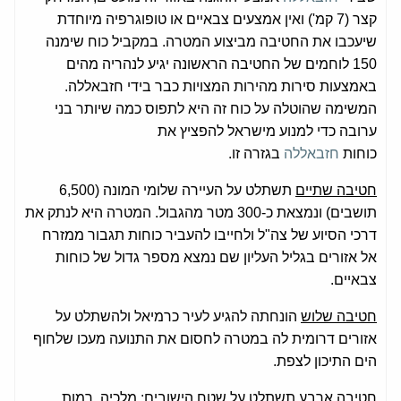
קצר (7 קמ') ואין אמצעים צבאיים או טופוגרפיה מיוחדת
שיעכבו את החטיבה מביצוע המטרה. במקביל כוח שימנה
150 לוחמים של החטיבה הראשונה יגיע לנהריה מהים
באמצעות סירות מהירות המצויות כבר בידי חזבאללה.
המשימה שהוטלה על כוח זה היא לתפוס כמה שיותר בני
ערובה כדי למנוע מישראל להפציץ את
כוחות
חזבאללה
בגזרה זו.
חטיבה שתיים
תשתלט על העיירה שלומי המונה (6,500
תושבים) ונמצאת כ-300 מטר מהגבול. המטרה היא לנתק את
דרכי הסיוע של צה"ל ולחייבו להעביר כוחות תגבור ממזרח
אל אזורים בגליל העליון שם נמצא מספר גדול של כוחות
צבאיים.
חטיבה שלוש
הונחתה להגיע לעיר כרמיאל ולהשתלט על
אזורים דרומית לה במטרה לחסום את התנועה מעכו שלחוף
הים התיכון לצפת.
חטיבה ארבע
תשתלט על שטח הישובים: מלכיה, רמות