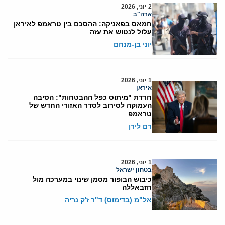
2 יוני, 2026
ארה"ב
חמאס בפאניקה: ההסכם בין טראמפ לאיראן
עלול לנטוש את עזה
יוני בן-מנחם
1 יוני, 2026
איראן
חרדת "מיתוס כפל ההבטחות": הסיבה
העמוקה לסירוב לסדר האזורי החדש של
טראמפ
רם לירן
1 יוני, 2026
בטחון ישראל
כיבוש הבופור מסמן שינוי במערכה מול
חזבאללה
אל"מ (בדימוס) ד"ר ז'ק נריה