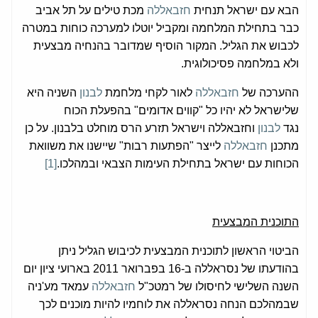
הבא עם ישראל תנחית
חזבאללה
מכת טילים על תל אביב
כבר בתחילת המלחמה ומקביל יוטלו למערכה כוחות במטרה
לכבוש את הגליל. המקור הוסיף שמדובר בהנחיה מבצעית
ולא במלחמה פסיכולוגית.
ההערכה של
חזבאללה
לאור לקחי מלחמת
לבנון
השניה היא
שלישראל לא יהיו כל "קווים אדומים" בהפעלת הכוח
נגד
לבנון
וחזבאללה וישראל תזרע הרס מוחלט בלבנון. על כן
מתכנן
חזבאללה
לייצר "הפתעות רבות" שיישנו את משוואת
הכוחות עם ישראל בתחילת העימות הצבאי ובמהלכו.
[1]
התוכנית המבצעית
הביטוי הראשון לתוכנית המבצעית לכיבוש הגליל ניתן
בהודעתו של נסראללה ב-16 בפברואר 2011 בארועי ציון יום
השנה השלישי לחיסולו של רמטכ"ל
חזבאללה
עמאד מע'ניה
שבמהלכם הנחה נסראללה את לוחמיו להיות מוכנים לכך