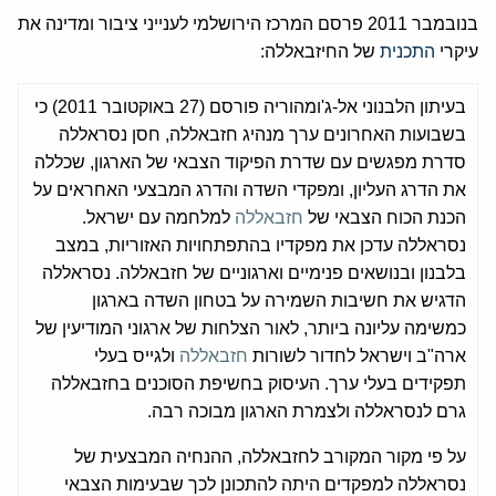
בנובמבר 2011 פרסם המרכז הירושלמי לענייני ציבור ומדינה את
עיקרי
התכנית
של החיזבאללה:
בעיתון הלבנוני אל-ג'ומהוריה פורסם (27 באוקטובר 2011) כי
בשבועות האחרונים ערך מנהיג חזבאללה, חסן נסראללה
סדרת מפגשים עם שדרת הפיקוד הצבאי של הארגון, שכללה
את הדרג העליון, ומפקדי השדה והדרג המבצעי האחראים על
הכנת הכוח הצבאי של
חזבאללה
למלחמה עם ישראל.
נסראללה עדכן את מפקדיו בהתפתחויות האזוריות, במצב
בלבנון ובנושאים פנימיים וארגוניים של חזבאללה. נסראללה
הדגיש את חשיבות השמירה על בטחון השדה בארגון
כמשימה עליונה ביותר, לאור הצלחות של ארגוני המודיעין של
ארה"ב וישראל לחדור לשורות
חזבאללה
ולגייס בעלי
תפקידים בעלי ערך. העיסוק בחשיפת הסוכנים בחזבאללה
גרם לנסראללה ולצמרת הארגון מבוכה רבה.
על פי מקור המקורב לחזבאללה, ההנחיה המבצעית של
נסראללה למפקדים היתה להתכונן לכך שבעימות הצבאי