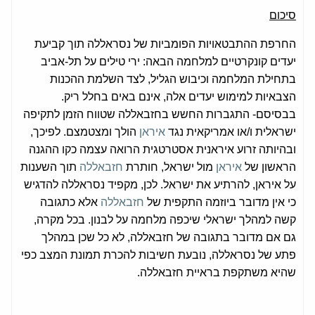
סיכום
החרפת ההתבטאויות הפומביות של נסראללה תוך קביעת
יעדים קונקרטיים למלחמה הבאה: ירי טילים על תל-אביב
בתחילת המלחמה וכיבוש הגליל, לצד השלמת ההכנות
הצבאיות למימוש יעדים אלה, אינם באים בחלל ריק.
בבסיסם- התגברות החשש בחזבאללה שטווח הזמן לתקיפה
ישראלית ו/או אמריקאית נגד
איראן
הולך ומצטמצם. לפיכך,
ובהיותה זרוע איראנית אסטרטגית הרואה עצמה כקו ההגנה
הראשון של
איראן
מול ישראל, חותרת
חזבאללה
תוך השענות
על איראן, להרתיע את ישראל. לכן, מקפיד נסראללה להדגיש
כי אין מדובר ביוזמה התקפית של
חזבאללה
אלא כתגובה
קשה למהלך ישראלי שיכפה מלחמה על לבנון. בכל מקרה,
גם אם מדובר בתגובה של חזבאללה, לא כל שכן במהלך
פתע של נסראללה, נובעת חשיבות להכרת תמונת המצב כפי
שהיא משתקפת בראיית חזבאללה.