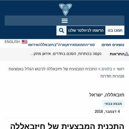
תמכו בנו
הרשמו לניוזלטר שלנו
ENGLISH
נושאים חמים:
סוריה
חמאס
איראן
ארה”ב
חזבאללה
אירופה
אנטישמיות
התראות
נקמה בכותרות, הסכם בחדרים: איראן מתקרבת לפתיחת הורמוז
ראשי
>
בלוגים
>
התכנית המבצעית של חיזבאללה לכיבוש הגליל באמצעות
מנהרות חודרות
חזבאללה
,
ישראל
מבצע צבאי
4 דצמבר, 2018
התכנית המבצעית של חיזבאללה