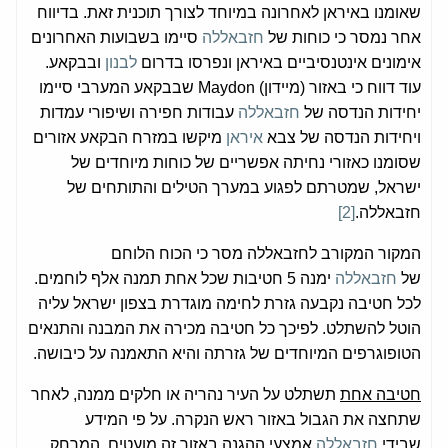
שאומנו באיראן לאחרונה במיוחד לצורך תוכנית זאת. בדיווח
אחר נמסר כי כוחות של
חזבאללה
סיימו בשבועות האחרונים
אימונים אינטנסיביים באיראן ונפרסו בדרום
לבנון
ובבקאע.
עוד דווח כי באזור (מיידון) Maydon שבבקאע המערבי סיימו
יחידות הנדסה של
חזבאללה
עבודות חפירה ושיפורי עמדות
ויחידות הנדסה של צבא
איראן
מיקשו במזרח הבקאע אזורים
שסומנו כאזורי נחיתה אפשריים של כוחות מיוחדים של
ישראל, שמטרתם לפגוע במערך הטילים והתותחים של
חזבאללה.
[2]
המקור המקורב לחזבאללה מסר כי הכוח הלוחם
של
חזבאללה
ימנה 5 חטיבות שכל אחת תמנה אלף לוחמים.
לכל חטיבה נקבעה גזרת לחימה מוגדרת בצפון ישראל עליה
הוטל להשתלט. לפיכך כל חטיבה מכירה את המבנה והתנאים
הטופוגרפים המיוחדים של גזרתה והיא התאמנה על כיבושה.
חטיבה אחת
תשתלט על העיר נהריה או חלקים ממנה, לאחר
שתחצה את הגבול באזור ראש הנקרה. על פי המידע
שבידי
חזבאללה
אמצעי ההגנה באזור זה מועטים, המרחק