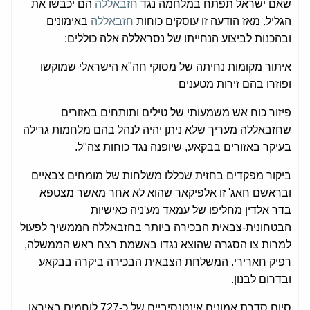
שאם ישראל תפתח במלחמה נגד
חזבאללה
הם יכבשו את
הגליל. מאז הודעה זו עוסקים כוחות
חזבאללה
באימונים
ובהכנות לביצוע הנחייתו של נסראללה אלה כוללים:
איתור מקומות נחיתה של מסוקי חה"א הישראלי שמוקשו
ופוזרו בהם זירות מטענים
פיזור כוח אש משמעותי של טילים ותותחים באזורים
שחזבאללה מעריך שלא ניתן יהיה לנהל בהם מלחמות גרילה
בעיקר באזורים בבקאע, שיופנה נגד כוחות צה"ל.
ביקור מפקדים בחזית שכללו משלחות של מומחים צבאיים
ובראשם חאג' זו אלפיקאר שהוא לא אחר מאשר מצטפא
בדר אלדין מחליפו של עמאד מע'ניה כאישיות
הבטחונית-צבאית הבכירה ביותר בחזבאללה הממשיך לפעול
למרות צו הסגרה שהוצא נגדו באשמת רצח ראש הממשלה,
רפיק חארירי. המשלחת הצבאית הבכירה ביקרה בבקאע
ובדרום לבנון.
סיום סדרת אמונים אינטנסיביים של כ-727 לוחמים באיראן,