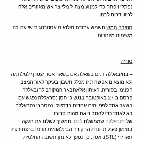
נפתלי ויפתח כדי למנוע מצה"ל מלייצר אש מאזורים אלה
לכיוון דרום לבנון.
חטיבה חמש
תשמש עתודת מילואים אסטרטגית שייעדו לה
משימות מיוחדות.
סוריה
– בחזבאללה דנים בשאלה אם בשאר אסד יצטרף למלחמה
ולא מוצאים אפשרות זו מכלל חשבון בעיקר לאור המצב
הפנימי בסוריה. העיתון אלאחבאר המקורב לחזבאללה
פרסם ב-27 באוקטובר 2011 כי חסן נסראללה נפגש עם
בשאר אסד לפני ימים אחדים בדמשק. נמסר כי נסראללה
בא לאסד כדי להסביר את מהות סרובו
של
חזבאללה
שממשלת
לבנון
תמשיך לשלם את חלקה
במימון פעילות ועדת החקירה הבינלאומית הדנה ברצח רפיק
חארירי (STL). אסד, כך נטען, לא נתן תשובה החלטית