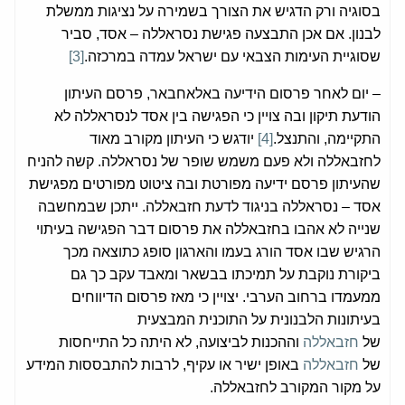
בסוגיה ורק הדגיש את הצורך בשמירה על נציגות ממשלת
לבנון. אם אכן התבצעה פגישת נסראללה – אסד, סביר
שסוגיית העימות הצבאי עם ישראל עמדה במרכזה.
[3]
– יום לאחר פרסום הידיעה באלאחבאר, פרסם העיתון
הודעת תיקון ובה צויין כי הפגישה בין אסד לנסראללה לא
התקיימה, והתנצל.
[4]
יודגש כי העיתון מקורב מאוד
לחזבאללה ולא פעם משמש שופר של נסראללה. קשה להניח
שהעיתון פרסם ידיעה מפורטת ובה ציטוט מפורטים מפגישת
אסד – נסראללה בניגוד לדעת חזבאללה. ייתכן שבמחשבה
שנייה לא אהבו בחזבאללה את פרסום דבר הפגישה בעיתוי
הרגיש שבו אסד הורג בעמו והארגון סופג כתוצאה מכך
ביקורת נוקבת על תמיכתו בבשאר ומאבד עקב כך גם
ממעמדו ברחוב הערבי. יצויין כי מאז פרסום הדיווחים
בעיתונות הלבנונית על התוכנית המבצעית
של
חזבאללה
וההכנות לביצועה, לא היתה כל התייחסות
של
חזבאללה
באופן ישיר או עקיף, לרבות להתבססות המידע
על מקור המקורב לחזבאללה.