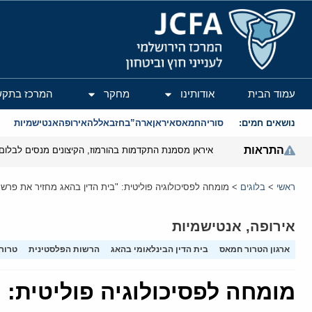
המרכז הירושלמי לענייני חוץ וביטחון
עמוד הבית
אודותינו
מחקר
המרכז בתקש
נושאים חמים:
סוריה
חמאס
איראן
ארה”ב
חזבאללה
אירופה
אנטישמיות
התראות
איראן מסמנת התקדמות בהורמוז, הקיצונים מנסים לבלום
ראשי
>
בלוגים
>
מומחה לפסיכולוגיה פוליטית: "בית הדין בהאג מחזיר את פרשת
אירופה
,
אנטישמיות
ארגון הטרור חמאס
בית הדין הבינלאומי בהאג
הרשות הפלסטינית
טרור 
מומחה לפסיכולוגיה פוליטית: 