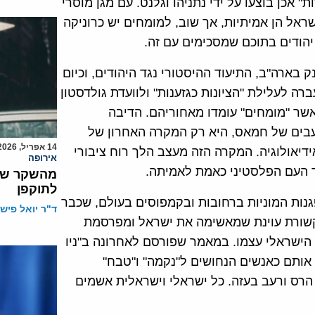
 אכן בוצעו על ידי נתניהו וגלנט. עם מגן מוסרי
ראל הן אמיתיות, אך שוב, למומחים יש כרוניקה
יהודים בתוכם שמסכימים עם זה.
ק בארה"ב, התיעוד ההיסטורי נגד היהודים, וכיום
ה לעלילת "הציונות כגזענות" ולוועדת גולדסטון
אשר "מומחים" עומדו מאחוריהם. הדיבה
עבים של חמאס, היא רק המקרה האחרון של
14 אפריל, 2026
ידיאולוגיה. המקרה הזה מעצב הלך רוח ציבורי
אירופה
 העם הפלסטיני כאמת לאמיתה.
מהשקר של ה
לתוקפן
ות המוניות ברחובות ובקמפוסים בעולם, שכבר
ד"ר יואל פישמ
ק מזה ניזון מתקשורת עוינת שמאשימה את ישראל ומפרסמת
הישראלי עצמו. במאמר שפורסם לאחרונה ב"ניו
ה אותם כאנשים הנחושים ל"נקמה" ו"טבח"
הרס ורעב בעזה. כל ישראלי וישראלית אשמים