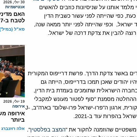
30 יולי, 2026
 מלמד אותנו על שניסיונות כוזבים להאשים
אנטישמיות
האם מדיני
עת, כפי שהייתה לפני עשור כשבית הדין
לטבח ב-7 באוקטובר?
ישראל, וכפי שהייתה לפני יותר ממאה שנה,
סא"ל (במיל')
רוצה להבין את צדקת דרכה של ישראל.
דים באשר צדקת הדרך. פרשת דרייפוס המקורית
ו יהודים שאכן תמכו בדרייפוס, הייתה גם
בחברה הישראלית שתומכים בעמדת בית הדין,
י ההחלטה מסמנת "סוף לפטור מעונש למקבלי
19 יולי, 2026
אירופה
החלטות ישראלים". כמו רוב היהודים בפרשת דרייפוס המקורית, ארגון ה"פרו-ישראל פרו-שלום" בארה"ב, J-
אירופה מש
ביותר
אלה רוזנברג
משפטיים שהוזמנה לחקור את "
המצב בפלסטין
".