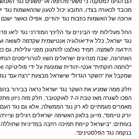
הם הגיעו למסקנה כי פשעי מלחמה או "פשעים נגד האנושות"
מכובד לכאורה בצדו, התובע יכול לטעון שההאשמות נגד יש
ארוכה של האשמות כוזבות נגד יהודים, אפילו כאשר ישנם 
החל מעלילות ימי הביניים עד הלינץ' המודרני נגד ליאו פרנ
נגד ישראל, כלל אידיאולוגיה אנטישמית שקדמה לשואה ועבר
הידועה לשמצה. תמיד נאלצנו להתגונן מפני עלילות, גם כ
האחרונה, שבה מנהיגים ישראלים השוו לטרוריסטים הנת
"לוחמה חוקתית" אנטי-יהודית שמונעת על ידי פוליטיקה וא
שמקבל את "השקר הגדול" שישראל מבצעת "רצח עם" נגד
חלק ממה שמניע את השקר נגד ישראל נראה בבירור בהפגנ
הפכו לשגרה מאז טבח ה-7 לאוקטובר. חל
מאמרים מגמתיים לא רק נגד הממשלה, אלא גם נגד העם 
יורק טיימס", מייגן בלאק האשימה ישראלים רגילים וצייר
בעזתים: "בישראל קיימת תמיכה רחבה במדיניות שחוללה 
בנקמה נגד הפלסטינים".