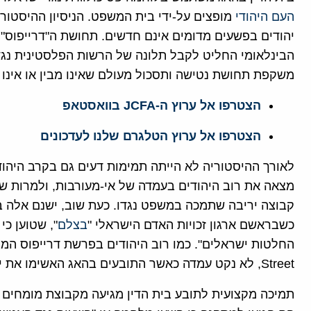
העם היהודי
מופצים על-ידי בית המשפט. הניסיון ההיסטורי
יהודים בפשעים מדומים אינם חדשים. תחושת ה"דרייפוס" כ
הבינלאומי החליט לקבל תלונה של הרשות הפלסטינית נגד 
משקפת תחושת נטישה ותסכול מעולם שאינו מבין או אינו 
הצטרפו אל ערוץ ה-JCFA בוואסטאפ
הצטרפו אל ערוץ הטלגרם שלנו לעדכונים
לאורך ההיסטוריה לא הייתה תמימות דעים גם בקרב היהו
מצאה את רוב היהודים בעמדה של אי-מעורבות, ולמרות שהי
קבוצה יריבה שתמכה במשפט נגדו. כעת שוב, ישנם אלה 
כשבראשם ארגון זכויות האדם הישראלי "
בצלם
", שטוען כ
Street, לא נקט עמדה כאשר התובעים בהאג האשימו את ישראל בהפרות עוד ב-2021.
תמיכה מקצועית לתובע בית הדין מגיעה מקבוצת מומחים 