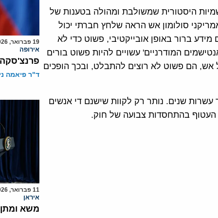
שמיות היסטורית שמשולבת ומהולה בטענות של
אמריקני סולומון אש הראה שלחץ חברתי יכול
ידע ברור באופן אובייקטיבי, פשוט כדי לא
19 פברואר, 2026
אירופה
נטישמים המודרניים' עשויים להיות פשוט בורים
פרנצ'סקה 
של אש, הם פשוט לא רוצים להתבלט, ובכך הופכים
ד"ר פיאמה ני
 עשרות שנים. נותר רק לקוות שישנם די אנשים
, העטוף בהתחסדות צבועה של חוק.
11 פברואר, 2026
איראן
משא ומתן ד