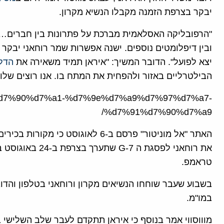
יבקר בצרפת הזמנה מקבלו הנשיא מקרון.
"הרפובליקה האסלאמית מברכת על פתרונות בין חברים…נוצ
ובין דיפלומטים נוספים. ישנה אפשרות שמר רוחאני יבקר 
יצא לפועל". הדובר המשיך: "איראן תמיד משאירה את
הדל
הבילטרליים באזור ולהפחית את המתח בו. אנו רוצים שלום"
d7%9e%d7%90%d7%a1-%d7%9e%d7%a9%d7%97%d7%a7-
%d7%91%d7%90%d7%a9/
האתר "אל מוניטור" פרסם ב-6 לאוגוסט
את רוחאני לפסגת ה
טראמפ.
בשבוע שעבר שוחחו הנשיאים מקרון ורוחאני בטלפון והדו
במו"מ.
מוווסווי אמר בנוסף כי איראן תתקדם לעבר שלב השלישי 