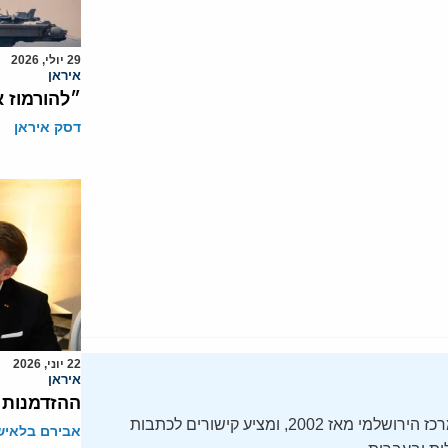
29 יולי, 2026
איראן
״להורמוז 
דסק איראן
22 יוני, 2026
איראן
ההזדמנות
ה-Daily Alert הידוע – תקציר חדשות ישראל, מופק על ידי המרכז הירושלמי מאז 2002, ומציע קישורים לכתבות
אבירם בלאיש