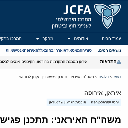
המרכז הירושלמי לענייני חוץ וביטחון
עמוד הבית
אודותינו
מחקר
המרכז בתקש
נושאים חמים:
סוריה
חמאס
איראן
ארה”ב
חזבאללה
אירופה
אנטישמיות
התראות
איראן מסמנת התקדמות בהורמוז, הקיצונים מנסים לבלום
ראשי
>
בלוגים
>
משה"ח האיראני: תתכנן פגישה בין מקרון לרוחאני
איראן
,
אירופה
יחסי ישראל-צרפת
תוכנית הגרעין של איראן
משה"ח האיראני: תתכנן פגישה 