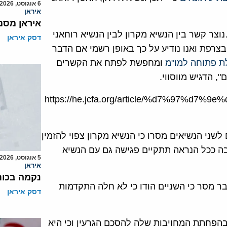
6 אוגוסט, 2026
איראן
איראן מסמ
ר קשר בין הנשיא מקרון לבין הנשיא רוחאני
דסק איראן
בצרפת ואנו נודיע על כך באופן רשמי אם הדבר
ת פתוחה למו"מ
ומחפשת לפתח את הקשרים
, הדגיש מווסווי.
https://he.jcfa.org/article/%d7%97%
 כי מקורות בכירים לשני הנשיאים מסרו כי הנשיא מקרון צפוי להזמין
 G-7 שתערך בצרפת ב-24 באוגוסט בה ככל הנראה תתקיים פגישה גם עם הנשיא
5 אוגוסט, 2026
איראן
נקמה בכות
בר מסר כי השניים הודו כי לא חלה התקדמות
דסק איראן
בהפחתת המחויבות שלה להסכם הגרעין וכי היא