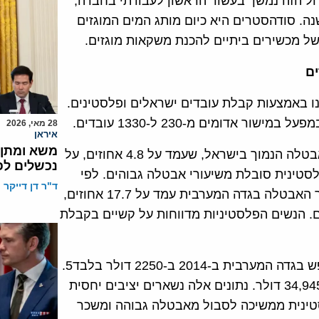
דולר ל-213 מיליון דולר. הגידול הזה נמשך בעשור הראשון לעבודתי בחברה,
ות ליותר מ-500 מיליון דולר בשנה. סודהסטרים היא כיום מותג המים המוגזים
של מכשירים ביתיים להכנת משקאות מוגזים.
ם
 באמצעות קבלת עובדים ישראלים ופלסטינים.
אדומים מ-230 ל-1330 עובדים.
28 מאי, 2026
איראן
משא ומתן 
החלטתנו להעסיק עובדים פלסטינים נבעה גם משיעור האבטלה הנמוך בישראל, שעמד על 4.8 אחוזים, על
נכשלים לפ
ראל, הכלכלה הפלסטינית סובלת משיעורי אבטלה גבוהים. לפי
ד"ר דן דייקר
נתונים של ארגון העבודה העולמי (ILO) לשנת 2014, שיעור האבטלה בגדה המערבית עמד על 17.7 אחוזים,
 הנשים הפלסטיניות הגיעה ל-27.7 אחוזים. הנשים הפלסטיניות מדווחות על קשיים בקבלת
לפי הדוח של ,ILO הסתכם התמ”ג הפלסטיני הממוצע לנפש בגדה המערבית ב-2014 ב-2250 דולר בלבד5.
לעומתו עמד התמ”ג הממוצע לנפש בישראל ב-2014 על 34,945 דולר. נתונים אלה נשארים יציבים יחסית
טינית ממשיכה לסבול מאבטלה גבוהה ומשכר