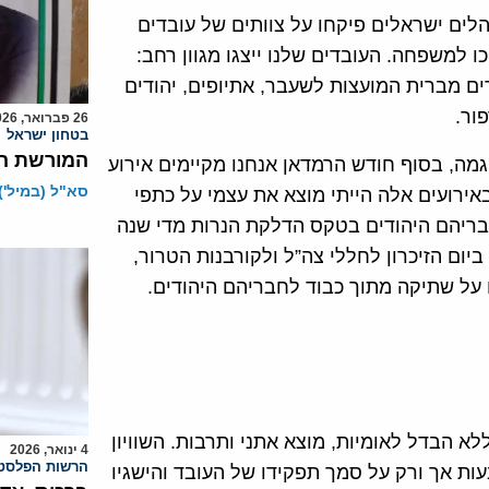
ים ישראלים פיקחו על צוותים של עובדים
 למשפחה. העובדים שלנו ייצגו מגוון רחב:
דים מברית המועצות לשעבר, אתיופים, יהודים
ור.
26 פברואר, 2026
בטחון ישראל
המורשת ה
מה, בסוף חודש הרמדאן אנחנו מקיימים אירוע
סא"ל (במיל')
באירועים אלה הייתי מוצא את עצמי על כתפי
בריהם היהודים בטקס הדלקת הנרות מדי שנה
ביום הזיכרון לחללי צה”ל ולקורבנות הטרור,
על שתיקה מתוך כבוד לחבריהם היהודים.
לא הבדל לאומיות, מוצא אתני ותרבות. השוויון
4 ינואר, 2026
הרשות הפלסטי
ת אך ורק על סמך תפקידו של העובד והישגיו