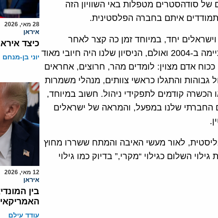
ם של סודהסטרים מטפלות באי השוויון הזה
תמודדים איתם בחברה הפלסטינית.
28 מאי, 2026
איראן
ישראלים יחד, במיוחד זמן כה קצר לאחר
כיצד אירא
האינתיפאדה השנייה, מתקפת הטרור העקובה מדם שהסתיימה ב-2004 ואולם, הניסיון שלנו היה חיובי מאוד
יוני בן-מנחם
כוח אדם מצוין: לומדים מהר, חרוצים, אחראים
ל גבוהות והתגלו כראשי צוותים, מנהלי משמרות
ו הכשרה קודמים לתפקידי ניהול. חשוב במיוחד,
 החברתי שלנו במפעל, והמראה של ישראלים
ן.
ליסטית, לאור מעשי האיבה והמתח ששררו מחוץ
וי השלום כגילוי “מקרי,” בדיוק כמו גילוי
12 מאי, 2026
איראן
בין המונדי
האמריקאי
עודד עילם