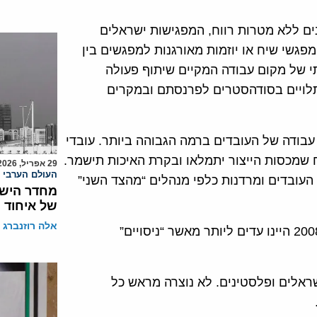
נים ללא מטרות רווח, המפגישות ישראלים
מפגשי שיח או יוזמות מאורגנות למפגשים בין
י של מקום עבודה המקיים שיתוף פעולה
תלויים בסודהסטרים לפרנסתם ובמקרים
 עבודה של העובדים ברמה הגבוהה ביותר. עובדי
 שמכסות הייצור יתמלאו ובקרת האיכות תישמר.
29 אפריל, 2026
העולם הערבי
העובדים ומרדנות כלפי מנהלים “מהצד השני”
מחדר הישי
של איחוד ה
אלה רוזנברג
מאז שגייסנו את העובדים הפלסטינים הראשונים שלנו ב-2008 היינו עדים ליותר מאשר “ניסויים”
ישראלים ופלסטינים. לא נוצרה מראש כל