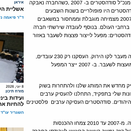
מוצרינו על ידי ארגונים שונים של BDS. התמניתי לתפקיד מנכ”ל סודהסטרים ב- 2007 ,כשהחברה נאבקה
איראן
אשליית הש
דהסטרים היו פופולריים בשנות השבעים
ד"ר פיאמה ני
והשמונים בישראל, באנגליה ובגרמניה, סבלה החברה ב- 2007 מצמיחה מוגבלת וממחסור במשאבים
ר ברחבי העולם. בנוסף לעובדה שירשתי חברה
ודהסטרים: מפעל לייצור פצצות לשעבר באזור
בראשית 2007 החברה לא העסיקה פלסטינים במפעל שלה מעבר לקו הירוק. העסקנו רק 230 עובדים,
רובם ישראלים יהודים מירושלים, ביניהם עולים מברית המועצות לשעבר. ב- 2007 ייצר המפעל
ק מחדש את המותג שלנו ולהתחרות בשוק
8 יוני, 2026
מזרח תיכון
ות שלי בתפקיד, התחלנו להעסיק ערבים
ועידות בינ
היהודים. סודהסטרים העסיקה ערבים פלסטינים
להחיות את
השגריר עו"ד 
התוכנית העסקית החדשה שלנו גרמה לשינוי דרמתי בחברה. מ-2007 עד 2010 צמחו ההכנסות