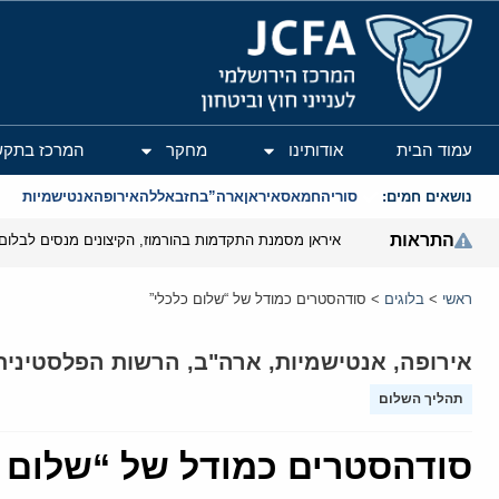
המרכז הירושלמי לענייני חוץ וביטחון
עמוד הבית
אודותינו
מחקר
המרכז בתקש
נושאים חמים:
סוריה
חמאס
איראן
ארה”ב
חזבאללה
אירופה
אנטישמיות
התראות
איראן מסמנת התקדמות בהורמוז, הקיצונים מנסים לבלום
ראשי
>
בלוגים
>
סודהסטרים כמודל של “שלום כלכלי”
אירופה
,
אנטישמיות
,
ארה"ב
,
הרשות הפלסטינית
תהליך השלום
סודהסטרים כמודל של “שלום כ