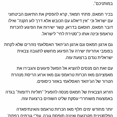
במותניכם".
בכיר חמאס, פתחי חמאד, קרא להפסיק את התיאום הביטחוני
עם ישראל וכי "אין דיאלוג עם הכובש אלא דרך לוע הקנה" ואילו
דובר חמאס, חוסאם בדראן, קשר ישירות את הפיגוע להכרזת
טראמפ וכינה אותו כ"סטירת לחי" לישראל.
גם ארגון חמאס וגם ארגון הג'יהאד האסלאמי נזהרים שלא לקחת
בפומבי אחריות ישירה על הפיגוע מחשש לתגובה צבאית
ישראלית נגדם ברצועת עזה.
עם זאת הם מנסים להוציא אל הפועל פיגועים והגבירו את
מאמציהם מאז הכרזת טראמפ וגם מאז ארוע הריסת מנהרת
הטרור של הג'יהאד האסלאמי באזור כיסופים.
הזרוע הצבאית של חמאס מנסה להפעיל "חוליות רדומות" בגדה
באמצעות משוחררי עסקת שליט השוהים ברצועת עזה.
יותר מחודש ימים חלף מאז הכרזת טראמפ והאינתיפאדה
הפלסטינית מקרטעת ואיננה תופסת גובה, עפ"י גורמים בפתח'