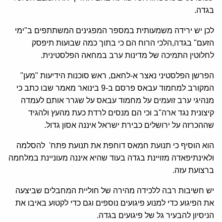
בגדה.
לכן יש ירידה משמעותית במספר המפגינים המשתתפים ב"ימי
הזעם" בגדה,הלכי הרוח הם כי בתוך כמה שבועות תיפסק
לחלוטין התמיכה של מדינות ערב במחאה הפלסטינית.
הפרשן הפלסטיני נאצר א-לחאם, ראש סוכנות הידיעות "מען"
המקורב למחמוד עבאס פרסם ב-9 בינואר מאמר שבו כתב כי
מנהיגי ערב זועמים על מחמוד עבאס על שגרר אותם לעמדה
קיצונית נגד ארה"ב וכי הם מנסים לרדת כעת מהעץ ולהגיד
שההכרזה על ירושלים כבירת ישראל איננה אסון גדול.
הוא הוסיף כי תנועת חמאס דוחפת את תנועת פתח' להסלמה
ולאינתיפאדה מזויינת בגדה בעוד שהיא איננה מעוניינת במלחמה
ברצועת עזה.
יש חשיבות רבה ללכידה מהירה של חוליית המחבלים שביצעה
את הפיגוע כדי למנוע פיגועים נוספים וגם כדי לקטוע באיבו את
הניסיון להבעיר גל של פיגועים בגדה.