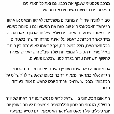
מרכב פלסטיני שעקף את רכבו, עם זאת כל הארגונים
הפלסטינים ברצועה משבחים את הפיגוע.
סביר להניח שחולייה מחבלים משתייכת לארגון חמאס או ארגון
הג'יהאד האסלאמי היא שביצעה את הפיגוע וגם ניסיונות לפיגועי
ירי באזור בשבועות האחרונים שלא הצליחו. ארגון חמאס הכריז
מייד לאחר הכרזת טראמפ על "אינתיפאדה חדשה" בשטחים
בכל האמצעים, כולל בנשק חם, אך קריאתו לא נענתה בין היתר
בגלל פעילות הסיכול המוצלחת של השב"כ הישראלי שהצליח
לחשוף תשתיות טרור בגדה לפני שביצעו פיגועים.
גם מחמוד עבאס איננו מעוניין באינתיפאדה מזויינת בשטחי
הגדה אלא במחאה עממית רחבה באופן שיאפשר לו "לשלוט על
הלהבות" מבלי שישראל וארה"ב יוכלו להאשים אותו בעידוד
טרור.
התיאום הביטחוני בין ישראל לרש"פ נמשך עפ"י הוראתו של יו"ר
הרש"פ, מנגנוני הביטחון הפלסטינים ממשיכים לעצור באופן יום
יומי פעילים של חמאס והג'יהאד האסלאמי וגם לסייע במניעת