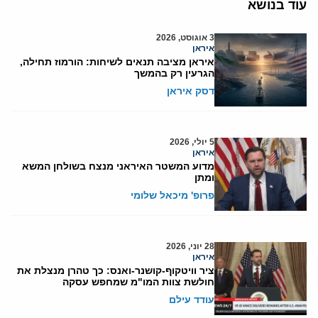
עוד בנושא
3 אוגוסט, 2026
איראן
איראן מציבה תנאים לשיחות: הורמוז תחילה,
הגרעין רק בהמשך
דסק איראן
5 יולי, 2026
איראן
מדוע המשטר האיראני מנצח בשולחן המשא
ומתן
פרופ' מיכאל שלומי
28 יוני, 2026
איראן
ציר וויטקוף-קושנר-ואנס: כך טהרן מנצלת את
חולשת צוות המו"מ שמחפש עסקה
עודד עילם