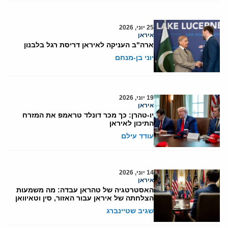
25 יוני, 2026
איראן
ארה"ב העניקה לאיראן דריסת רגל בלבנון
יוני בן-מנחם
19 יוני, 2026
איראן
יו-טהרן: כך מכר דונלד טראמפ את המזרח
התיכון לאיראן
עודד עילם
14 יוני, 2026
איראן
האסטרטגיה של טהראן עבדה: מה משמעות
הצלחתה של איראן עבור האזור, סין וטאיוואן
שגיב שטיינברג