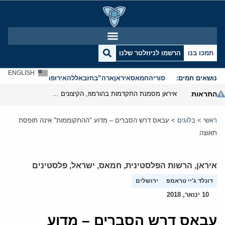
תמכו בנו
הרשמו לניוזלטר שלנו
ENGLISH
נושאים חמים:
סוריה
חמאס
איראן
ארה”ב
חזבאללה
אירופה
אנטישמיות
התראות
איראן מסמנת התקדמות בהורמוז, הקיצונים מנסים לבלום
ראשי
>
בלוגים
>
עבאס דרש הסברים – מדוע "ההתקוממות" אינה תופסת
תאוצה
איראן
,
הרשות הפלסטינית
,
חמאס
,
ישראל
,
פלסטינים
דונלד ג'יי טראמפ
ירושלים
10 ינואר, 2018
עבאס דרש הסברים – מדוע