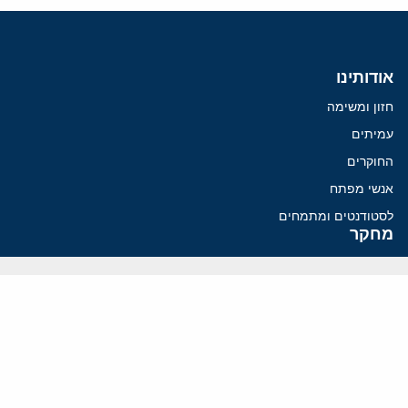
אודותינו
חזון ומשימה
עמיתים
החוקרים
אנשי מפתח
לסטודנטים ומתמחים
מחקר
תימן
תוניסיה
תהליך השלום
רוסיה
קנדה
קטאר
פלסטינים