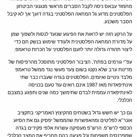
מחמוד עבאס ניסה לקבל הסברים מראשי מנגנוני הביטחון
הפלסטינים מדוע גל המחאה הפלסטיני בגדה דועך אך לא קיבל
הסבר משכנע.
על הרקע הזה יש לראות את הפיגוע שנועד לנסות ולשפוך שמן
על מדורת המחאה הפלסטינית ולעודד שימוש בנשק חם כדי
ליצור תהודה גדולה יותר לזעם הפלסטיני על הכרזת טראמפ.
עפ"י גורמים בפתח', הציבור הפלסטיני מתוסכל מהרפיסות של
מדינות ערב שלא נקטו בשום צעד מעשי נגד ממשל טראמפ
מלבד גינויים ואיומים, הפלסטינים בגדה שעברו כבר שתי
אינתיפאדות מאז 1987 אינם רואים עוד טעם בכניסה
לאינתיפאדה עממית לבדם שתימשך כמה שנים ותפגע במצבם
הכלכלי.
גם כך יש חשש גדול בשטחים מהקיצוץ האמריקני בתקציב
אונר"א לפליטים ומהאפשרות שהממשל יפסיק גם את הסיוע
הכספי לרש"פ. הרש"פ מעסיקה עשרות אלפי פקידים בגדה
שמפרנסים משפחות וכל פגיעה בהם תחריף את המצב הכלכלי