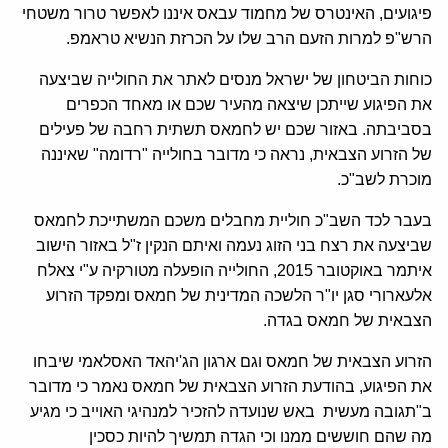
פיגועים, האינטרס של מחמוד עבאס איננו לאפשר טרור משטחי
הרש"פ למרות הזעם הרב שלו על הכרזת הנשיא טראמפ.
כוחות הביטחון של ישראל מנסים לאתר את החולייה שביצעה
את הפיגוע שייתכן שיצאה מהעיר שכם או מאחד הכפרים
בסביבתה. באזור שכם יש לחמאס תשתית רחבה של פעילים
של הזרוע הצבאית, נראה כי מדובר בחולייה "רדומה" שאיננה
מוכרת לשב"כ.
בעבר לכד השב"כ חוליית מחבלים משכם המשתייכת לחמאס
שביצעה את רצח בני הזוג נעמה ואיתם הנקין ז"ל באזור הישוב
איתמר באוקטובר 2015, החולייה הופעלה מטורקיה ע"י צאלח
אלעארורי סגן יו"ר הלשכה המדינית של חמאס ומפקד הזרוע
הצבאית של חמאס בגדה.
הזרוע הצבאית של חמאס וגם ארגון הג'יהאד האסלאמי שיבחו
את הפיגוע, בהודעת הזרוע הצבאית של חמאס נאמר כי מדובר
ב"תגובה מעשית באש שנועדה להזכיר למנהיגי האוייב כי מגיע
מה שהם חוששים ממנו וכי הגדה תמשיך להיות כסכין