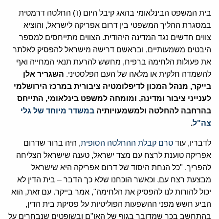
בית המשפט הבינלאומי בהאג קיבל היום (ו') החלטה דרמטית
במסגרת ההליך המשפטי בין דרום אפריקה לישראל, והוציא
צווים חדשים נגד המדינה היהודית. הצווים מתייחסים למספר
היבטים משמעותיים, ובראשם דרישה מישראל להפסיק לאלתר
את פעולות הלחימה ברפיח, מחשש להרעת תנאי המחייה ואף
להשמדה חלקית או מלאה של העם הפלסטיני.
השגריר אלן
בייקר, מנהל המכון לדיפלומטיה ציבורית במרכז הירושלמי
לענייני ציבור ומדינה, ומומחה למשפט בינלאומי, התייחס
בהרחבה להחלטה ולמשמעויותיה
במשדר מיוחד של גלי
צה"ל
.
לדבריו, עוד
טרם קבלת ההחלטה הסופית
, היה ברור שדרום
אפריקה טוענת לרצח עם מצד ישראל, טענה שישראל הצליחה
להפריך. "כל הנחת היסוד של דרום אפריקה היא שישראל
מבצעת רצח עם, וכאשר הוכחנו שלא כך הדבר – בית הדין לא
יכול להורות לנו להפסיק את הלחימה", אמר בייקר. עם זאת, הוא
הביע חשש מפני ההשפעות הפוליטיות על פסיקת בית הדין,
בהתחשב בכך שמדובר בגוף של האו"ם ובשופטים שנבחרים על