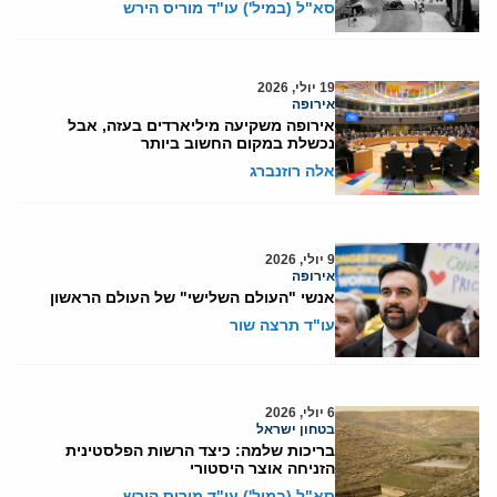
סא"ל (במיל') עו"ד מוריס הירש
19 יולי, 2026
אירופה
אירופה משקיעה מיליארדים בעזה, אבל
נכשלת במקום החשוב ביותר
אלה רוזנברג
9 יולי, 2026
אירופה
אנשי "העולם השלישי" של העולם הראשון
עו"ד תרצה שור
6 יולי, 2026
בטחון ישראל
בריכות שלמה: כיצד הרשות הפלסטינית
הזניחה אוצר היסטורי
סא"ל (במיל') עו"ד מוריס הירש