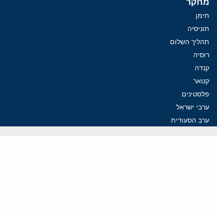
מחקר
תימן
תוניסיה
תהליך השלום
רוסיה
קנדה
קטאר
פלסטינים
ערבי ישראל
ערב הסעודית
עיראק
פרסומים אחרונים
פזשכיאן רוצה הסדרה, השמרנים באיראן רוצים מנוף לחץ בהורמוז
איראן מסמנת התקדמות בהורמוז, הקיצונים מנסים לבלום
קמפיזם: איך דוקטרינה קומוניסטית עיצבה את היחס לישראל במערב
נקמה בכותרות, הסכם בחדרים: איראן מתקרבת לפתיחת הורמוז
עסקה מסוכנת: מועצת השלום של טראמפ וחמאס
ווידאו