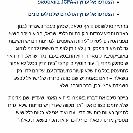
הצטרפו אל ערוץ ה-JCFA בוואסטאפ
הצטרפו אל ערוץ הטלגרם שלנו לעדכונים
בהתייחסו לשופט נוואף סלאם, שכיהן בעבר כשגריר לבנון
באו"ם והביע עמדות ביקורתיות כלפי ישראל, הביע בייקר חשש
מפני הטיה פוליטית: "לזהות השופטים ולמדינותיהם יש חשיבות
גדולה מאוד בפסקי דין. לא ניתן לצפות משופט לבנוני לנהוג
באובייקטיביות, מאחר והוא התבטא בעבר נגד ישראל. היה ראוי
שיסתלק מהדיון". עוד הוסיף בייקר כי "בית הדין בכלל לא אמור
להתעסק בכל מה שלא קשור להשמדת עם. עליהם לדון רק
בשאלה – האם באמת יש שם כוונה ברורה של ישראל לבצע
השמדת עם? ובכן, כבר הוכחנו שלא".
בייקר סיכם את דבריו באומרו כי הוא מאמין שעדיין ישנן מדינות
שלא יתמכו בצווים אלו: "אני מקווה שעדיין יש מדינות שלא יגררו
לתמוך בעיוות כזה של הדין. עם זאת, אני לא בטוח כלל שיש
מספיק מדינות כאלה כדי להכריע את הכף בשאלות כאלה".