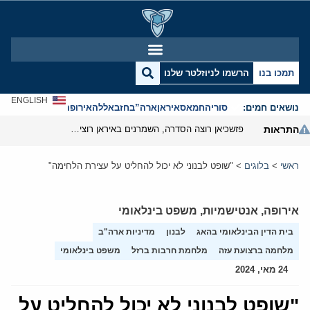
תמכו בנו
הרשמו לניוזלטר שלנו
ENGLISH
נושאים חמים:
סוריה
חמאס
איראן
ארה”ב
חזבאללה
אירופה
אנטישמיות
התראות
פזשכיאן רוצה הסדרה, השמרנים באיראן רוצים מנוף לחץ בהורמוז
ראשי
>
בלוגים
>
"שופט לבנוני לא יכול להחליט על עצירת הלחימה"
אירופה
,
אנטישמיות
,
משפט בינלאומי
בית הדין הבינלאומי בהאג
לבנון
מדיניות ארה"ב
מלחמה ברצועת עזה
מלחמת חרבות ברזל
משפט בינלאומי
24 מאי, 2024
"שופט לבנוני לא יכול להחליט על