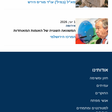
סא"ל (במיל') עו"ד מוריס הירש
1 יוני, 2026
אירופה
המשוואה השגויה של האומות המאוחדות
המרכז הירושלמי
אודותינו
חזון ומשימה
עמיתים
החוקרים
אנשי מפתח
לסטודנטים ומתמחים