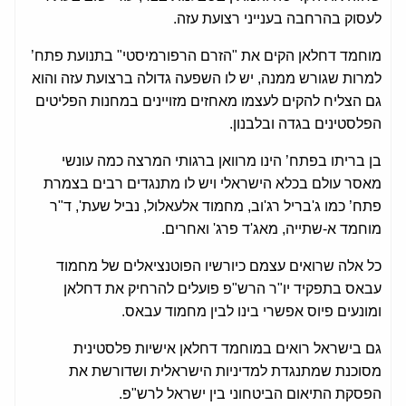
לעסוק בהרחבה בענייני רצועת עזה.
מוחמד דחלאן הקים את "הזרם הרפורמיסטי" בתנועת פתח’
למרות שגורש ממנה, יש לו השפעה גדולה ברצועת עזה והוא
גם הצליח להקים לעצמו מאחזים מזויינים במחנות הפליטים
הפלסטינים בגדה ובלבנון.
בן בריתו בפתח’ הינו מרוואן ברגותי המרצה כמה עונשי
מאסר עולם בכלא הישראלי ויש לו מתנגדים רבים בצמרת
פתח’ כמו ג'בריל רג'וב, מחמוד אלעאלול, נביל שעת', ד"ר
מוחמד א-שתייה, מאג'ד פרג' ואחרים.
כל אלה שרואים עצמם כיורשיו הפוטנציאלים של מחמוד
עבאס בתפקיד יו"ר הרש"פ פועלים להרחיק את דחלאן
ומונעים פיוס אפשרי בינו לבין מחמוד עבאס.
גם בישראל רואים במוחמד דחלאן אישיות פלסטינית
מסוכנת שמתנגדת למדיניות הישראלית ושדורשת את
הפסקת התיאום הביטחוני בין ישראל לרש"פ.