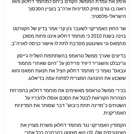
אימץ את עמדת הממשל הקודם ביחס למוחמד דחלאן והוא
רואה בו גורם מזיק למדיניות ארה"ב בעניין הסכסוך
הישראלי-פלסטיני.
שר החוץ האמריקני לשעבר ג'ון קרי אמר בדיון של הקוורטט
בוינה בשנת 2010 כי מוחמד דחלאן איננו פחות מסוכן
מחמאס וכי וושינגטון מסרבת לתת לו אישור כניסה לארה"ב.
בדיונים שערך ממשל טראמפ בהשתתפות השליח ג'ייסון
גרינבלט והשגריר דיוויד פרידמן על "היום שאחרי מחמוד
עבאס" נאמר כי מוחמד דחלאן הציל את תנועת חמאס והוא
ששכנע את ההנהגה המצרית לפתוח עמה בדיאלוג.
בכירי ממשל טראמפ מאשימים את מוחמד דחלאן בהפרחת
הצהרות הקוראות לבטל את הסכם אוסלו ולהכריז על
השטחים כ"מדינה תחת כיבוש" דבר שסותר את המדיניות
האמריקנית.
הקמפיין האמריקני נגד מוחמד דחלאן משרת מצויין את
האינטרסים שלו, לכן הוא מצוטט בהרחבה בכל אתרי