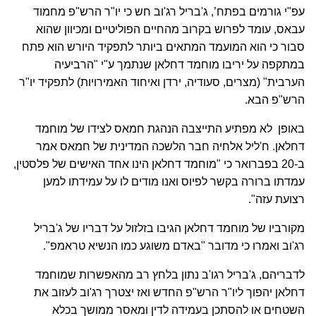
עפ"י גורמים בפתח’, ג'בריל רג'וב חש כי יו"ר הרש"פ מחמוד
עבאס, עומד לפרוש בקרוב מהחיים הפוליטיים ומכיוון שהוא
סבור כי הוא המועמד המתאים ביותר לתפקיד היורש הוא פתח
במתקפה על יריבו מוחמד דחלאן שנתמך ע"י "הרביעיה
הערבית" (מצרים, סעודיה, ירדן ואיחוד האמירויות) לתפקיד יו"ר
הרש"פ הבא.
באופן לא מפתיע התייצבה הנהגת חמאס לצידו של מוחמד
דחלאן. ח'ליל אלחיה חבר הלשכה המדינית של חמאס אמר
ב-20 בפברואר כי "מוחמד דחלאן הינו אחד האישים של פלסטין,
עמדתו ברורה בקשר לפיוס ואנו מודים לו על עמידתו למען
רצועת עזה".
מקורביו של מוחמד דחלאן הגיבו בזלזול על דבריו של ג'בריל
רג'וב ואמרו כי מדובר "באדם משוגע כמו הנשיא טראמפ".
לדבריהם, ג'בריל רגו'ב נתון בלחץ רב מהאפשרות שמוחמד
דחלאן יהפוך ליו"ר הרש"פ החדש ואז יצטרך רג'וב לעזוב את
השטחים או להסתכן בעמידה לדין ומאסר ממושך בכלא