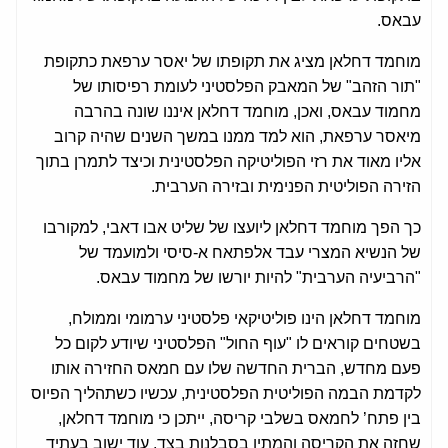
עבאס.
מוחמד דחלאן מציג את תקופתו של יאסר ערפאת כתקופת
"תור הזהב" של המאבק הפלסטיני לעומת רפיסותו של
מחמוד עבאס, ואכן, מוחמד דחלאן איננו שונה בהרבה
מיאסר ערפאת, הוא למד ממנו במשך השנים שהיה קרוב
אליו מאוד את רזי הפוליטיקה הפלסטינית וכיצד לתמרן בתוך
הזירה הפוליטית הפנימית ובזירה הערבית.
כך הפך מוחמד דחלאן ליועצו של שליט אבו דאבי, למקורבו
של הנשיא המצרי עבד אלפתאח א-סיסי ולמועמד של
"הרביעיה הערבית" להיות יורשו של מחמוד עבאס.
מוחמד דחלאן הינו פוליטיקאי פלסטיני ערמומי וממולח,
בשטחים קוראים לו "עוף החול" הפלסטיני שיודע לקום כל
פעם מחדש, הברית החדשה שלו עם חמאס החזירה אותו
לקדמת הבמה הפוליטית הפלסטינית, עכשיו כשתהליך הפיוס
בין פתח’ לחמאס בשלבי קריסה, ייתכן כי מוחמד דחלאן,
שחזה את הקריסה והמתין בסבלנות בצד, עוד ישוב בעתיד