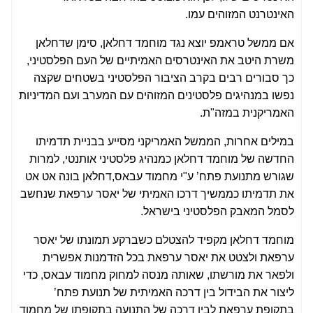
האינטרנט המזוהים עמו.
אם ממשל טראמפ יוצא נגד מוחמד דחלאן, סימן שדחלאן
משרת היטב את האינטרסים האמיתיים של העם הפלסטיני,
כך סבורים רבים בקרב הציבור הפלסטיני בשטחים שקצה
נפשו במנהיגים פלסטינים המזוהים עם המערב ועם המדיניות
האמריקנית במזה"ת.
במילים אחרות, הממשל האמריקני מסייע בבניית תדמיתו
החדשה של מוחמד דחלאן כמנהיג פלסטיני אותנטי, למרות
שגורש מתנועת פתח’ ע"י מחמוד עבאס,דחלאן בונה אט אט
את תדמיתו כממשיך דרכו האמיתי של יאסר ערפאת שנחשב
לסמל המאבק הפלסטיני בישראל.
מוחמד דחלאן מקפיד להצטלם כשברקע תמונתו של יאסר
ערפאת ולצטט את יאסר ערפאת בכל הזדמנות אפשרית
ולפאר את מורשתו, שאותה מנסה למחוק מחמוד עבאס, כדי
ליצור את הבידול בין דרכה האמיתית של תנועת פתח’
בתקופת ערפאת לבין דרכה של התנועה בתקופתו של מחמוד