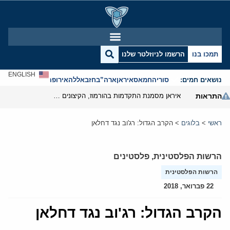
תמכו בנו
הרשמו לניוזלטר שלנו
ENGLISH
נושאים חמים:
סוריה
חמאס
איראן
ארה”ב
חזבאללה
אירופה
אנטישמיות
התראות
איראן מסמנת התקדמות בהורמוז, הקיצונים מנסים לבלום
ראשי
>
בלוגים
>
הקרב הגדול: רג'וב נגד דחלאן
הרשות הפלסטינית
,
פלסטינים
הרשות הפלסטינית
22 פברואר, 2018
הקרב הגדול: רג'וב נגד דחלאן