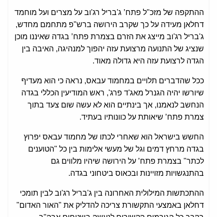
ההתקפה של מזכ"ל פתח’ ג'בריל רג'וב על מצרים ועל מוחמד
דחלאן מעידה על כך שקרב הירושה ברש"פ מתחמם מחדש,
ג'בריל רג'וב מייצג את הזרם בצמרת פתח’ בגדה שאיננו מוכן
שנציג של התנועה מרצועת עזה יהפוך למנהיגה, האיבה בין
הגדה לרצועת עזה היא גדולה מאוד.
ככל שהדברים תלויים במחמוד עבאס, נראה כי הוא מעדיף
שיורשו יהיה הגנרל מאג'ד פרג', ראש המודיעין הכללי בגדה
הנחשב לנאמנו, אך בינתיים הוא לא עשה שום צעד בתוך
צמרת פתח’ שיאותת על כוונותיו בעתיד.
החשש בישראל הוא שאחרי לכתו של מחמוד עבאס יפרוץ
בגדה מרחץ דמים וגל של מעשי אלימות בין כל "הטוענים
לכתר" בצמרת פתח’ על הירושה שיהיו מלווים גם
בהתנגשויות מזויינות ובכאוס ביטחוני בגדה.
ההתכתשות המילולית האחרונה בין ג'בריל רג'וב לבין תומכי
דחלאן באמצעי התקשורת צריכה להדליק את "האור האדום"