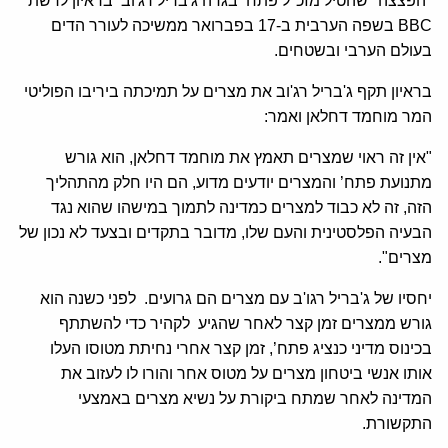
"הפצצה" שהטיל מזכ"ל פתח’ בגדה ג'בריל רג'וב בראיון לרשת
BBC בשפה הערבית ב-17 בפברואר ממשיכה לעורר הדים
בעולם הערבי ובשטחים.
בראיון תקף ג'בריל רג'וב את מצרים על תמיכתה ביריבו הפוליטי
המר מוחמד דחלאן ואמר:
"אין זה ראוי שמצרים תאמץ את מוחמד דחלאן, הוא גורש
מתנועת פתח’ והמצרים יודעים מדוע, הם היו חלק מהתהליך
הזה, זה לא כבוד למצרים כמדינה לתמוך במישהו שהוא נגד
הבעיה הפלסטינית והעם שלו, מדובר בתקדים ובצעד לא נכון של
מצרים".
יחסיו של ג'בריל רגו'ב עם מצרים הם גרועים. לפני כשנה הוא
גורש ממצרים זמן קצר לאחר שהגיע לקהיר כדי להשתתף
בכינוס מדיני כנציג פתח’, זמן קצר אחרי נחיתת מטוסו העלו
אותו אנשי ביטחון מצרים על מטוס אחר והורו לו לעזוב את
המדינה לאחר שמתח ביקורת על נשיא מצרים באמצעי
התקשורת.