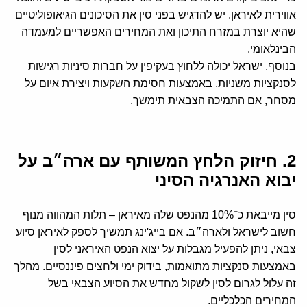
אווירית לאיראן. יש להדגיש בפני סין את הסיכונים הגיאופוליטיים
שהיא יוצרת במזרח התיכון ואת המחירים האפשריים למעמדה
הבינלאומי.
בנוסף, ישראל יכולה ללחוץ בעקיפין על חברות סיניות רגישות
לסנקציות משניות, באמצעות חסימת השקעות ויצירת איום על
מסחר, אם התמיכה הצבאית תימשך.
2. חיזוק הלחץ המשותף עם ארה״ב על
יבוא האנרגיה הסיני
סין מייבאת כ־10% מהנפט שלה מאיראן – תלות המהווה מנוף
חשוב לישראל ולארה״ב. אם בייג'ינג תמשיך לספק לאיראן סיוע
צבאי, ניתן להפעיל מגבלות על יצוא הנפט האיראני לסין
באמצעות סנקציות מתואמות, בידוק ימי ולחצים פיננסיים. מהלך
זה עלול לגרום לסין לשקול מחדש את הסיוע הצבאי בשל
המחירים הכלכליים.