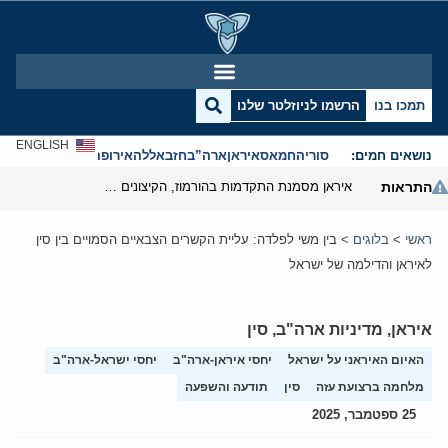
תמכו בנו
הרשמו לניוזלטר שלנו
ENGLISH
נושאים חמים:
סוריה
חמאס
איראן
ארה”ב
חזבאללה
אירופה
אנטישמיות
התראות
איראן מסמנת התקדמות בהורמוז, הקיצונים מנסים לבלום
ראשי
>
בלוגים
>
בין משי לפלדה: עליית הקשרים הצבאיים הסמויים בין סין
לאיראן והדילמה של ישראל
איראן
,
מדיניות ארה"ב
,
סין
האיום האיראני על ישראל
יחסי איראן-ארה"ב
יחסי ישראל-ארה"ב
מלחמה ברצועת עזה
סין
תודעה והשפעה
25 ספטמבר, 2025