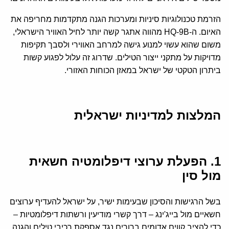
הזרמת טכנולוגיות סיניות ומערכות הגנה מתקדמות מחריפה את
האיום. ה-HQ-9B מהווה אתגר קשה יותר לחיל האוויר הישראלי,
משום שהוא עשוי למנוע גישה למרחב האווירי ולסבך תקיפות
מדויקות על מתקני ייצור הטילים. שדרוג זה עלול לפגוע קשות
ביתרון הטקטי של ישראל במאזן הכוחות האזורי.
המלצות למדיניות ישראלית
1. הפעלת ערוצי דיפלומטיה חשאית
מול סין
בשל הרגישות והסיכון שבעימות ישיר, על ישראל להעדיף ערוצים
חשאיים מול בייג'ינג – דרך קשרי מודיעין ורשתות דיפלומטיות –
כדי להציב קווים אדומים ברורים נגד אספקת רכיבי טילים והגנה