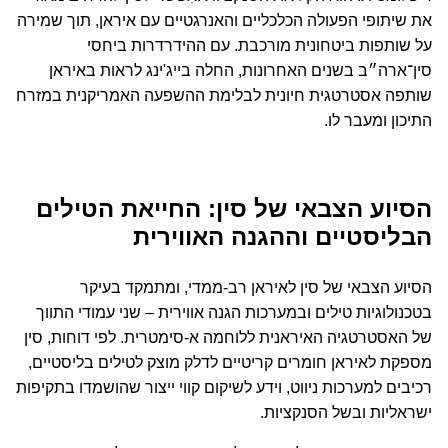
את שיתופי הפעולה הכלכליים והאנרגטיים עם איראן, תוך שמירה
על שותפות ביטחונית מורכבת. עם ההידרדרות ביחסי
סין־ארה״ב בשנים האחרונות, החלה בייג'ינג לראות באיראן
שותפה אסטרטגית חיונית לבלימת ההשפעה האמריקנית במזרח
התיכון ומעבר לו.
הסיוע הצבאי של סין: החייאת הטילים
הבליסטיים וההגנה האווירית
הסיוע הצבאי של סין לאיראן רב-ממדי, ומתמקד בעיקר
בטכנולוגיות טילים ובמערכות הגנה אווירית – שני עמודי התווך
של האסטרטגיה האיראנית ללוחמה א-סימטרית. לפי דוחות, סין
מספקת לאיראן חומרים קריטיים לדלק מוצק לטילים בליסטיים,
רכיבים למערכות ניווט, וידע לשיקום קווי ייצור שהושמדו בתקיפות
ישראליות ובשל הסנקציות.