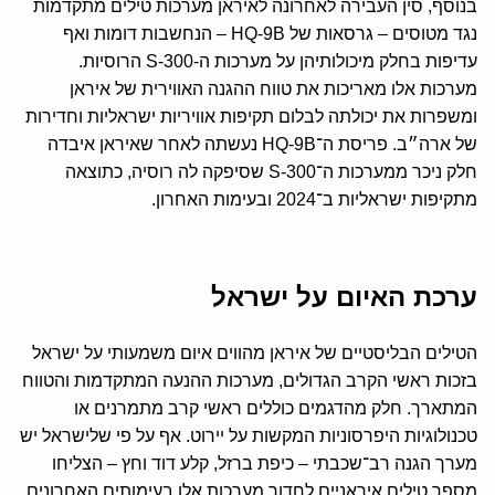
בנוסף, סין העבירה לאחרונה לאיראן מערכות טילים מתקדמות
נגד מטוסים – גרסאות של HQ-9B – הנחשבות דומות ואף
עדיפות בחלק מיכולותיהן על מערכות ה-S-300 הרוסיות.
מערכות אלו מאריכות את טווח ההגנה האווירית של איראן
ומשפרות את יכולתה לבלום תקיפות אוויריות ישראליות וחדירות
של ארה״ב. פריסת ה־HQ-9B נעשתה לאחר שאיראן איבדה
חלק ניכר ממערכות ה־S-300 שסיפקה לה רוסיה, כתוצאה
מתקיפות ישראליות ב־2024 ובעימות האחרון.
ערכת האיום על ישראל
הטילים הבליסטיים של איראן מהווים איום משמעותי על ישראל
בזכות ראשי הקרב הגדולים, מערכות ההנעה המתקדמות והטווח
המתארך. חלק מהדגמים כוללים ראשי קרב מתמרנים או
טכנולוגיות היפרסוניות המקשות על יירוט. אף על פי שלישראל יש
מערך הגנה רב־שכבתי – כיפת ברזל, קלע דוד וחץ – הצליחו
מספר טילים איראניים לחדור מערכות אלו בעימותים האחרונים.