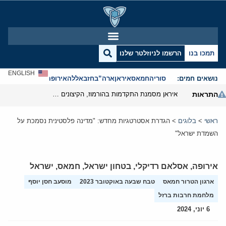
תמכו בנו
הרשמו לניוזלטר שלנו
ENGLISH
נושאים חמים:
סוריה
חמאס
איראן
ארה”ב
חזבאללה
אירופה
אנטישמיות
התראות
איראן מסמנת התקדמות בהורמוז, הקיצונים מנסים לבלום
ראשי
>
בלוגים
>
הגדרת אסטרטגיות מחדש: "מדינה פלסטינית נסמכת על
השמדת ישראל"
אירופה
,
אסלאם רדיקלי
,
בטחון ישראל
,
חמאס
,
ישראל
ארגון הטרור חמאס
טבח שבעה באוקטובר 2023
מוסעב חסן יוסף
מלחמת חרבות ברזל
6 יוני, 2024