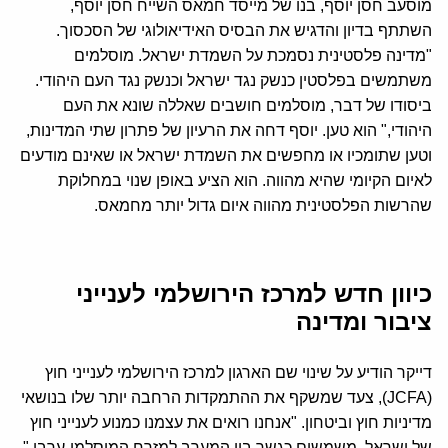
מוסעב חסן יוסף, בנו של מייסד חמאס השייח חסן יוסף,
השתתף בדיון והדגיש את הבסיס האידיאולוגי של הסכסוך.
"מדינה פלסטינית נסמכת על השמדת ישראל. מוסלמים
משתמשים בפלסטין כנשק נגד ישראל וכנשק נגד העם היהודי.
ביסודו של דבר, מוסלמים חושבים שאללה שונא את העם
היהודי," הוא טען. יוסף דחה את הרעיון של פתרון שתי המדינות,
וטען שתומכיו או מחפשים את השמדת ישראל או שאינם מודעים
לאיום הקיומי שהיא מהווה. הוא הציע באופן שנוי במחלוקת
שהרשות הפלסטינית מהווה איום גדול יותר מחמאס.
כיוון חדש למרכז הירושלמי לענייני
ציבור ומדינה
דייקר הודיע על שינוי שם הארגון למרכז הירושלמי לענייני חוץ
(JCFA), צעד שמשקף את ההתמקדות הרחבה יותר שלו בנושאי
מדיניות חוץ וביטחון. "אנחנו רואים את עצמנו כמנוע לענייני חוץ
של ישראל, משמשים כגשר בין המערב למזרח המוסלמי-ערבי,"