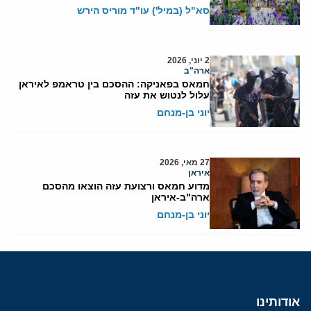
סא"ל (במיל') עו"ד מוריס הירש
2 יוני, 2026
ארה"ב
חמאס בפאניקה: ההסכם בין טראמפ לאיראן
עלול לנטוש את עזה
יוני בן-מנחם
27 מאי, 2026
איראן
מדוע חמאס ורצועת עזה הוצאו מהסכם
ארה"ב-איראן
יוני בן-מנחם
אודותינו