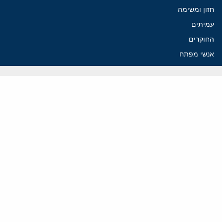
חזון ומשימה
עמיתים
החוקרים
אנשי מפתח
לסטודנטים ומתמחים
מחקר
תימן
תוניסיה
תהליך השלום
רוסיה
קנדה
קטאר
פלסטינים
ערבי ישראל
ערב הסעודית
עיראק
פרסומים אחרונים