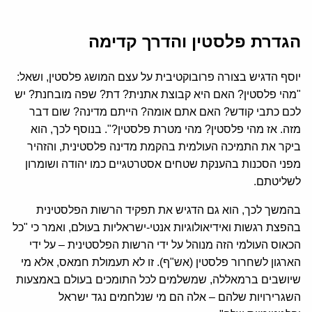
הגדרת פלסטין והדרך קדימה
יוסף הדגיש בצורה פרובוקטיבית על עצם המושג פלסטין, ושאל:
"מהי פלסטין? האם היא קבוצת אתנית? דת? שפה מובחנת? יש
לכם כתבי קודש? האם אתם אומה? הייתם מדינה? שום דבר
מזה. אז מהי פלסטין? מהי מטרת פלסטין?". בנוסף לכך, הוא
ביקר את התמיכה העולמית בהקמת מדינה פלסטינית, והזהיר
מפני הסכנות בהענקת שטחים אסטרטגיים כמו יהודה ושומרון
לשליטתם.
בהמשך לכך, הוא גם הדגיש את תפקיד הרשות הפלסטינית
בהפצת רגשות ואידיאולוגיות אנטי-ישראליות בעולם, ואמר כי "כל
הכאוס העולמי הזה מנוהל על ידי הרשות הפלסטינית – על ידי
הארגון לשחרור פלסטין (אש"ף). זו לא תעמולת חמאס, אלא מי
שיושבים ברמאללה, שמשלמים לכל התומכים בעולם באמצעות
השגרירויות שלהם – אלה הם מי שנלחמים נגד ישראל