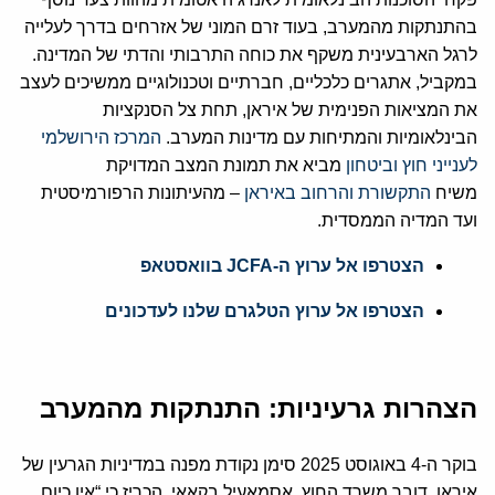
בהתנתקות מהמערב, בעוד זרם המוני של אזרחים בדרך לעלייה
לרגל הארבעינית משקף את כוחה התרבותי והדתי של המדינה.
במקביל, אתגרים כלכליים, חברתיים וטכנולוגיים ממשיכים לעצב
את המציאות הפנימית של איראן, תחת צל הסנקציות
הבינלאומיות והמתיחות עם מדינות המערב.
המרכז הירושלמי
לענייני חוץ וביטחון
מביא את תמונת המצב המדויקת
משיח
התקשורת והרחוב באיראן
– מהעיתונות הרפורמיסטית
ועד המדיה הממסדית.
הצטרפו אל ערוץ ה-JCFA בוואסטאפ
הצטרפו אל ערוץ הטלגרם שלנו לעדכונים
הצהרות גרעיניות: התנתקות מהמערב
בוקר ה-4 באוגוסט 2025 סימן נקודת מפנה במדיניות הגרעין של
איראן. דובר משרד החוץ, אסמאעיל בקאאי, הכריז כי “אין כיום