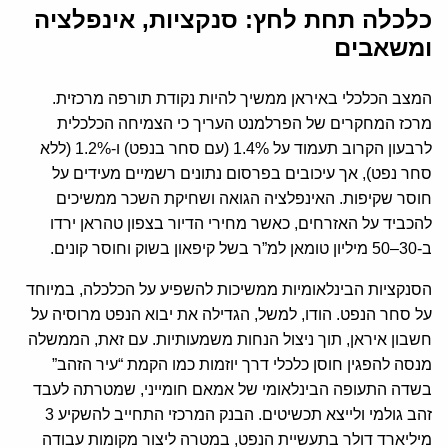
כלכלה תחת לחץ: סנקציות, אינפלציה
ומשאבים
המצב הכלכלי באיראן ממשיך להיות נקודת תורפה מרכזית.
מרכז המחקרים של הפרלמנט העריך כי הצמיחה הכלכלית
לרבעון הקרוב תעמוד על 1.4% (עם סחר בנפט) ו-1.2% (ללא
סחר נפט), אך עיכובים בפרסום נתונים רשמיים מעידים על
חוסר שקיפות. האינפלציה הגואה ושחיקת השכר ממשיכים
להכביד על האזרחים, כאשר מחירי הדיור בצפון טהראן ירדו
ב-30–50 מיליון טומאן למ”ר בשל קיפאון בשוק וחוסר קונים.
הסנקציות הבינלאומיות ממשיכות להשפיע על הכלכלה, במיוחד
על סחר הנפט. הודו, למשל, הגדילה את יבוא הנפט מרוסיה על
חשבון איראן, תוך ניצול הנחות משמעותיות. עם זאת, הממשלה
מנסה להפגין חוסן כלכלי דרך יוזמות כמו הקמת “עיר הזהב”
בשדה התעופה הבינלאומי של אמאם חומייני, שמטרתה לעבד
זהב גולמי ולייצא תכשיטים. הבנק המרכזי התחייב להשקיע 3
מיליארד דולר בתעשיית הנפט, במטרה ליצור מקומות עבודה