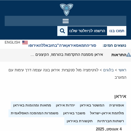
תמכו בנו
הרשמו לניוזלטר שלנו
ENGLISH
נושאים חמים:
סוריה
חמאס
איראן
ארה”ב
חזבאללה
אירופה
אנטישמיות
התראות
איראן מסמנת התקדמות בהורמוז, הקיצונים מנסים לבלום
ראשי
>
בלוגים
>
לגיטימציה מול סנקציות: איראן בונה עצמה דרך עימות עם
המערב
איראן
אופוזיציה
המשטר באיראן
יהדות איראן
מחאות ומהומות באיראן
מלחמת איראן-ישראל
משבר באיראן
משמרות המהפכה האסלאמית
רשתות חברתיות
תקשורת באיראן
4 אוגוסט, 2025