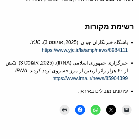
רשימת מקורות
باشگاه خبرنگاران جوان. (2025, אוגוסט 3).‏
YJC
.
https://www.yjc.ir/fa/amp/news/8984111
خبرگزاری جمهوری اسلامی (IRNA). (2025, אוגוסט 3). ‏בیش
از ۶۰ هزار زائر اربعین از مرز خسروی تردد کردند.‏
IRNA
.
https://www.irna.ir/news/85904399
עיתונים מובילים באיראן.