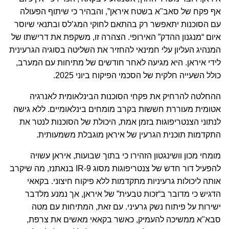
אף פקח של סאב"א בשטח איראן”, והבהיר כי שיתוף הפעולה
עם הסוכנות יתאפשר רק בהתאם לחוקי המג’לס ובתנאי שיוסר
איום “מנגנון ההדק” האירופי. הצהרה זו, משקפת את דרישתו של
המנהיג העליון עלי חמינאי להחזיר את השליטה בסוגיה הגרעינית
לידי איראן. היא מגיעה לאחר חודשים של מתיחות עם המערב,
כולל השעייה חלקית של הסכמי הפיקוח ביוני 2025.
ההחלטה להרחיק את פקחי הסוכנות הבינלאומית לאנרגיה
אטומית מעוררת חששות בקרב מומחים בינלאומיים. ללא גישה
לנתוני הצנטריפוגות בזמן אמת, היכולת של הסוכנות לנטר את
התקדמות תוכנית הגרעין של איראן מוגבלת משמעותית.
מומחי מכון וושינגטון הזהירו כי בתוך שבועות, איראן עשויה
להפעיל דור חדש של צנטריפוגות מסוג IR-9 בנאתנז, מה שיקרב
אותה ליכולות גרעיניות מתקדמות ללא פיקוח חיצוני. בקאאי
הדגיש כי מדובר ב“זכות טבעית” של איראן, אך נמנע מלדבר
ישירות על פיתוח נשק גרעיני. עם זאת, המתיחות עם מטה
סבא"א ממשיכה להעמיק, כאשר בקאאי מאשים את צרפת,