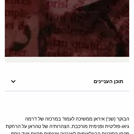
תוכן העניינים
הבוקר (שני) איראן ממשיכה לעמוד במרכזה של דרמה
גיאו-פוליטית ופנימית מורכבת. הצהרותיה של טהראן על הרחקת
פקחי הסוכנות הבינלאומית לאנרגיה אטומית מהוות צעד נוסף