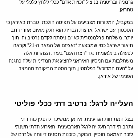
גרמניה ובריטניה בניצול “זכויות אדם” ככלי ללחץ כלכלי על
טהראן.
במקביל, המקורות מצביעים על תפיסה הולכת וגוברת באיראן כי
הסכסוך עם ישראל וארצות הברית הוא חלק מאיום אזורי רחב
יותר. משלחת פרלמנטרית לאו”ם ניסתה לקדם נרטיב זה, תוך
תיאור ישראל כמי שמבצעת “נאציזם של המאה ה-21” וקראה
לפעולה בינלאומית נגד “רצח העם” בעזה. הצהרות אלה
משתלבות עם הניסיון האיראני להציג את המדיניות שלה כהגנה
על “העם המדוכא” בפלסטין, תוך הסטת הביקורת מהמצב
הפנימי של איראן.
העלייה לרגל: נרטיב דתי ככלי פוליטי
בצל המתיחות הגרעינית, איראן ממשיכה להפגין כוח דתי
ותרבותי דרך העלייה לרגל הארבעינית, האירוע הדתי השנתי
לזכר האמאם חוסיין. הבוקר, סוכנות תסנים דיווחה על זרם של