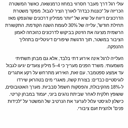
עולי רגל דרך מעבר חסרווי במחוז כרמנשאה, כאשר המשטרה
הכריזה על “כוננות כבדה” לאורך הציר לגבול. מפקד משטרת
הדרכונים דיווח על שיא של “יותר ממיליון דרכונים שהונפקו מאז
תחילת חודש”, עלייה של 30% לעומת השנה הקודמת. התקשורת
הרשמית מציגה את הזינוק בביקוש לדרכונים כהוכחה לאמון
הציבור במשטר, תוך הדגשת שיפורים דיגיטליים בתהליך
ההנפקה.
העלייה לרגל אינה אירוע דתי בלבד, אלא גם מבחן תשתיתי
משמעותי. משרד הפנים מעריך כי 4–5 מיליון צועדים יגיעו לגבול
עד אמצע ספטמבר. עם זאת, האירוע מתרחש על רקע אתגרים
לוגיסטיים כבדים: בצורת קשה, מאגרי מים בטהראן שירדו
ל-18% מהקיבולת, והפסקות חשמל סבביות. מערך האוטובוסים,
ששופץ חלקית לאחר שביתת נהגים ביוני, יעמוד במבחן קריטי.
כישלון לוגיסטי עלול לערער את הנרטיב של המשטר על “לכידות
פנים” ולהצית זעם ציבורי.