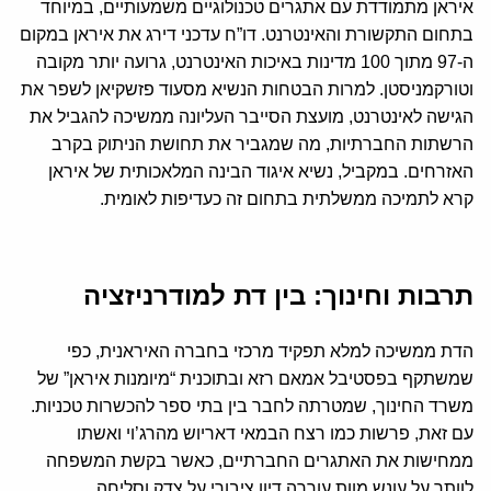
איראן מתמודדת עם אתגרים טכנולוגיים משמעותיים, במיוחד
בתחום התקשורת והאינטרנט. דו”ח עדכני דירג את איראן במקום
ה-97 מתוך 100 מדינות באיכות האינטרנט, גרועה יותר מקובה
וטורקמניסטן. למרות הבטחות הנשיא מסעוד פזשקיאן לשפר את
הגישה לאינטרנט, מועצת הסייבר העליונה ממשיכה להגביל את
הרשתות החברתיות, מה שמגביר את תחושת הניתוק בקרב
האזרחים. במקביל, נשיא איגוד הבינה המלאכותית של איראן
קרא לתמיכה ממשלתית בתחום זה כעדיפות לאומית.
תרבות וחינוך: בין דת למודרניזציה
הדת ממשיכה למלא תפקיד מרכזי בחברה האיראנית, כפי
שמשתקף בפסטיבל אמאם רזא ובתוכנית “מיומנות איראן” של
משרד החינוך, שמטרתה לחבר בין בתי ספר להכשרות טכניות.
עם זאת, פרשות כמו רצח הבמאי דאריוש מהרג’וי ואשתו
ממחישות את האתגרים החברתיים, כאשר בקשת המשפחה
לוותר על עונש מוות עוררה דיון ציבורי על צדק וסליחה.