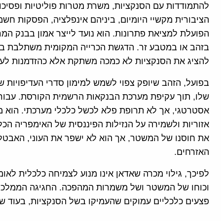
להתמודדות עם הסנקציות, משרת מטרות פוליטיות ופסיכו
הציבורית מקשיי היומיום, ביניהם אינפלציה, הפסקות ח
הפועלת למציאת פתרונות. הוא נועד לייצר אמון בבנק המר
בזהב או במטבע זר. הדגשת הכרייה המקומית משתלבת ב
להציג את הסנקציות לא כמכה משתקת אלא כהזדמנות לע
בפועל, הזהב שיופק צפוי לשמש למימון סדרי העדיפויות 
שלו, תוך עקיפת מערכת הבנקאות הרשמית הקורסת. עבור מ
אסטרטגי, אך לא תרופת פלא לכשל כלכלי מערכתי. הוא 
אזוריות ולשמירה על הנזילות הפיננסית של האימפריה ה
את חוסנו של המשטר, אך הוא לא ישפר את העוני, האבטל
האזרחים.
לפיכך, גילוי מכרה שאדאן אינו מנוע לצמיחה כלכלית לאומ
וכוחו של המשטר ושל משמרות המהפכה. החגיגה הממלכת
פצעים כלכליים עמוקים שהעמיקו בשל הסנקציות, בעוד ש