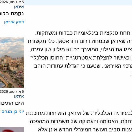
5 אוגוסט, 2026
איראן
נקמה בכות
דסק איראן
 תחת סנקציות בינלאומיות כבדות ומשתקות,
ה שאדאן שבמחוז דרום ח’וראסאן. כלי תקשורת
מקומיים, שלרוב מהדהדים את קו המסרים של המשטר, הציגו את הגילוי, המוערך בכ-61 מיליון טון עפרה,
וכאישור להצלחת אסטרטגיית “החוסן הכלכלי”
זי האיראני, שטענו כי הגדלת עתודות הזהב
5 אוגוסט, 2026
איראן
הים התיכון
יוני בן-מנחם
עיותיה הכלכליות של איראן, הוא חזות מתוכננת
הנרחבת, האטומה והעמוקה של משמרות המהפכה
ה כי הטענות סביב העושר המינרלי החדש אינן אלא