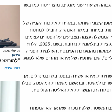
והה ושיעורי עוני מזנקים. מוצרי יסוד כמו בשר
פן קיצוני ושוחקת במהירות את כוח הקנייה של
ת, במיוחד במגזר האנרגיה, הובילו למחסור
ני הממשלה עצמה מצביעים על הפסדים עצומים
במגזר הפרטי. עם הפעלת מנגנון ה-Snapback והחזרת סנקציות בינלאומיות נרחבות בשנת 2025, הלחץ
ה עמוקות מהמערכת הפיננסית העולמית. הפנייה
29 יולי, 2026
איראן
ר “רווחים סמליים”, שכן שותפיה של איראן נזהרים שלא לפגוע
״להורמוז 
דסק איראן
יתות. איראן עשירה בנפט, בגז ובמינרלים, אך
קושרים למשטר, ובראשם משמרות המהפכה. סבלו
וסגורה זו, המשרתת את האליטה הפוליטית
ם המשטר, שלפיו מכרה שאדאן הוא המפתח