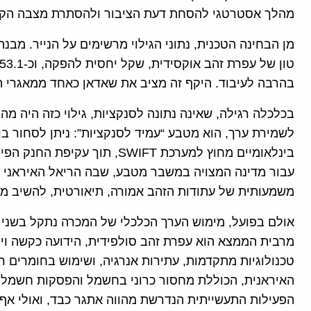
מהלך אסטרטגי להסחת דעת הציבור ולהסתרת מצבה הקש
בהרבה לעיבוד. היקף זה מציב את שאדאן כאחד ממאגרי ה
בכלכלה רגילה, שאינה נתונה לסנקציות, גילוי כזה היה מה
לשמירת ערך, הוא מטבע “עמיד לסנקציות”: ניתן לסחור 
בינלאומיים מחוץ למערכת SWIFT, 
עבור מדינה המצויה במשבר מטבע, שבה הריאל האיראני
משמעותית של עתודות הזהב אמורה, תיאורטית, להשיב מי
אולם בפועל, מימוש הערך הכלכלי של המכרה נתקל בשני ח
מרבית הממצא הוא עפרת זהב סולפידית, הידועה כקשה וי
טכנולוגיות מתקדמות, עתירות אנרגיה, ושימוש בחומרים ר
האיראנית, הכוללת מחסור כרוני בחשמל והפסקות חשמל ש
הפעילות התעשייתית הנדרשת מהווה אתגר כבד, ואולי אף 