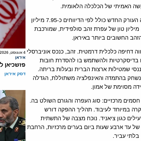
ה האמיתי של הכלכלה הלאומית.
מן הבחינה הטכנית, נתוני הגילוי מרשימים על הנייר. מבנה העורק החדש כולל לפי הדיווחים כ-7.95 מיליון
טון של עפרת זהב אוקסידית, שקל יחסית להפקה, וכ-53.1 מיליון טון של עפרת זהב סולפידית, שמורכבת
זהב החשובים ביותר באיראן.
ווה דחיפה כלכלית דרמטית. זהב, כנכס אוניברסלי
4 אוגוסט, 2026
איראן
בו בדיסקרטיות ולהשתמש בו להסדרת חובות
פזשכיאן ל
תוך עקיפת החנק הפיננסי שמטילות ארצות הברית ובעלות בריתה.
דסק איראן
 נשחק בהתמדה והאינפלציה משתוללת, הגדלה
דה מסוימת של אמון.
סמים מרכזיים: סוג העפרה והגורם השולט בה.
קרה במיוחד לעיבוד. תהליך ההפקה דורש
עילים כגון ציאניד. נוכח מצבה של התשתית
ל עד ארבע שעות ביום בערים מרכזיות, הרחבת
בלתי עביר.