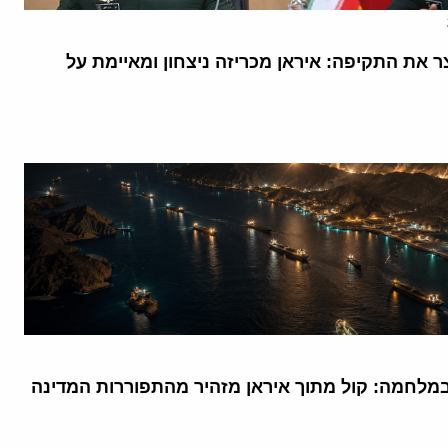
 את התקיפה: איראן מכריזה ניצחון ומאיימת על
מלחמה: קול מתוך איראן מזהיר מהתפוררות המדינה