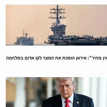
אין מחיר״: איראן הופכת את המצר לקו אדום במלחמה