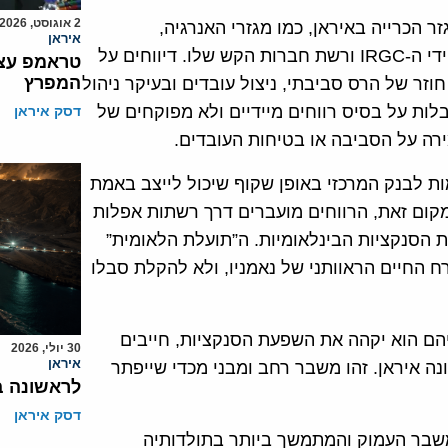
2 אוגוסט, 2026
 הכרייה באיראן, כמו מגזרי האנרגיה,
איראן
הפטרוכימיה והבנייה, מושפע עמוקות או נשלט ישירות על ידי ה-IRGC ורשת חברות הקש שלו. דיווחים על
טראמפ עצר
המפרץ
וזר של הרס סביבתי, ניצול עובדים ובעיקר ניהול
ות על בסיס רווחים מיידיים ולא מפוקחים של
דסק איראן
רה על הסביבה או בטיחות העובדים.
מוזרמות לבנק המרכזי באופן שקוף שיכול לייצב באמת
מקום זאת, הרווחים מועברים דרך רשתות אפלות
 והן מאכיפת הסנקציות הבינלאומיות. ה”תועלת הלאומית”
ח החיים הראוותני של נאמניו, ולא להקלת סבלו
ם הוא יקהה את השפעת הסנקציות, חייבים
30 יולי, 2026
איראן
 איראן. זהו משבר רחב ומבני מכדי שייפתר
לראשונה ב
דסק איראן
ה את המשבר העמוק והמתמשך ביותר בתולדותיה