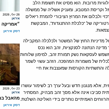
לוגיות מרובות. הוא מסיט את תשומת הלב
שמל וקריסת המטבע, ומעניק אשליה של ממשלה
26 יולי, 2026
כזי ולבלום את המרוץ הציבורי להמרת ריאלים
איראן
רטוריקה של “כלכלת ההתנגדות”, המבקשת
״אמריקה נ
צמאות.
דסק איראן
של מדיניות החוץ של המשטר ולכלכלה המקבילה
דינה הנתונה לסנקציות, זהב הוא נכס
משמש לעסקאות נשק תמורת זהב, למימון שלוחות
כלכלית של משמרות המהפכה. הזהב עשוי לשמר
ה והתשתיות הקורסות שמעצבות את חיי
ית, אלא מנגנון חדש ובעל ערך רב לשימור עושרו
23 יולי, 2026
ית סביבו אינה אלא מסך זהב מבהיק, המסתיר
איראן
מהאבל במי
הרווחים האמיתיים נותרים בידי האליטה השלטת.
דסק איראן