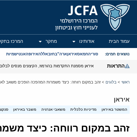
המרכז הירושלמי לענייני חוץ וביטחון
עמוד הבית
אודותינו
מחקר
המרכז בתקש
נושאים חמים:
סוריה
חמאס
איראן
ארה”ב
חזבאללה
אירופה
אנטישמיות
התראות
איראן מסמנת התקדמות בהורמוז, הקיצונים מנסים לבלום
ראשי
>
בלוגים
>
זהב במקום רווחה: כיצד משמרות המהפכה הופכים משאב לאומ
איראן
המשטר באיראן
מדיניות כלכלית
משאבי אנרגיה
משבר באיראן
סנקצי
זהב במקום רווחה: כיצד משמר