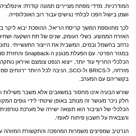
המודרניות. מדדי מפתח מציירים תמונה קודרת: אינפלציה גב
ושמן בישול הפכו לבלתי נגישים עבור רוב האוכלוסייה.
לכך מתווספת המשך קריסת הריאל, ההופכת יבוא ליקר באו
האזרח הממוצע. כשלי העומק, שנים של תת השקעה ושחיתו
נרחב בחשמל ובמים, המשבית את הייצור התעשייתי. נתו
הכלכלי החריף עוד יותר, ייצוא הנפט צומצם ואיראן נותק
מזרחה, ל-BRICS ול-SCO, הניבה לכל היות
בקשריהם עם המערב.
שורש הבעיה אינו מחסור במשאבים אלא משבר משילות ושח
חלק ניכר מעושר זה מנותב באופן שיטתי לידי גופים המ
הכלכלי של הציבור הוא תוצאה ישירה של מערכת טורפנית 
והצבאית על חשבון פיתוח לאומי.
הנרטיב שמפיצים משמרות המהפכה והתקשורת המזוהה ע