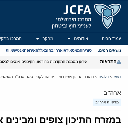
המרכז הירושלמי לענייני חוץ וביטחון
עמוד הבית
אודותינו
מחקר
המרכז בתקש
נושאים חמים:
סוריה
חמאס
איראן
ארה”ב
חזבאללה
אירופה
אנטישמיות
התראות
איראן מסמנת התקדמות בהורמוז, הקיצונים מנסים לבלום
ראשי
>
בלוגים
>
במזרח התיכון צופים ומבינים את לקחי נסיגת ארה"ב מאפגניס
ארה"ב
מדיניות ארה"ב
במזרח התיכון צופים ומבינים 