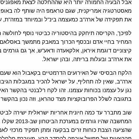
אבל הבעיה החמורה יותר היא שההחלטה לצאת מאפגניסט
מאסטרטגיה אמריקנית, שגם טראמפ היה שותף לה באופן ח
את תפקידה של ארה"ב כמעצמה בינ"ל ובמיוחד במזה"ת, 
לפיכך, הקריסה תיחקק בהיסטוריה כביטוי נוסף לחולשה 
המחיר בחיי אדם ובכסף הכרוך במאבק מתמשך באסלאם הקי
קיצוניים דוגמת איראן, אלקאעדה ודאע"ש, אך גם גורמים
את ארה"ב ובעלות בריתה, ובהן ישראל.
הלקח הבסיסי של האירועים הדרמטיים בקאבול הוא שעם
ארה"ב, שאין לה תחליף, על ישראל להכיר במגבלות הגיבוי
נגן על עצמנו בכוחות עצמנו. זהו לקח רלבנטי בהקשר הא
בתגובה לשלל הפרובוקציות מצד טהראן, וזה נכון בהקשר 
שוב מתברר עד כמה חיונית אחריות ישראלית ישירה לביטחו
המחשבה שהיו 
שהציעה הצבת כוחות זרים בבקעה ומתן תפקיד מרכזי לאמר
מההצעות של ממשל אובמה להסדר קבע, מעוררת חלחלה