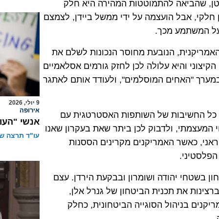
ן, שהביאה להתמוטטות המהירה היא חלק
לקי, אבל הועצמה על ידי ממשל ביידן, לצמצם
על המשתמע מכך.
האמריקנית, הנובעת מחוסר הנכונות לשלם את
צוני והיא עלולה לכן לחזק גורמים אסלאמיים
 במערך "האחים המוסלמים", ולעודד אותם לאתגר
9 יולי, 2026
אירופה
 כל החשיבות של השותפות האסטרטגית עם
אנשי "העו
 המעצמתי, ולדבוק לכן ביתר שאת בעקרון שאנו
עו"ד תרצה שו
יראני, כאשר האמריקנים מקרינים הססנות
הפלסטיני.
ן בשטחי יהודה ושומרון ובבקעת הירדן. עצם
גורמים במערכת הביטחון שב-2013 שקלו ברצינות את תכנית הביטחון של גנרל אלן,
יקנים בניהול הסוגייה הביטחונית, כחלק
.