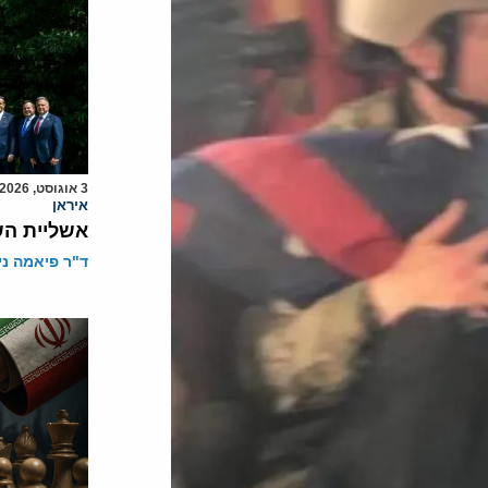
3 אוגוסט, 2026
איראן
אשליית הש
ד"ר פיאמה ני