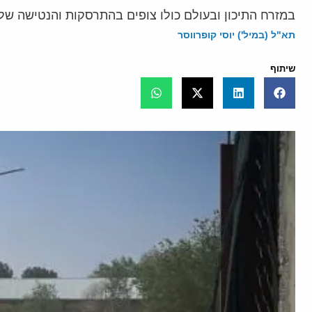
במזרח התיכון ובעולם כולו צופים בהתרסקות והנטישה של
תא"ל (במיל') יוסי קופרווסר
שיתוף