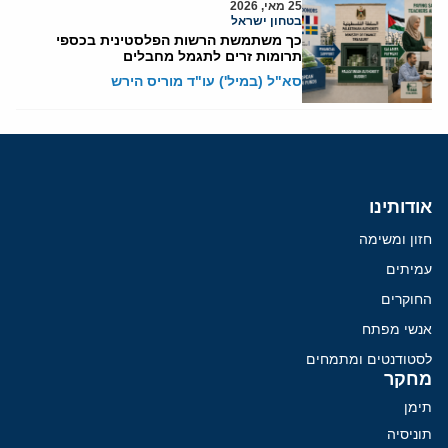
25 מאי, 2026
בטחון ישראל
כך משתמשת הרשות הפלסטינית בכספי
תרומות זרים לתגמל מחבלים
סא"ל (במיל') עו"ד מוריס הירש
אודותינו
חזון ומשימה
עמיתים
החוקרים
אנשי מפתח
לסטודנטים ומתמחים
מחקר
תימן
תוניסיה