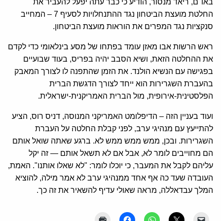
באו"ם, ריאד מנסור, הודיע כי כבר עתה יפעל להעביר את
החלטת מועצת הביטחון נגד ההתנחלויות לסעיף 7 – המחייב
סנקציות נגד המפרים את הוראות מועצת הביטחון.
ראש הרשות אבו מאזן עומד בפתחו של מסע בינלאומי כדי לקדם
את ההחלטה הזאת, ושיא הסבב יהיה בפריס, בעוד שבועיים
בפגישה עם הנשיא הולנד. את הזמן שהתפנה לו לצורך המאבק
בהעברת השגרירות הוא ייחד לצורך הדגשת הברית
הפלסטינית-אירופית, מול הברית האמריקנית-ישראלית.
ועוד בעניין הזה – הדיפלומט האמריקני המנוסה, דניס רוס, הציע
להתייעץ עם מנהיגי ערב, לפני קבלת החלטה על העברת
השגרירות. ובכן, ממש ממש ממש לא. ברגע שאתה שואל אותם
הם מחוייבים לומר לא, אבל אם לא תשאל אותם — זה יקל
עליהם לקבל את המעבר, כי יוכלו לומר: "לא שאלו אותנו". האמת,
העובדה שעד כה אף אחד ממנהיגי ערב לא אמר מילה, להוציא
המלך עבדאללה, מראה שאולי עדיף להשאיר את זה כך.