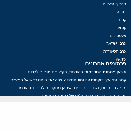
תהליך השלום
רוסיה
קנדה
קטאר
פלסטינים
ערבי ישראל
ערב הסעודית
עיראק
פרסומים אחרונים
איראן מסמנת התקדמות בהורמוז, הקיצונים מנסים לבלום
קמפיזם: איך דוקטרינה קומוניסטית עיצבה את היחס לישראל במערב
נקמה בכותרות, הסכם בחדרים: איראן מתקרבת לפתיחת הורמוז
עסקה מסוכנת: מועצת השלום של טראמפ וחמאס
הים התיכון עשוי להיות החזית הבאה של איראן
ווידאו
YouTube
ארכיון שמע