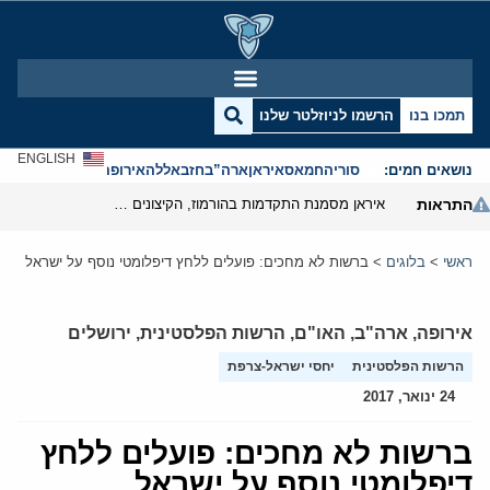
תמכו בנו
הרשמו לניוזלטר שלנו
ENGLISH
נושאים חמים:
סוריה
חמאס
איראן
ארה”ב
חזבאללה
אירופה
אנטישמיות
התראות
איראן מסמנת התקדמות בהורמוז, הקיצונים מנסים לבלום
ראשי
>
בלוגים
>
ברשות לא מחכים: פועלים ללחץ דיפלומטי נוסף על ישראל
אירופה
,
ארה"ב
,
האו"ם
,
הרשות הפלסטינית
,
ירושלים
הרשות הפלסטינית
יחסי ישראל-צרפת
24 ינואר, 2017
ברשות לא מחכים: פועלים ללחץ
דיפלומטי נוסף על ישראל