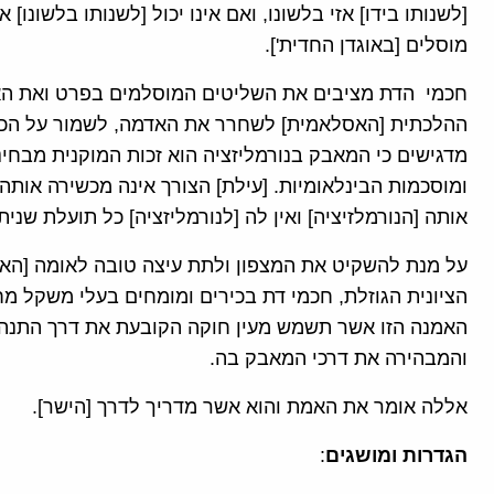
[לשנותו בידו] אזי בלשונו, ואם אינו יכול [לשנותו בלשונו] 
מוסלים [באוגדן החדית'].
חכמי הדת מציבים את השליטים המוסלמים בפרט ואת הא
ההלכתית [האסלאמית] לשחרר את האדמה, לשמור על הכב
מדגישים כי המאבק בנורמליזציה הוא זכות המוקנית מבחינ
ומוסכמות הבינלאומיות. [עילת] הצורך אינה מכשירה אותה [
אותה [הנורמלזיציה] ואין לה [לנורמליזציה] כל תועלת שנית
על מנת להשקיט את המצפון ולתת עיצה טובה לאומה [האסל
הציונית הגוזלת, חכמי דת בכירים ומומחים בעלי משקל 
האמנה הזו אשר תשמש מעין חוקה הקובעת את דרך התנהל
והמבהירה את דרכי המאבק בה.
אללה אומר את האמת והוא אשר מדריך לדרך [הישר].
הגדרות ומושגים
: