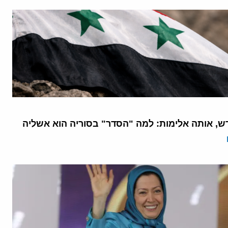
ש, אותה אלימות: למה "הסדר" בסוריה הוא אשליה