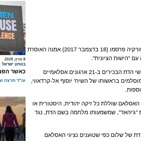
אנשי דת מוסלמים מרחבי העולם שהתכנסו באיסטנבול, טורקיה פרסמו (18 בדצמבר 2017) אמנה האוסרת
ם "הישות הציונית".
8 מרץ, 2026
בטחון ישראל
כאשר הפמי
למסמך זה חשיבות רבה שכן הוא מייצג את עמדתם של אנשי הדת הבכירים ב-21 ארגונים אסלאמיים
סלמים בראשותו של השיח' יוסוף אל-קרדאווי,
עו"ד תרצה שו
ספות.
אסלאם שוללת כל זיקה יהודית, היסטורית או
ת "ג'יהאד", שמשמעותו מלחמה בשם הדת, נגד
ת של שלום כפי שטוענים נציגי האסלאם