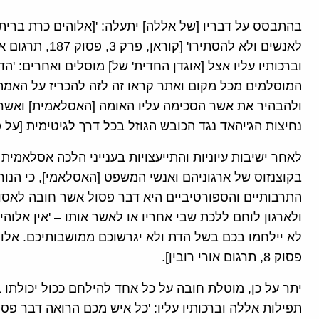
בהתבסס על דבריו [של אללה] יתעלה: '[אלוהים כרת ברית
לאנשים ולא להסתי
וברכותיו עליו אצל [אוגדן החדית' של] מוסלים ואחרים: 'ה
המוסלמים מכל מקום ואתר קראו זה לזה להכריז על האמת 
ולהבהיר את אשר הסכימה עליו האומה [האסלאמית] ואשר ב
נחיצות הג'יהאד נגד הכובש הגוזל בכל דרך לגיטימית [על 
לאחר ישיבות עיוניות והתייעצויות בענייני הלכה אסלאמי
בקוצנזוס של ארגוניהם ואנשי המשפט [האסלאמי], כי הנורמ
התרבותיים והספורטיביים היא דבר פסול אשר חובה לאסור 
ולארגון לוחם ללכת שבי אחריו או לאשר אותו – 'אין אלו
פסוק 8, תרגום אורי רובין].
יתר על כן, מוטלת חובה על כל אחד להילחם ככול יכולתו 
תפילות אללה וברכותיו עליו: 'כל איש מכם הרואה דבר פסול 