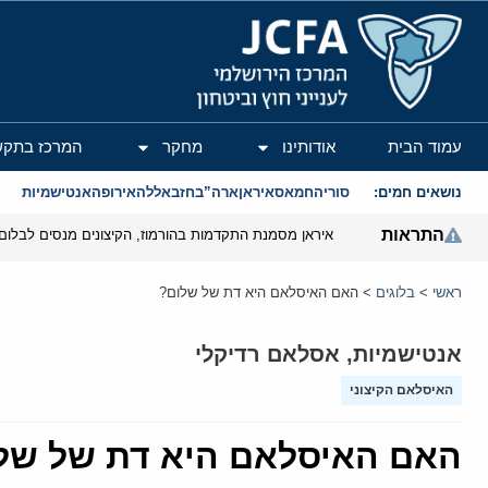
המרכז הירושלמי לענייני חוץ וביטחון
עמוד הבית
אודותינו
מחקר
המרכז בתקש
נושאים חמים:
סוריה
חמאס
איראן
ארה”ב
חזבאללה
אירופה
אנטישמיות
התראות
איראן מסמנת התקדמות בהורמוז, הקיצונים מנסים לבלום
ראשי
>
בלוגים
>
האם האיסלאם היא דת של שלום?
אנטישמיות
,
אסלאם רדיקלי
האיסלאם הקיצוני
האם האיסלאם היא דת של של