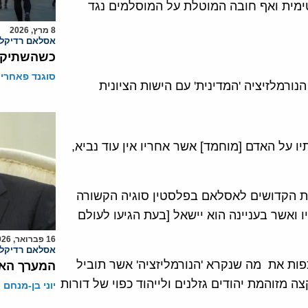
ימית ואף חובה המוטלת על המוסלמים נגד
8 מרץ, 2026
אסלאם רדיקלי
כשהשתיקה 
סוגנד פאחרי
רמלזיציה 'המדינית' עם הישות הציונית
ו על האדם [מוחמד] אשר אחריו אין עוד נביא,
ת הקדושים לאסלאם בפלסטין סוגיה הקשורה
 ואשר בעניינה הוא יישאל [בעת הגיעו לעולם
16 פברואר, 2026
אסלאם רדיקלי
ות את מה שנקרא 'הנורמליזציה' אשר תוביל
המערך האז
 מזוהמת יהודים גזלנים ולייהוד כפוי של דורות
יוני בן-מנחם