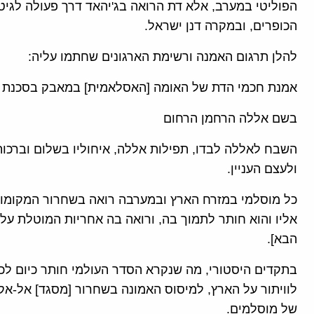
הפוליטי במערב, אלא דת הרואה בג'יהאד דרך פעולה לגיט
הכופרים, ובמקרה דנן ישראל.
להלן תרגום האמנה ורשימת הארגונים שחתמו עליה:
אמנת חכמי הדת של האומה [האסלאמית] במאבק בסכנת הנו
בשם אללה הרחמן הרחום
השבח לאללה לבדו, תפילות אללה, איחוליו בשלום וברכותי
ולעצם העניין.
כל מוסלמי במזרח הארץ ובמערבה רואה בשחרור המקומו
אליו והוא חותר לתמוך בה, ורואה בה אחריות המוטלת עליו
הבא].
בתקדים היסטורי, מה שנקרא הסדר העולמי חותר כיום לכפ
לוויתור על הארץ, למיסוס האמונה בשחרור [מסגד] אל-אקצה
של מוסלמים.