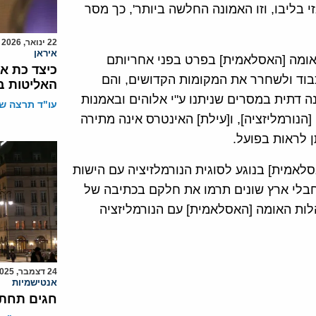
אזי בליבו, וזו האמונה החלשה ביותר', כך מסר
22 ינואר, 2026
איראן
ומה [האסלאמית] בפרט בפני אחריותם
כיצד כת א
וד ולשחרר את המקומות הקדושים, והם
האליטות ב
ה דתית במסרים שניתנו ע"י אלוהים ובאמנות
עו"ד תרצה שו
הנורמליזציה], ו[עילת] האינטרס אינה מתירה
ן לראות בפועל.
אמית] בנוגע לסוגית הנורמלזיציה עם הישות
מחבלי ארץ שונים תרמו את חלקם בכתיבה של
ות האומה [האסלאמית] עם הנורמליזציה
24 דצמבר, 2025
אנטישמיות
חגים תחת 