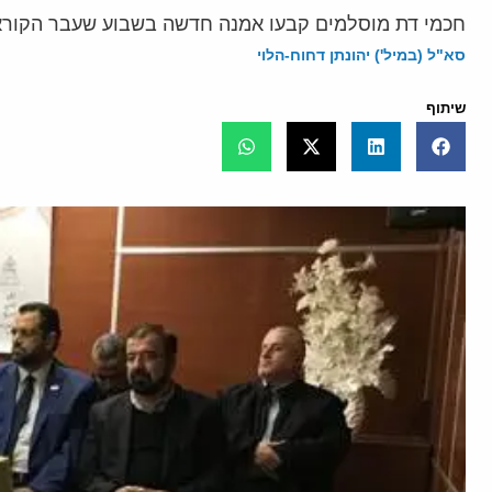
חכמי דת מוסלמים קבעו אמנה חדשה בשבוע שעבר הקוראת
סא"ל (במיל') יהונתן דחוח-הלוי
שיתוף