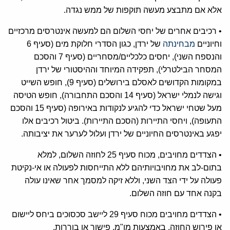
אלא אם מתבצע מעשה תוקפות של ממש נגדה.
• רכיבים אחרים של יחסי השלום הם למעשה אינטרסים מרכזיים
וחיוניים
מבחינתה
של ירדן, כגון הסדרי חלוקת מים (סעיף 6
והנספח השני), יחסים כלכליים/מסחריים (סעיף 7 והסכם
המסחר הבילטרלי), תפקידה המיוחד וההיסטורי של ירדן
במקומות הקדושים לאסלם בירושלים (סעיף 9), חופש השייט
וגישה לנמלי ישראל (סעיף 14 והסכם התחבורה), חופש הטיסה
מעל שטחי ישראל כדי להגיע לנקודות באירופה (סעיף 15 והסכם
התעופה), ויחסי התיירות (הסכם התיירות). ביטול רכיבים אלו
יפגע באינטרסים החיוניים של ירדן ועלול לערער את יציבותה.
• הצדדים מחויבים, מכוח סעיף 25 לחוזה השלום, למלא
בתום-לב את מחויבויותיהם ללא התייחסות לפעולה או אי-נקיטת
פעולה על ידי הצד השני, וללא זיקה למסמך אחר שאינו עולה
בקנה אחד עם חוזה השלום.
• הצדדים מחויבים מכוח סעיף 29 ליישב סכסוכים ביחס ליישום
או פירוש החוזה, באמצעות מו"מ, פישור או בוררות.