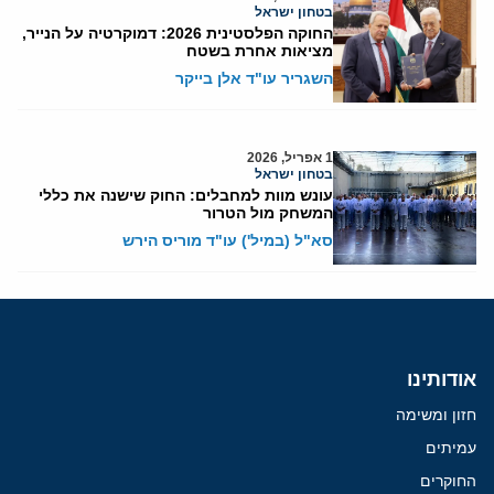
בטחון ישראל
החוקה הפלסטינית 2026: דמוקרטיה על הנייר,
מציאות אחרת בשטח
השגריר עו"ד אלן בייקר
1 אפריל, 2026
בטחון ישראל
עונש מוות למחבלים: החוק שישנה את כללי
המשחק מול הטרור
סא"ל (במיל') עו"ד מוריס הירש
אודותינו
חזון ומשימה
עמיתים
החוקרים