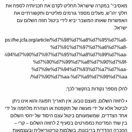
מאסיבי" במקרה שישראל תחליט לקדם את תכניותיה לספח את
חלקי יהו"ש, מעלים מספר גורמים פוליטיים ותקשורתיים את
האפשרות שאותו המשבר יביא לידי ביטול חוזה השלום עם
ישראל.
https://he.jcfa.org/article/%d7%98%d7%a8%d7%95%d7%a8-
%d7%91%d7%97%d7%a6%d7%a8-
d7%94%d7%90%d7%97%d7%95%d7%a8%d7%99%d7%aa-
%d7%90%d7%99%d7%a8%d7%90%d7%9f-
%d7%9e%d7%94%d7%93%d7%a7%d7%aa-
%d7%90%d7%aa-%d7%a9%d7%99%d7%aa/
להלן מספר נקודות בהקשר לכך:
• לחוזה השלום, מעצם טבעו, אין תאריך תפוגה והוא אינו ניתן
לביטול אלא על ידי מעשה של תוקפנות או הצהרת מלחמה על ידי
אחד הצדדים, שמשמעותם ביטול עצם היסוד של יחסי השלום
בין שתי המדינות כמפורטים בסעיף 2 לחוזה השלום – קרי –
ההכרה ההדדית בריבונות, בשלמות טריטוריאלית ובעצמאות