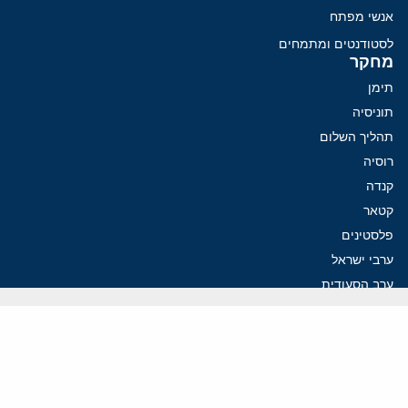
אנשי מפתח
לסטודנטים ומתמחים
מחקר
תימן
תוניסיה
תהליך השלום
רוסיה
קנדה
קטאר
פלסטינים
ערבי ישראל
ערב הסעודית
עיראק
פרסומים אחרונים
פזשכיאן רוצה הסדרה, השמרנים באיראן רוצים מנוף לחץ בהורמוז
איראן מסמנת התקדמות בהורמוז, הקיצונים מנסים לבלום
קמפיזם: איך דוקטרינה קומוניסטית עיצבה את היחס לישראל במערב