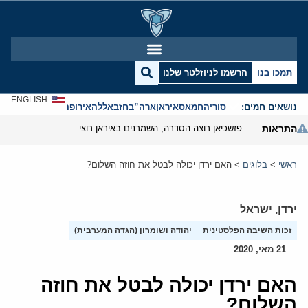
תמכו בנו
הרשמו לניוזלטר שלנו
ENGLISH
נושאים חמים:
סוריה
חמאס
איראן
ארה”ב
חזבאללה
אירופה
אנטישמיות
התראות
פזשכיאן רוצה הסדרה, השמרנים באיראן רוצים מנוף לחץ בהורמוז
ראשי
>
בלוגים
>
האם ירדן יכולה לבטל את חוזה השלום?
ירדן
,
ישראל
זכות השיבה הפלסטינית
יהודה ושומרון (הגדה המערבית)
21 מאי, 2020
האם ירדן יכולה לבטל את חוזה
השלום?