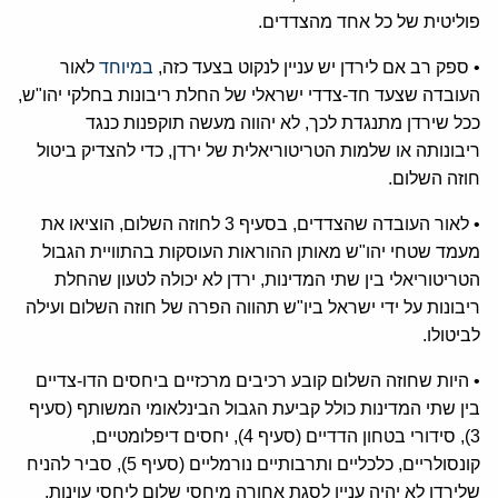
פוליטית של כל אחד מהצדדים.
• ספק רב אם לירדן יש עניין לנקוט בצעד כזה,
במיוחד
לאור
העובדה שצעד חד-צדדי ישראלי של החלת ריבונות בחלקי יהו"ש,
ככל שירדן מתנגדת לכך, לא יהווה מעשה תוקפנות כנגד
ריבונותה או שלמות הטריטוריאלית של ירדן, כדי להצדיק ביטול
חוזה השלום.
• לאור העובדה שהצדדים, בסעיף 3 לחוזה השלום, הוציאו את
מעמד שטחי יהו"ש מאותן ההוראות העוסקות בהתוויית הגבול
הטריטוריאלי בין שתי המדינות, ירדן לא יכולה לטעון שהחלת
ריבונות על ידי ישראל ביו"ש תהווה הפרה של חוזה השלום ועילה
לביטולו.
• היות שחוזה השלום קובע רכיבים מרכזיים ביחסים הדו-צדיים
בין שתי המדינות כולל קביעת הגבול הבינלאומי המשותף (סעיף
3), סידורי בטחון הדדיים (סעיף 4), יחסים דיפלומטיים,
קונסולריים, כלכליים ותרבותיים נורמליים (סעיף 5), סביר להניח
שלירדן לא יהיה עניין לסגת אחורה מיחסי שלום ליחסי עוינות,