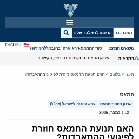
תמכו בנו
הרשמו לניוזלטר שלנו
ENGLISH
נושאים חמים:
סוריה
חמאס
איראן
ארה”ב
חזבאללה
אירופה
אנטישמיות
התראות
איראן מסמנת התקדמות בהורמוז, הקיצונים מנסים לבלום
ראשי
>
בלוגים
>
האם תנועת החמאס חוזרת לפיגועי ההתאבדות?
חמאס
ארגון הטרור חמאס
צבא ההגנה לישראל (צה"ל)
12 נובמבר, 2006
האם תנועת החמאס חוזרת
לפיגועי ההתאבדות?