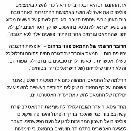
את ההתנגדות. היא דבקה ב'תהדיאה' כדי להשיג באמצעים
פוליטיים את אשר לא הושג באמצעות ההתנגדות. לאחר טבח
בית חאנון טבעי שתהיה תגובה. לא יתכן לשתוק על פשעים מסוג
זה. פשעי ישראל לא נפסקים והעולם שותק וחסר אונים. לכן, לא
יתכן שהחמאס וגורמים אחרים יותירו פשעים אלה ללא תגובה".
הדובר הרשמי של החמאס פווזי ברהום
– "אופציות התגובה
יהיו פתוחות… חמאס אומרת שהתגובה תהיה פתוחה ותכלול כל
פעולה אפשרית… כאשר ילדינו טובעים בדם ובחלקי גופותיהם,
זה לא הגיוני שילדיהם (של הישראלים) יהיו בטוחים".
הדילמה של החמאס, המהווה כיום את מפלגת השלטון, איננה
פשוטה. על כף המאזניים שיקולים מהותיים העשויים להשפיע על
יכולתה של החמאס להשיג את יעדיה האסטרטגיים.
מחד גיסא, היעדר תגובה עלולה לחשוף את החמאס לביקורת
קשה בציבור, כמי שהלכה בדרך ה'פתח' והעדיפה שיקולים
פוליטיים על חשבון המחויבות להגן על העם הפלשתיני. מעבר
לפגיעה האפשרית בתדמיתה חוששים בחמאס, כי הימנעות