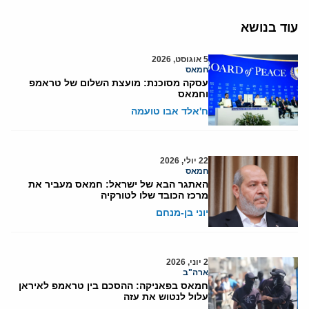
עוד בנושא
5 אוגוסט, 2026
חמאס
עסקה מסוכנת: מועצת השלום של טראמפ
וחמאס
ח'אלד אבו טועמה
22 יולי, 2026
חמאס
האתגר הבא של ישראל: חמאס מעביר את
מרכז הכובד שלו לטורקיה
יוני בן-מנחם
2 יוני, 2026
ארה"ב
חמאס בפאניקה: ההסכם בין טראמפ לאיראן
עלול לנטוש את עזה