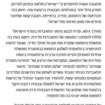
מתגובה עשויה להתפרש ע"י ישראל כחולשה וכסימן למרחב
תמרון גדול יותר בפעילותה הצבאית ברצועת עזה. חיזוק כוח
ההרתעה של החמאס, מחייב בראייתה, תגובה קשה שתיצור
מחדש את מאזן האימה מול ישראל.
מאידך גיסא, פנייה לבצע פיגועי התאבדות בעורף הישראלי
עלולה להסתבר כמעשה של התאבדות מדינית, דווקא בעת בה
ממשלת החמאס שוקדת מזה זמן על מהלך מדיני, שנועד להשיג
לגיטימציה בינלאומית לשלטון החמאס (במסגרת ממשלת
אחדות לאומית) ולגייס תמיכה ערבית ובינלאומית ביוזמה
המדינית של החמאס, המקדמת את הרעיון של "ההודנה תמורת
שטחים" כחלופה לנוסחה "שלום תמורת שטחים". פיגועי
התאבדות בעיתוי הנוכחי עשויים לשחוק את ההישגים המדיניים
הנמצאים כמטחווי קשת, להחמיר את המצור הכלכלי על הרשות
הפלשתינית ולהביא את ישראל לפעולה צבאית רחבת היקף
ברצועת עזה שתכוון נגד התשתית הצבאית ודרג ההנהגה.
לחמאס אפוא יש הרבה מה להפסיד.