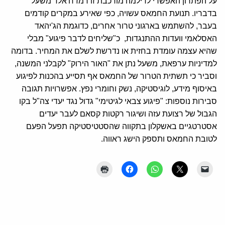
על הפתרון האפשרי לדילמה מורכבת זו רמז ח'אלד משעל
בדבריו. תנועת החמאס עשויה, כפי שאירע במקרים קודמים
בעבר, להשתמש בארגוני טרור אחרים, כדוגמת הג'יהאד
האסלאמי וועדות ההתנגדות, כ"שליחים לדבר פיגוע" מבלי
שהיא עצמה עומדת בחזית או נדרשת לשלם את המחיר. בדומה
למדיניות ערפאת, משעל נתן את "האור הירוק" לקבלני המשנה,
וסביר כי תשתית הטרור של החמאס אף תסייע בהכנות לפיגוע
באיסוף מידע, לוגיסטיקה, נשק וחומרי נפץ. אפשרויות תגובה
סבירות נוספות: "פיגוע צבאי לגיטימי" גדול נגד יעדי צה"ל בקו
הגבול של רצועת עזה ושיגור רקטות קסאם לעבר יעדים
אסטרטגיים באשקלון בתקווה שהסטטיסטיקה תפעל הפעם
לטובת החמאס ותספק הישג ראווה.