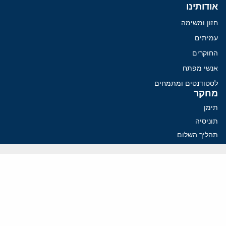
אודותינו
חזון ומשימה
עמיתים
החוקרים
אנשי מפתח
לסטודנטים ומתמחים
מחקר
תימן
תוניסיה
תהליך השלום
רוסיה
קנדה
קטאר
פלסטינים
ערבי ישראל
ערב הסעודית