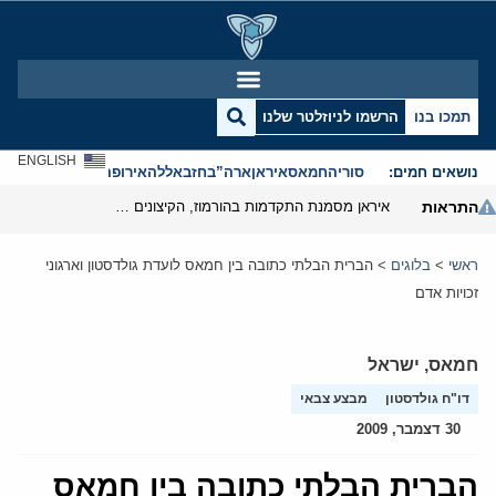
תמכו בנו
הרשמו לניוזלטר שלנו
ENGLISH
נושאים חמים:
סוריה
חמאס
איראן
ארה”ב
חזבאללה
אירופה
אנטישמיות
התראות
איראן מסמנת התקדמות בהורמוז, הקיצונים מנסים לבלום
ראשי
>
בלוגים
>
הברית הבלתי כתובה בין חמאס לועדת גולדסטון וארגוני
זכויות אדם
חמאס
,
ישראל
דו"ח גולדסטון
מבצע צבאי
30 דצמבר, 2009
הברית הבלתי כתובה בין חמאס