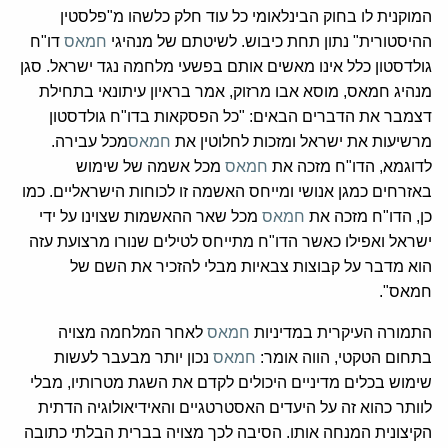
המוקנית לו בחוק הבינלאומי כל עוד חלק כלשהו מ"פלסטין
ההיסטורית" נתון תחת כיבוש. לשיטתם של מנהיגי
חמאס
דו"ח
גולדסטון כלל אינו מאשים אותם בפשעי מלחמה נגד ישראל. סגן
מנהיג חמאס, מוסא אבו מרזוק, אמר בראיון עיתונאי בתחילת
דצמבר את הדברים הבאים: "כל הפסקאות בדו"ח גולדסטון
מרשיעות את ישראל ומזכות לחלוטין את
חמאס
מכל עבירה.
לדוגמא, הדו"ח מזכה את
חמאס
מכל אשמה של שימוש
באזרחים כמגן אנושי ומייחס האשמה זו לכוחות הישראליים. כמו
כן, הדו"ח מזכה את
חמאס
מכל שאר ההאשמות שצוינו על ידי
ישראל ואפילו כאשר הדו"ח מתייחס לטילים שנורו מרצועת עזה
הוא מדבר על קבוצות צבאיות מבלי להזכיר את השם של
חמאס".
התמורה העיקרית במדיניות
חמאס
לאחר המלחמה מצויה
בתחום הטקטי, הווה אומר:
חמאס
נכון יותר מבעבר לעשות
שימוש בכלים מדיניים היכולים לקדם את השגת מטרותיו, מבלי
לוותר כהוא זה על היעדים האסטרטגיים והאידיאולוגיה הדתית
הקיצונית המנחה אותו. הסיבה לכך מצויה בברית הבלתי כתובה