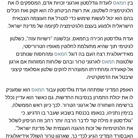
בין
חמאס
לועדת גודלסטון וארגוני זכויות אדם, המספקים לו את
הלגיטימציה לשלטונו, את רשת הביטחון לה הוא זקוק ואת הכלים
בהם הוא יכול לעשות שימוש כדי לנטרל את העוצמה הצבאית
הישראלית ולפגוע בעצם הלגיטימציה לקיומה של מדינת ישראל.
ועדת גולדסטון הכירה בחמאס, ובלשונה "רשויות עזה", כשלטון
לגיטימי תוך שהיא מתעלמת לחלוטין מאופיו הטרוריסטי,
מאידיאולוגית רצח העם בה דוגל
חמאס
ומהחסות שנותנים
שלטונות
חמאס
לארגוני טרור ובהם שלוחות המזוהות אם ארגון
אל-קאעידה ומחתירתו המוצהרת להקים שלטון אסלאמי קיצוני
שיבטל את הדמוקרטיה.
האופק המדיני שפתחה ועדת גולדסטון עבור
חמאס
הוא שמעניק
לו את יכולת התמרון בנסיבות החדשות, גם כאשר הוא עדיין נכלל
ברשימה השחורה של ארגוני הטרור. לכך כיוון ראש הממשלה,
בנימין נתניהו, בנאומו בכנסת בשבוע שעבר בו הדגיש, כי
"גולדסטון זו מילת קוד לדבר הרבה יותר רחב וזה הניסיון לשלול
את הלגיטימיות של זכות ההגנה העצמית של מדינת ישראל".
האבסורד המדיני הגיע לכדי כך, שארגון טרור השולל אידיאולוגית