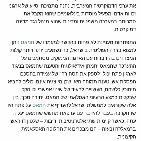
את ערכי הדמוקרטיה המערבית, נהנה מתמיכה וסיוע של ארגוני
זכויות אדם ומפעיל מוסדות בינלאומיים שהוא מקבל את
סמכותם במערכה משפטית ומדינית שהוא מנהל נגד מדינה
דמוקרטית.
התפתחות מעניינת לא פחות בהקשר למעמדו של
חמאס
ניתן
למצוא בזירה הפוליטית בישראל, בה נשמעים יותר ויותר קולות
המצדדים בהידברות עם הארגון. הנימוקים מסתמכים על
ההערכה שחמאס יתמתן אידיאולוגית והטענה שחמאס בניגוד
לארגון פתח יכול "לספק את הסחורה" של עמידה בהסכם
הפסקת אש. טענה תמוהה היא, שכן מייצגיה אינם יכולים להביא
תימוכין כלשהם, העשויים להעיד של שינוי אפשרי ולו הקל
שבקלים במצע הרעיוני האסלאמי של חמאס. יתירה מכך, בין
אלה שקוראים לממשלת ישראל להעדיף את
חמאס
על פתח היו
שדחקו בה בעבר להידבר עם ערפאת מחשש שחמאס יעלה.
עתה, כאשר קיימות שתי אלטרניטיבות יריבות – שלטון דו ראשי
ברמאללה ובעזה – הם מבכרים את החלופה האסלאמית
הקיצונית.