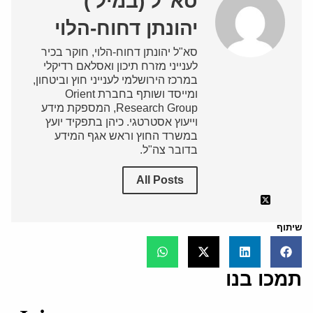
סא"ל (במיל')
יהונתן דחוח-הלוי
סא"ל יהונתן דחוח-הלוי, חוקר בכיר
לענייני מזרח תיכון ואסלאם רדיקלי
במרכז הירושלמי לענייני חוץ וביטחון,
ומייסד ושותף בחברת Orient
Research Group, המספקת מידע
וייעוץ אסטרטגי. כיהן בתפקיד יועץ
במשרד החוץ וראש אגף המידע
בדובר צה"ל.
All Posts
שיתוף
תמכו בנו