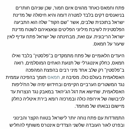
פתח וחמאס כאחד מהווים איום חמור, שכן שניהם חותרים
בניואנסים דקים בלבד למטרה דומה והיא חיסולה של מדינת
ישראל בתוכנית שלבים, אשר "שם הקוד" שלה הוא התביעה
הפלסטינית לשיבת מיליוני הפליטים וצאצאיהם לשטח מדינת
ישראל הריבונית. עם זאת, מבחינתה של ישראל פתח עדיף לאין
שיעור על חמאס.
היעדים הלאומיים של פתח מתמקדים ב"פלסטין" בלבד ואילו
חמאס, כחלק אינטגרלי של תנועת האחים המוסלמים, רואה
ב"פלסטין" רק שלב אחד מיני רבים בהפצת המהפכה
האסלאמית בעולם כולו. מסיבה זו,
חמאס
תומך בהפיכה עממית
נגד המשטרים הערביים הקיימים ובחידוש ימיה של הח'ליפות
האסלאמית, שתישא את דגל הג'יהאד במאבק נגד הנצרות עד
לכיבושה של אירופה כולה ובמרכזה רומא בירת איטליה כחלק
מיישום נבואתו של מוחמד.
התמודדות עם פתח נוחה יותר לישראל בטווח הקצר והבינוני
ובפרט לאור העובדה שלשני הצדדים אינטרס משותף להחליש