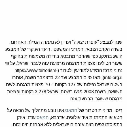
שנה למבצע "עופרת יצוקה" ועדיין לא נאמרה המילה האחרונה
בשדה הקרב הצבאי, המדיני והמשפטי. היעד העיקרי של המבצע
הושג בחלקו, כפי שהדבר מתבטא בירידה משמעותית בהיקף
שיגור הטילים ופצצות המרגמה מרצועת עזה לעבר ישראל. על פי
נתוני מרכז המידע למודיעין ולטרור (https://www.terrorism-
info.org.il), מאז סיום המבצע ועד 22 בדצמבר השנה, אותרו
בשטח ישראל נפילות של 127 רקטות ו- 70 פצצות מרגמה. לשם
השוואה, בשנת 2008 פגעו בשטח ישראל 3,278 רקטות ופצצות
מרגמה ששוגרו מרצועת עזה.
ריסון מדיניות הטרור של
חמאס
אינו נובע מתהליך של הכאה על
חטא או התמתנות אידיאולוגית. אדרבא,
חמאס
עודנו איתן
בתפיסתו לפיה רצח אזרחים ישראלים ללא אבחנה הינו זכות