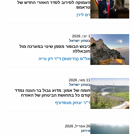
העמוקה לסירוב לסדר האזורי החדש של
טראמפ
רם לירן
1 יוני, 2026
בטחון ישראל
כיבוש הבופור מסמן שינוי במערכה מול
חזבאללה
אל"מ (בדימוס) ד"ר ז'ק נריה
11 מאי, 2026
בטחון ישראל
חומה של אמון: מדוע גבול בר-הגנה נמדד
קודם כל בתחושת הביטחון של האזרח
ד"ר יצחק מנסדורף
26 אפריל, 2026
איראן