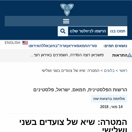
תמכו בנו
הרשמו לניוזלטר שלנו
ENGLISH
נושאים חמים:
סוריה
חמאס
איראן
ארה”ב
חזבאללה
אירופה
אנטישמיות
התראות
פזשכיאן רוצה הסדרה, השמרנים באיראן רוצים מנוף לחץ בהורמוז
ראשי
>
בלוגים
>
המטרה: שיא של צועדים בשני ושלישי
הרשות הפלסטינית
,
חמאס
,
ישראל
,
פלסטינים
מלחמה ברצועת עזה
14 מאי, 2018
המטרה: שיא של צועדים בשני
ושלישי