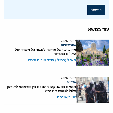
הרשמה
עוד בנושא
7 יוני, 2026
אנטישמיות
מדוע ישראל צריכה לסגור כל משרד של
האו"ם במדינה
סא"ל (במיל') עו"ד מוריס הירש
2 יוני, 2026
ארה"ב
חמאס בפאניקה: ההסכם בין טראמפ לאיראן
עלול לנטוש את עזה
יוני בן-מנחם