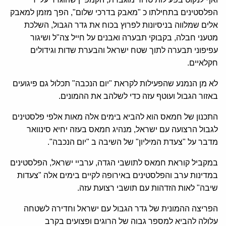
הפלסטינים בתחילתו כ "מאבק בדרכי שלום", הפך מזמן למאבק
אלים שמלווה בניסיונות לפרוץ בכוח את גדר הגבול, השלכת
מטעני חבלה, בקבוקי תבערה ואבנים על חייל צה"ל ושיגור
עפיפוני תבערה לתוך שטח ישראל והבערת שדות וגידולים
חקלאיים.
לא מן הנמנע שהפעילות לקראת "יום הנכבה" תכלול גם פיגועים
באזור הגבול ועוטף עזה כדי לשלהב את ההמונים.
התכנון של חמאס הוא להביא בימים אלה מאות אלפי פלסטינים
לגבול הרצועה עם ישראל, מנהיג חמאס בעזה יחיא סינוואר
מדבר על "צעדת המיליון" של השיבה ב "יום הנכבה".
במקביל קוראת חמאס לתושבי הגדה, ערביי ישראל, הפלסטינים
במדינות ערב והפלסטינים באירופה לקיים בימים אלה "צעדות
שיבה" לאות הזדהות עם תושבי רצועת עזה.
הפריצה ההמונית של גדר הגבול עם ישראל וחדירה לשטחה
עלולה להביא למספר גבוה של הרוגים ופצועים בקרב