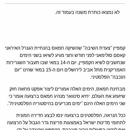
לא נמצאו כותרת משנה בעמוד זה.
קמפיין "צעדת השיבה" שהשיקה חמאס בהנחיית הגנרל האיראני
קאסם סולימאני לפני חודש וחצי מגיע לשיאו בשני הימים
שנחשבים לשיא הקמפיין, יום ה-14 במאי שבו תעבור השגרירות
האמריקנית מתל אביב לירושלים ויום ה-15 במאי שהינו "יום
הנכבה" הפלסטיני.
מבחינת חמאס, הימים האלה אמורים ליצור אפקט מחאה חזק
שיזעזע את העולם. יחיא סינוואר מנהיג חמאס ברצועה אומר כי
שני הימים האלה הינם "ימים מכריעים בהיסטוריה הפלסטינית".
ככל הנראה, הפלסטינים ברצועה ינסו לבצע חדירה המונית
לתחומי מדינות ישראל באמצעות פריצת גדר הגבול על הרצועה
ואף לנקוט בפעילות טרור מוגברת, הקמפיין שהוגדר על ידי