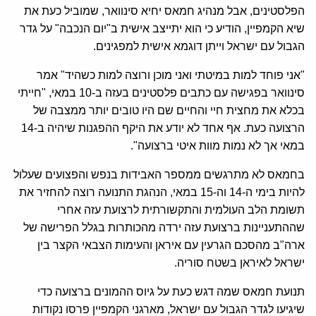
הפלסטינים, אבל מנהיג חמאס יחיא סינוואר, שמוביל כעת את
שיא הקמפיין, הודיע כי הוא יתייצב אישית ב"יום הנכבה" על גדר
הגבול עם ישראל וייתן דוגמא אישית למפגינים.
"אני פוחד למות במיטתי ואני מוכן ורוצה למות כשהיד" אמר
סינוואר בפגישה עם כתבים פלסטינים בעזה ב-10 במאי, "חייתי
בכלא את מחצית חיי והחיים שם היו טובים יותר ממצבה של
הרצועה כעת. אף אחד לא יודע את היקף ההפגנות שיהיה ב-14
במאי אך לא נמות מוות איטי ברצועה".
בחמאס לא מתרגשים ממספר האבידות בנפש והפצועים שעלול
להיות בימי ה-14 וה-15 במאי, הנהגת התנועה רוצה להחזיר את
תשומת הלב העולמית והתקשורתית לרצועת עזה אחרי
שההתעניינות ברצועת עזה ירדה מהכותרות בגלל הפרישה של
ארה"ב מהסכם הגרעין עם איראן והעימות הצבאי הקצר בין
ישראל לאיראן בשטח סוריה.
תנועת חמאס שמה דגש כעת על גיוס ההמונים ברצועה כדי
שיגיעו לגדר הגבול עם ישראל, מארגני הקמפיין פרסו נקודות