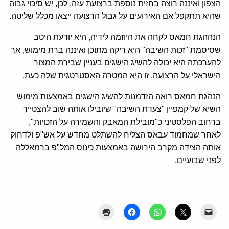
הצפון ואיננה רוצה בחזית נוספת ברצועת עזה, לכן, יש סיכוי גבוה
שהיא תתקפל אם האירועים על גבול הרצועה ייצאו מכלל שליטה.
הנההגת חמאס לקחה את היוזמה לידיה, היא יודעת היטב
שסיסמת "זכות השיבה" היא ריקה מתוכן ואיננה ברת מימוש, אך
להערכתה היא יכולה להשיג הישגים בעניין שבירת המצור
הישראלי על הרצועה, זו היא המטרה האסטרטגית שלה כעת.
הנהגת חמאס רואה הזדמנות להשיג הישגים באמצעות מימוש
השיא של קמפיין "צעדת השיבה" שיובילו אותה שוב להצטייר
ברחוב הפלסטיני כ"מובילת המאבק והשמירה על הזכויות",
לאחר שמחמוד עבאס הצליח להשתלט מחדש על אש"פ ולדחוק
אותה הצידה מקרב הירושה באמצעות כינוס המל"פ ברמאללה
לפני שבועיים.