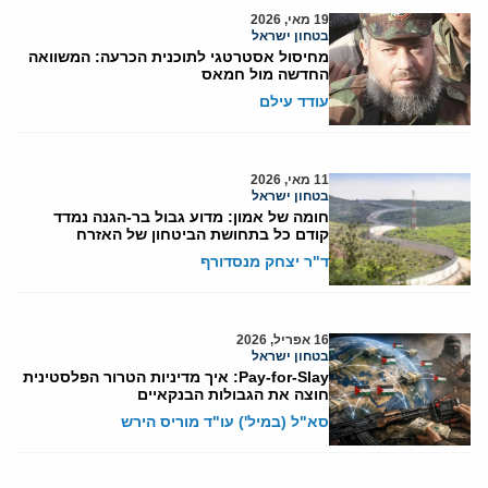
19 מאי, 2026
בטחון ישראל
מחיסול אסטרטגי לתוכנית הכרעה: המשוואה
החדשה מול חמאס
עודד עילם
11 מאי, 2026
בטחון ישראל
חומה של אמון: מדוע גבול בר-הגנה נמדד
קודם כל בתחושת הביטחון של האזרח
ד"ר יצחק מנסדורף
16 אפריל, 2026
בטחון ישראל
Pay-for-Slay: איך מדיניות הטרור הפלסטינית
חוצה את הגבולות הבנקאיים
סא"ל (במיל') עו"ד מוריס הירש