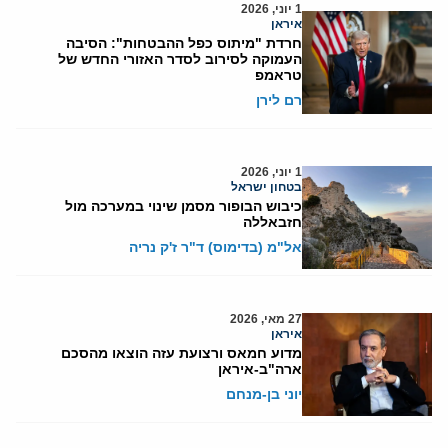
1 יוני, 2026
איראן
חרדת "מיתוס כפל ההבטחות": הסיבה
העמוקה לסירוב לסדר האזורי החדש של
טראמפ
רם לירן
1 יוני, 2026
בטחון ישראל
כיבוש הבופור מסמן שינוי במערכה מול
חזבאללה
אל"מ (בדימוס) ד"ר ז'ק נריה
27 מאי, 2026
איראן
מדוע חמאס ורצועת עזה הוצאו מהסכם
ארה"ב-איראן
יוני בן-מנחם