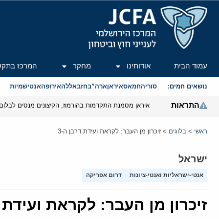
המרכז הירושלמי לענייני חוץ וביטחון
עמוד הבית
אודותינו
מחקר
המרכז בתקש
נושאים חמים:
סוריה
חמאס
איראן
ארה”ב
חזבאללה
אירופה
אנטישמיות
התראות
איראן מסמנת התקדמות בהורמוז, הקיצונים מנסים לבלום
ראשי
>
בלוגים
>
זיכרון מן העבר: לקראת ועידת דרבן ה-3
ישראל
אנטי-ישראליות ואנטי-ציונות
דרום אפריקה
זיכרון מן העבר: לקראת ועידת ד