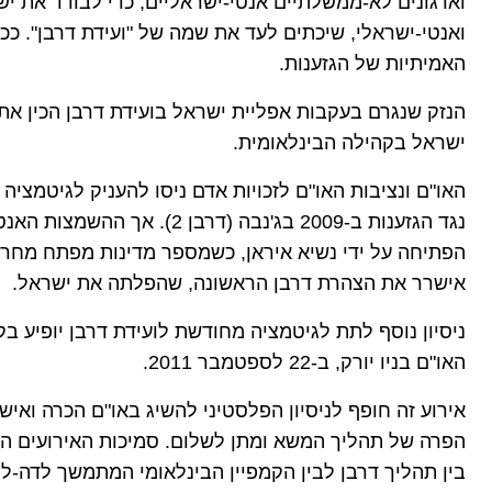
וארגונים לא-ממשלתיים אנטי-ישראליים, כדי לבודד את 
ואנטי-ישראלי, שיכתים לעד את שמה של "ועידת דרבן". ככ
האמיתיות של הגזענות.
הנזק שנגרם בעקבות אפליית ישראל בועידת דרבן הכין את
ישראל בקהילה הבינלאומית.
האו"ם ונציבות האו"ם לזכויות אדם ניסו להעניק לגיטמצי
נגד הגזענות ב-2009 בג'נבה (דר
הפתיחה על ידי נשיא איראן, כשמספר מדינות מפתח מחרי
אישרר את הצהרת דרבן הראשונה, שהפלתה את ישראל.
ניסיון נוסף לתת לגיטמציה מחודשת לועידת דרבן יופיע בק
האו"ם בניו יורק, ב-22 לספטמבר 2011.
אירוע זה חופף לניסיון הפלסטיני להשיג באו"ם הכרה ואי
הפרה של תהליך המשא ומתן לשלום. סמיכות האירועים הז
בין תהליך דרבן לבין הקמפיין הבינלאומי המתמשך לדה-ל