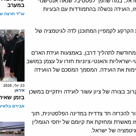
ישראל, במה שהפך לפסטיבל שנאה אנטישמי
במערב
זו, הועידה נכשלה בהתמודדות עם הבעיות
עו"ד תרצה שו
 הקרקע לקמפיין המתוכנן לדה לגיטמציה של
ה מחודשת לתהליך דרבן, באמצעות ועידת האו"ם
בן 2). אך ההשמצות האנטי-ישראליות והאנטי-ציוניות חזרו על עצמן במושב
מות את הועידה. המסמך המסכם של הוועידה
23 יולי, 2026
איראן
רוב בצורה של ציון עשור לועידה ויתקיים במשכן
בזמן שאיר
אבירם בלאיש
שור להכרזה חד צדדית במדינה הפלסטינית, תוך
ו מאשרת ומחזקת את קיומם של יחסי הגומלין
גיטמציה של ישראל.