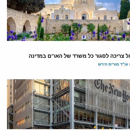
ל צריכה לסגור כל משרד של האו"ם במדינה
 עו"ד מוריס הירש