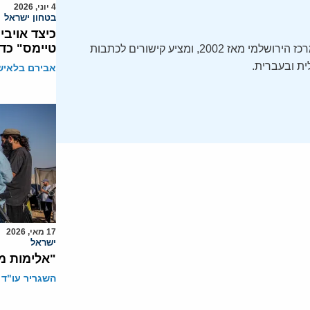
4 יוני, 2026
בטחון ישראל
כיצד אויבי
טיימס" כדי
ה-Daily Alert הידוע – תקציר חדשות ישראל, מופק על ידי המרכז הירושלמי מאז 2002, ומציע קישורים לכתבות
ת ובעברית.
אבירם בלאיש
17 מאי, 2026
ישראל
"אלימות מ
השגריר עו"ד 