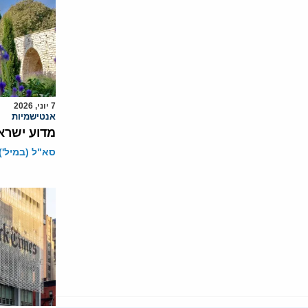
7 יוני, 2026
אנטישמיות
מדוע ישרא
סא"ל (במיל')