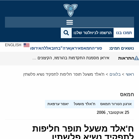
תמכו בנו
הרשמו לניוזלטר שלנו
ENGLISH
נושאים חמים:
סוריה
חמאס
איראן
ארה”ב
חזבאללה
אירופה
אנטישמיות
התראות
איראן מסמנת התקדמות בהורמוז, הקיצונים מנסים לבלום
ראשי
>
בלוגים
>
ח'אלד משעל תופר חליפות לתפקיד נשיא פלשתין
חמאס
ארגון הטרור חמאס
ח'אלד משעל
יאסר ערפאת
25 אוקטובר, 2006
ח'אלד משעל תופר חליפות
לתפקיד נשיא פלשתין