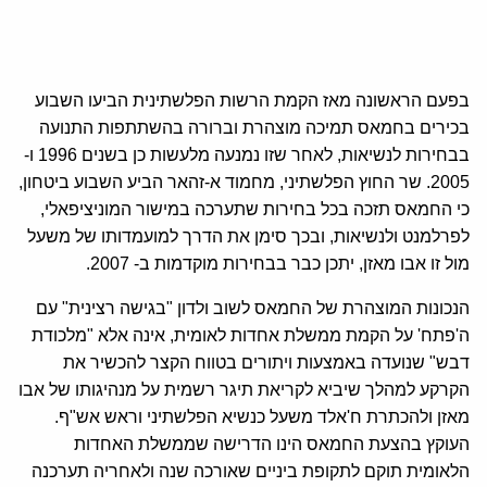
בפעם הראשונה מאז הקמת הרשות הפלשתינית הביעו השבוע
בכירים בחמאס תמיכה מוצהרת וברורה בהשתתפות התנועה
בבחירות לנשיאות, לאחר שזו נמנעה מלעשות כן בשנים 1996 ו-
2005. שר החוץ הפלשתיני, מחמוד א-זהאר הביע השבוע ביטחון,
כי החמאס תזכה בכל בחירות שתערכה במישור המוניציפאלי,
לפרלמנט ולנשיאות, ובכך סימן את הדרך למועמדותו של משעל
מול זו אבו מאזן, יתכן כבר בבחירות מוקדמות ב- 2007.
הנכונות המוצהרת של החמאס לשוב ולדון "בגישה רצינית" עם
ה'פתח' על הקמת ממשלת אחדות לאומית, אינה אלא "מלכודת
דבש" שנועדה באמצעות ויתורים בטווח הקצר להכשיר את
הקרקע למהלך שיביא לקריאת תיגר רשמית על מנהיגותו של אבו
מאזן ולהכתרת ח'אלד משעל כנשיא הפלשתיני וראש אש"ף.
העוקץ בהצעת החמאס הינו הדרישה שממשלת האחדות
הלאומית תוקם לתקופת ביניים שאורכה שנה ולאחריה תערכנה