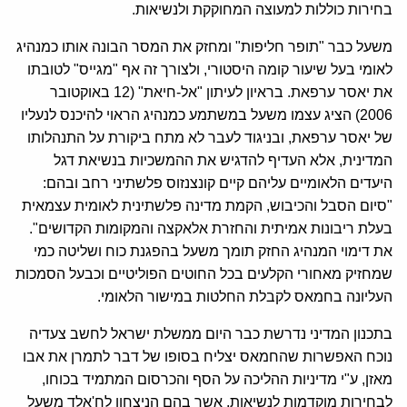
בחירות כוללות למעוצה המחוקקת ולנשיאות.
משעל כבר "תופר חליפות" ומחזק את המסר הבונה אותו כמנהיג
לאומי בעל שיעור קומה היסטורי, ולצורך זה אף "מגייס" לטובתו
את יאסר ערפאת. בראיון לעיתון "אל-חיאת" (12 באוקטובר
2006) הציג עצמו משעל במשתמע כמנהיג הראוי להיכנס לנעליו
של יאסר ערפאת, ובניגוד לעבר לא מתח ביקורת על התנהלותו
המדינית, אלא העדיף להדגיש את ההמשכיות בנשיאת דגל
היעדים הלאומיים עליהם קיים קונצנזוס פלשתיני רחב ובהם:
"סיום הסבל והכיבוש, הקמת מדינה פלשתינית לאומית עצמאית
בעלת ריבונות אמיתית והחזרת אלאקצה והמקומות הקדושים".
את דימוי המנהיג החזק תומך משעל בהפגנת כוח ושליטה כמי
שמחזיק מאחורי הקלעים בכל החוטים הפוליטיים וכבעל הסמכות
העליונה בחמאס לקבלת החלטות במישור הלאומי.
בתכנון המדיני נדרשת כבר היום ממשלת ישראל לחשב צעדיה
נוכח האפשרות שהחמאס יצליח בסופו של דבר לתמרן את אבו
מאזן, ע"י מדיניות ההליכה על הסף והכרסום המתמיד בכוחו,
לבחירות מוקדמות לנשיאות, אשר בהם הניצחון לח'אלד משעל