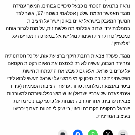
נראה בתנאים הנוכחיים כבעל סיכויים גבוהים. המשך עמידה
מנגד תאפשר הקמת שלטון אסלאמי בשטחי 67', אשר לצד
המשך המאבק בישראל יאיים באופן ישיר על היציבות
בממלכת ירדן שרוב אוכלוסייתה פלשתינית, על מנת לגרור אותה
כמכפיל כוח לחזית העימות מול ישראל במערכה המכריעה על
"פלשתין".
מנגד, פעולה צבאית רחבת היקף ברצועת עזה, על כל חסרונותיה
ומחירה הגבוה, עשויה לא רק לצמצם את האיום רקטות הקסאם
על ערים בישראל, אלא גם לשבש את התפתחות הישות
הפלשתינית לגורם סיכון קיומי ממשי על ישראל העשוי לבוא לידי
ביטוי באמצעות מלחמת טרור, ערעור היציבות הפנימית (עידוד
אינתיפאדה של ערביי ישראל) או שימוש כפלטפורמה למעורבות
צבאית ערבית. אחריות רבה מונחת על כתפי קברניטי מדינת
ישראל בתקופה הקרובה וראוי, כי שיקולי הטווח הארוך יכריעו
בעיצוב המדיניות.