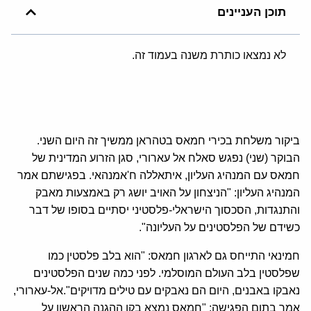
תוכן העניינים
לא נמצאו כותרת משנה בעמוד זה.
ביקור משלחת בכירי חמאס בטהראן ממשיך זה היום השני.
הבוקר (שני) נפגש סאלח אל עארורי, סגן הזרוע המדינית של
חמאס עם המנהיג העליון, איתאללה ח'אמנהאי. בפגישתם אמר
המנהיג העליון: "הניצחון על האויב יושג רק באמצעות מאבק
והתנגדות, הסכסוך הישראלי-פלסטיני יסתיים בסופו של דבר
כשידם של הפלסטינים על העליונה".
חמינאי התייחס גם לארגון חמאס: "הוא בלב פלסטין כמו
שפלסטין בלב העולם המוסלמי. לפני כמה שנים הפלסטינים
נאבקו באבנים, היום הם נאבקים עם טילים מדויקים".אל-עארורי,
אמר בתום הפגישה: "חמאס נמצא בקו ההגנה הראשון על