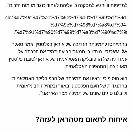
למדיניות זו והגיע למסקנה כי עליהם לעמוד כנגד מזימות הזרים".
a.org/article/%d7%9e%d7%a1%d7%9e%d7%a0%d7%99%d7%9d-
%d7%9e%d7%98%d7%a8%d7%94-
%d7%91%d7%90%d7%99%d7%a8%d7%90%d7%9f/
בהתייחסו לתמיכתה הנדיבה של איראן בפלסטין, אמר סאלח
אל
–
עארורי
, מצדו, כי חמאס הביעה תמיד את הכרתה על
עמדותיה של הרפובליקה האסלאמית של איראן לטובת פלסטין
מאז ניצחון המהפכה האסלאמית.
הוא הוסיף כי "ראינו את תמיכתה של הרפובליקה האסלאמית
בהתנגדות של העם הפלסטיני באזור ובקהילה הבינלאומית,
וקיבלנו סוגים שונים של תמיכה מצד האיראני".
איתות לתאום מטהראן לעזה?