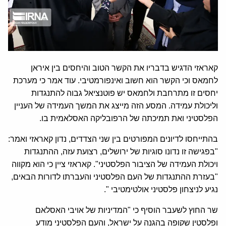
קאראזי הדגיש בדבריו את הקשר הטוב והיחסים בין איראן
לחמאס וכי הקשר הוא חשוב ואינפורמטיבי. עוד אמר כי מערכת
יחסים זו מתרחבת ולחמאס יש פוטנציאל גבוה להתנגדות
וליכולת עמידה. המסע הזה מייצג את המשך העמידה של העניין
הפלסטיני ואת תמיכתה של הרפובליקה האסלאמית בו.
בהתייחסו לדיונים המפורטים בין שני הצדדים, נדון קאראזי ואמר:
"בפגישה זו נדונו סוגיות של ירושלים, רצועת עזה, ההתנגדות
ויכולת העמידה של הציבור הפלסטיני". קאראזי ציין כי הוא מקווה
"בעזרת ההתנגדות של העם הפלסטיני והעברתו לדורות הבאים,
נגיע לניצחון פלסטיני אולטימטיבי ".
שר החוץ לשעבר הוסיף כי "המדיניות של אויבי האסלאם
ופלסטין שקופה בהגנה על ישראל, והעם הפלסטיני מודע