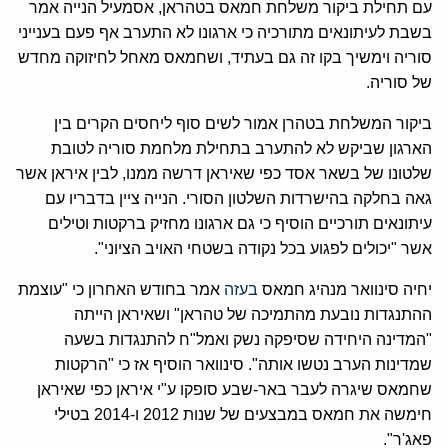
עם תחילת ביקור משלחת חמאס בטהראן, אסמעיל הנייה אמר
בשבת לעיתונאים מתורכיה כי ארגונו לא התערב אף פעם בענייני
סוריה וימשיך בקו זה גם בעתיד, ושחמאס מאחל לחיזוקה מחדש
של סוריה.
ביקור המשלחת בטהרן אמור לשים סוף ליחסים הקרים בין
הארגון שביקש לא להתערב בתחילת מלחמת סוריה לטובת
שלטונו של בשאר אסד כפי שאיראן דרשה ממנו, לבין איראן אשר
גאה בחלקה בהישרדות השלטון הסורי. הנייה ציין בדבריו עם
עיתונאים תורכיים הוסיף כי גם ארגונו מחזיק ברקטות וטילים
אשר "יכולים לפגוע בכל נקודה בשטחי האויב הציוני".
יחיה סינוואר מנהיג חמאס
בעזה
אמר בחודש האחרון כי "עוצמת
ההתנגדות נובעת מהתמיכה של טהראן" ושאיראן הייתה
"המדינה היחידה שסיפקה נשק ואמל"ח להתנגדות בשעה
שמדינות הערב נטשו אותה". סינוואר הוסיף אז כי "הרקטות
שחמאס שיגרה לעבר באר-שבע סופקו ע"י איראן כפי שאיראן
חימשה את חמאס במבצעים של שנות 2012 ו-2014 בטילי
פאג'ר".