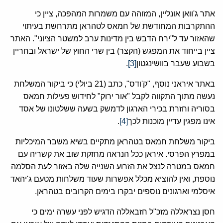
אתר ג'וואן אונליין, המזוהה עם משמרות המהפכה, ציין כי
ההתקרבות המחודשת של חמאס לטהראן מתרחשת בעיתוי
שהאזור עד ל"ירח הדבש בין מדינות ערב למשטר הציוני". האתר
ציין בייחוד את המפגש (הקצר) בין שרי החוץ של ישראל ובחריין
בשבוע שעבר בוושינגטון
[3]
.
באתר איראני נוסף, "ק'ודס", כתב (21 ביולי) כי ביקור המשלחת
נעשה מתוך התקווה לקבל "אור ירוק" לחידוש פעילות חמאס
בסוריה וחזרת בכירי הארגון לדמשק בשעה ששלטונו של אסד
אינו מפגין עדיין מוכנות לכך
[4]
.
ביקור משלחת חמאס בטהראן מתקיים בשיא משבר המיכליות
במפרץ הפרסי. איראן ככל הנראה מחזקת שוב את קשריה עם
חמאס במטרה לנצל את הזרוע השנייה שלה באזור לעת הסלמה
נוספת, ואין להוציא מכלל אפשרות שעוד משלחות מטעם ג'יהאד
איסלמי וארגונים נוספים יבקרו בימים הקרובים בטהראן.
חסן נצראללה מזכ"ל חזבאללה הדגיש לפני עשרה ימים כי