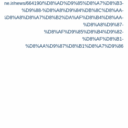
dsonline.ir/news/664190/%D8%AD%D9%85%D8%A7%D8%B3-
%D9%88-%D8%A8%D9%84%DB%8C%D8%AA-
%D8%A8%D8%A7%D8%B2%DA%AF%D8%B4%D8%AA-
%D8%A8%D9%87-
%D8%AF%D9%85%D8%B4%D9%82-
%D8%AF%D8%B1-
%D8%AA%D9%87%D8%B1%D8%A7%D9%86