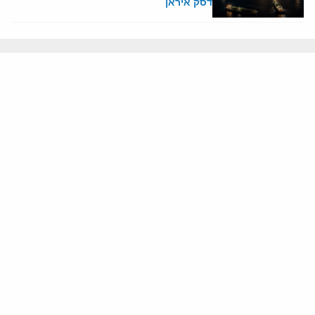
דסק איראן
23 יולי, 2026
איראן
בזמן שאיראן כבר משנה תודעה, הכשל
הישראלי נחשף
אבירם בלאיש
אודותינו
חזון ומשימה
עמיתים
החוקרים
אנשי מפתח
לסטודנטים ומתמחים