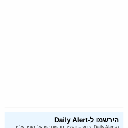
הירשמו ל-Daily Alert
ה-Daily Alert הידוע – תקציר חדשות ישראל, מופק על ידי