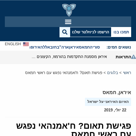
תמכו בנו
הרשמו לניוזלטר שלנו
ENGLISH
נושאים חמים:
סוריה
חמאס
איראן
ארה”ב
חזבאללה
אירופה
אנטישמיות
התראות
איראן מסמנת התקדמות בהורמוז, הקיצונים מנסים לבלום
ראשי
>
בלוגים
>
פגישת תאום? ח'אמנהאי נפגש עם ראשי חמאס
איראן
,
חמאס
האיום האיראני על ישראל
22 יולי, 2019
פגישת תאום? ח'אמנהאי נפגש
עם ראשי חמאס