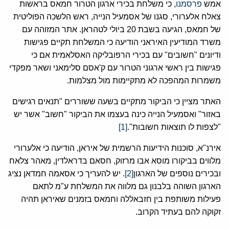
אמש
פרסמנו
, כי משלחת בכירי ארגון הטרור חמאס בראשות
צאלח אלערורי, סגנו של אסמעיל הנייה, ראש הלשכה הפוליטית
של חמאס, הגיעה בשבת 20 ביולי לטהראן. אתר המזוהה עם
משרד המודיעין האיראני הודיעה כי המשלחת תקיים פגישות
ודיונים "חשובים" עם בכירי הרפובליקה האסלאמית אם כי
פגישות בין ראשי ארגוני הטרור עם ק'אסם סלימאני ושאר מפקדי
משמרות המהפכה לא מתקיימות מול מצלמות.
האתר מציין כי הביקור מתקיים בשעה ששוררים "תנאים רגישים
באזור" ואסמעיל הנייה כינה בעצמו את הביקור "חשוב" אשר יש
"לצפות לו תוצאות חשובות".
[1]
אירנ"א, סוכנות הידיעות הרשמית של איראן, הודיעה כי אלערורי
מלווים בביקורו מוסא אבו מרזוק, חסאם בדראלדין, מאהר צלאח
ובכירים נוספים של הארגון
[2]
. יש להעריך כי אסאמה חמדאן נציג
הארגון השוהה בלבנון גם מלווה את המשלחת ע"מ לתאם
פעילות משותפת בין חזבאללה וחמאס בזמנים שאיראן תהיה
זקוקה להם בעתיד הקרוב.