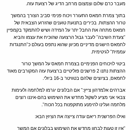
מעבר כרם שלום וצמצום מרחב הדיג של רצועת עזה.
בתוך צמרת חמאס התעורר ויכוח פנימי סביב הצורך בהמשך
טרור ההצתות. בכירים בתנועת טוענים שהזרוע הצבאית של
חמאס מתחה את החבל יתר על המידה ושיש להתמקד בקמפיין
"צעדת השיבה" לעבר גבול הרצועה שהוכיח את עצמו והביא
לחמאס הישגים מדיניים מכיוון שהוא נתפס בעולם כ"התנגדות
עממית" לגיטימית.
ביטוי לויכוחים הפנימיים בצמרת חמאס על המשך טרור
ההצתות נתנו 2 פרשנים פוליטיים ברצועת עזה המקורבים מאוד
לחמאס, בציוצים שלהם בטוויטר ב-16 ביולי.
אברהים אלמדהון צייץ:" אם הבלונים יגרמו למלחמה ולעימות
צבאי אני מציע לשקול מחדש את השימוש בהם-איננו רוצים
מלחמה ועלינו להימנע מתוקפנות בכל הכוח".
ואילו הפרשנית ריאם עודה צייצה את הציוץ הבא:
"אין זו טעות לבחון מחדש את השימוש בבלונים אם המשך