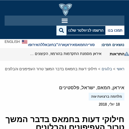
תמכו בנו
הרשמו לניוזלטר שלנו
ENGLISH
נושאים חמים:
סוריה
חמאס
איראן
ארה”ב
חזבאללה
אירופה
אנטישמיות
התראות
איראן מסמנת התקדמות בהורמוז, הקיצונים מנסים לבלום
ראשי
>
בלוגים
>
חילוקי דעות בחמאס בדבר המשך טרור העפיפונים והבלונים
איראן
,
חמאס
,
ישראל
,
פלסטינים
מלחמה ברצועת עזה
18 יולי, 2018
חילוקי דעות בחמאס בדבר המשך
טרור העפיפונים והבלונים