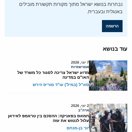
נבחרות בנושא ישראל מתוך מקורות תקשורת מובילים
באנגלית ובעברית.
הרשמה
עוד בנושא
7 יוני, 2026
אנטישמיות
מדוע ישראל צריכה לסגור כל משרד של
האו"ם במדינה
סא"ל (במיל') עו"ד מוריס הירש
2 יוני, 2026
ארה"ב
חמאס בפאניקה: ההסכם בין טראמפ לאיראן
עלול לנטוש את עזה
יוני בן-מנחם