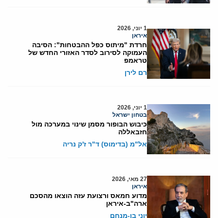
1 יוני, 2026
איראן
חרדת "מיתוס כפל ההבטחות": הסיבה
העמוקה לסירוב לסדר האזורי החדש של
טראמפ
רם לירן
1 יוני, 2026
בטחון ישראל
כיבוש הבופור מסמן שינוי במערכה מול
חזבאללה
אל"מ (בדימוס) ד"ר ז'ק נריה
27 מאי, 2026
איראן
מדוע חמאס ורצועת עזה הוצאו מהסכם
ארה"ב-איראן
יוני בן-מנחם