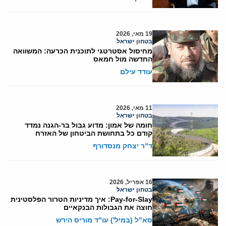
19 מאי, 2026
בטחון ישראל
מחיסול אסטרטגי לתוכנית הכרעה: המשוואה
החדשה מול חמאס
עודד עילם
11 מאי, 2026
בטחון ישראל
חומה של אמון: מדוע גבול בר-הגנה נמדד
קודם כל בתחושת הביטחון של האזרח
ד"ר יצחק מנסדורף
16 אפריל, 2026
בטחון ישראל
Pay-for-Slay: איך מדיניות הטרור הפלסטינית
חוצה את הגבולות הבנקאיים
סא"ל (במיל') עו"ד מוריס הירש