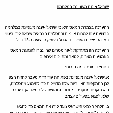
ישראל איננה מעוניינת במלחמה
ההערכה בצמרת חמאס היא כי ישראל איננה מעוניינת במלחמה
ברצועת עזה למרות איומיה וההסלמה הצבאית שבאה לידי ביטוי
בגל ההפצצות האוייריות הגדול בעומק הרצועה ב-13 ביולי.
ההערכה הזו מתחזקת לאור מסרים שהועברו להנהגת חמאס
באמצעות מצרים, קטאר ומתווכים אירופים.
בחמאס מונים כמה סיבות:
א
.ישראל איננה מעוניינת בפתיחת עוד חזית מעבר לחזית הצפון,
לכן ההתקפות האוויריות שלה מדוייקות כדי להימנע מהסלמה,
היא תוקפת מתקנים ומחסני תחמושת של חמאס אך ניזהרת
שלא לפגוע בפעילים עצמם.
ב
. הלחץ הצבאי הישראלי נועד לזרז את חמאס כדי להגיע
להסכם "הסדרה" ארוך טווח ועסקת שבויים חדשה וכדי לכפות