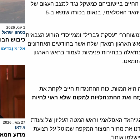
 החיים ביישוביהם כמשקל נגד למצב העגום של
תושבי רצועת עזה נתן זיאד נח'אלה, המנהיג החדש של הג'יהאד האסלאמי, בנאום בכורה שנשא ב-5
1 יוני, 2026
בטחון ישראל
ממשוחררי "עסקת ג'בריל" וממייסדי הזרוע הצבאית
כיבוש הבו
הוא משמש כסגנו של ראש הארגון רמאדן שלח אשר בחודשים האחרונים
אל"מ (בדימוס)
ח'אלה בבחירות פנימיות לעמוד בראש הארגון
החמאס.
עה היא המוות, כוח ההתנגדות חייב לקחת את
זה ואת ההתנחלויות
למקום שלא ראוי לחיות
הג'יהאד האסלאמי וראש המטה העליון של צעדת
27 מאי, 2026
איראן
בר: " לא נשלם לבדנו את מחיר המצור המקפח שמוטל על רצועת
מדוע חמאס
שלמו אותו".