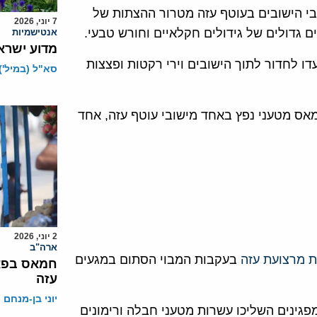
 ב-30 במרץ, סובלים תושבי הישובים בעוטף עזה מטרור ההצתות של
7 יוני, 2026
 גדולים של גידולים חקלאיים וחורש טבעי.
אנטישמיות
מדוע ישרא
 לחדור לתוך הישובים וירי רקטות ופצצות
סא"ל (במיל')
חמאס מטעני נפץ באחד מישובי עוטף עזה, אחד
2 יוני, 2026
ארה"ב
 מרצועת עזה
בעקבות המבוי הסתום במגעים
חמאס בפאנ
עזה
יוני בן-מנחם
ם שישי כ-20 אלף מפגינים. המפגינים השליכו עשרות מטעני חבלה ורימונים