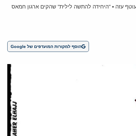
טף עזה • "היחידה להתשה לילית" שהקים ארגון חמאס
הוסף למקורות המועדפים של Google