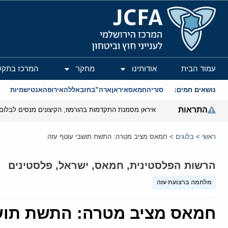
המרכז הירושלמי לענייני חוץ וביטחון
עמוד הבית
אודותינו
מחקר
המרכז בתקש
נושאים חמים:
סוריה
חמאס
איראן
ארה”ב
חזבאללה
אירופה
אנטישמיות
התראות
איראן מסמנת התקדמות בהורמוז, הקיצונים מנסים לבלום
ראשי
>
בלוגים
>
חמאס מציב מטרה: התשת תושבי עוטף עזה
הרשות הפלסטינית
,
חמאס
,
ישראל
,
פלסטינים
מלחמה ברצועת עזה
חמאס מציב מטרה: התשת תושב