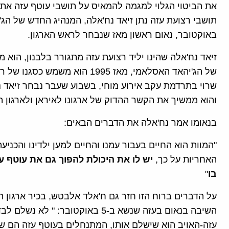
את הביטוי הגלוי למגמה להמאיס על תושבי עוטף עזה את
באוקטובר, נאום ראשון מאז שנבחר לראש הארגון.
זיאד נח'אלה שהינו יליד רצועת עזה מתגורר בלבנון, הוא 
של הג'יהאד האסלאמי, מאז 1995 
שרוי בתרדמת עקב אירוע מוחי, בשבוע שעבר נבחר זיאד נ
והוא ממשיך את הקשר ההדוק של ארגונו לאיראן ולארגון 
בנאומו אמר נח'אלה את הדברים הבאים:
"המוות הוא החיים בעבור עמנו והחיים למען ילדינו והכני
האחריות על כך,
יש לו את היכולת להפוך גם את עוטף ע
בו
"
על הדברים ברוח הזו חזר גם ח'אלד אלבטש, בכיר ארגון 
השיבה בנאום בעזה שנשא ב-5 באוקטו
עזה-האויב הוא שישלם אותו, המתנחלים בעוטף עזה הם שי