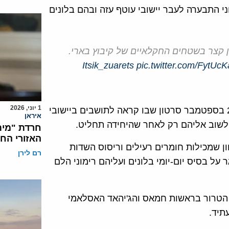
וני התבערה לעבר יישובי עוטף עזה ובהם בלונים
ן קצר בשטחים החקלאיים של קיבוץ בארי.
pic.twitter.com/FytUc
1 יוני, 2026
"היחידה להתשה לילית" שהקים ארגון חמאס פרסמה ב-28 בספטמבר סרטון שבו קראה לתושבים ביישובי
איראן
לשוב אליהם רק לאחר שהיחידה תחליט.
חרדת "מית
האזורי הח
ן שמכילות חומרים רעילים וריסוס השדות
רם לירן
על בסיס יום-יומי בלונים ועליהם רימוני הלם
י הטרור בראשות חמאס והג'יהאד האסלאמי
תיד.