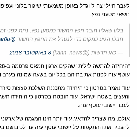
לעבר חיילי צה"ל וגדל באופן משמעותי שיגור בלוני ועפיפ
נושאי מטעני נפץ.
בלון שאליו חובר חפץ החשוד כמטען נפץ, נחת לפני זמ
חבלן הגיע למקום כדי לנטרל את החפץ החשוד
@Itsik_zuarets
Kar0u
— כאן חדשות (@kann_news)
8 באוקטובר 2018
עוטף עזה לפנות את בתיהם בכל יום בשעה שמונה בערב ו
עוד נאמר בסרטון כי היחידה מתכננת השלכת פצצות סירחו
והעצים בשטח ישראל, עוד הובטח בסרטון כי היחידה תשגר 
לעבר יישובי עוטף עזה.
אולם, מה שצריך להדאיג עוד יותר הינו המגמה של ארגונ
להגביר את ההתקפות על יישובי עוטף עזה עד לכיבושם בע