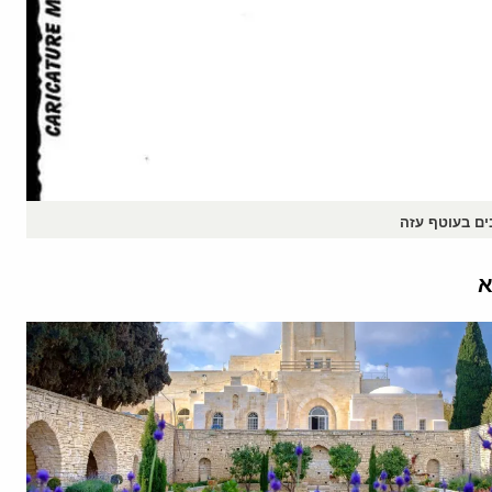
ים בעוטף עזה
א