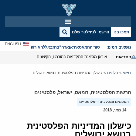
תמכו בנו
הרשמו לניוזלטר שלנו
ENGLISH
נושאים חמים:
סוריה
חמאס
איראן
ארה”ב
חזבאללה
אירופה
אנטישמיות
התראות
איראן מסמנת התקדמות בהורמוז, הקיצונים מנסים לבלום
ראשי
>
בלוגים
>
כישלון המדיניות הפלסטינית בנושא ירושלים
הרשות הפלסטינית
,
חמאס
,
ישראל
,
פלסטינים
הסכמים ומהלכים דיפלומטיים
14 מאי, 2018
כישלון המדיניות הפלסטינית
בנושא ירושלים