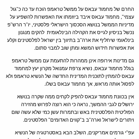
החרם של מחמוד עבאס על ממשל טראמפ הוכח עד כה כ"גול
עצמי", מחמוד עבאס איבד ביוזמתו את האפשרות להשפיע על
מדיניות הממשל בנושא הסכסוך הישראלי פלסטיני, יו"ר הרש"פ
נכשל בניסיון לגייס את הקהילה הבינלאומית להקים מנגנון
בינלאומי שיחליף את ארה"ב בתיווך בין ישראל לפלסטינים וקלע
את אפשרות חידוש המשא ומתן שוב למבוי סתום.
גם מדינות אירופה אינן ממהרות להתעמת עם ממשל טראמפ
בגלל מחמוד עבאס, נשיא צרפת עמנואל מקרון יעץ למחמוד
עבאס להמתין לתוכנית המדינית החדשה של הנשיא טראמפ ולא
לפסול אותה מראש, אך מחמוד עבאס בשלו.
אין בכוונת מחמוד עבאס להפיק לקחים ממה שקרה בנושא
ירושלים לגבי ההמשך, נראה כי הוא רוצה לפרוש מהזירה
הפוליטית הפלסטינית באש ובתמרות עשן כמי שלא עשה שום
ויתורים לישראל וארה"ב ב"קווים האדומים" הפלסטינים.
עפ"י גורמים אמריקנים, השלב הבא באסטרטגיה של הנשיא