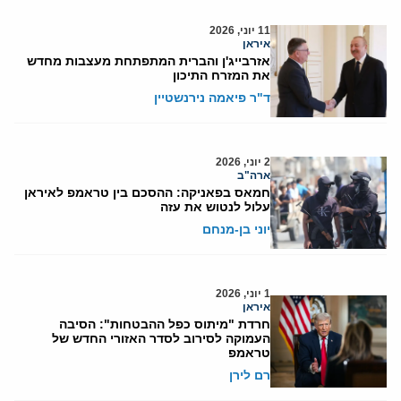
11 יוני, 2026
איראן
אזרבייג'ן והברית המתפתחת מעצבות מחדש
את המזרח התיכון
ד"ר פיאמה נירנשטיין
2 יוני, 2026
ארה"ב
חמאס בפאניקה: ההסכם בין טראמפ לאיראן
עלול לנטוש את עזה
יוני בן-מנחם
1 יוני, 2026
איראן
חרדת "מיתוס כפל ההבטחות": הסיבה
העמוקה לסירוב לסדר האזורי החדש של
טראמפ
רם לירן