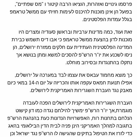
פרסמו גינויים ואזהרות, הוציאו הרבה קיטור ו "מס שפתיים",
בפועל הן אינן מוכנות להיכנס לעימות חזיתי עם ממשל טראמפ
בגלל עמדות הפלסטינים.
זאת ועוד, כמה מדינות ערביות ובראשן סעודיה ומצרים היו
מוכנות לדון בהצעת ממשל טראמפ כי אבו דיס תשמש כבירת
המדינה הפלסטינית העתידית עם חלקים ממזרח ירושלים, הן
ניסו לשכנע את יו"ר הרש"פ להסכים למשא ומתן בנושא אך
נתקלו בהתנגדות ובסירוב מוחלט.
כך מוצא מחמוד עבאס את עצמו לבד במערכה על ירושלים,
אפילו תנועת חמאס עקפה אותו והכריזה על יום ה-14 במאי כיום
מאבק נגד העברת השגרירות האמריקנית לירושלים.
העברת השגרירות האמריקנית לירושלים הפכה לעובדה
מוגמרת,אך יו"ר הרש"פ ימשיך להילחם נגדה כמו דון קישוט
הנלחם בתחנות רוח, האפשרויות הנדונות כעת בהנהגת הרש"פ
בתגובה למהלך האמריקני הינן פניה לבית הדין הבילאומי בהאג
כדי לזרז את הטיפול בתיקים שהגישה לו הרש"פ נגד ישראל וכן