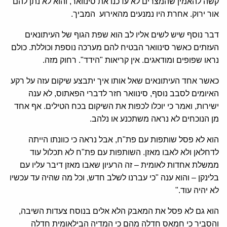
קשה להאמין שהמצרים לא עדכנו את סינוואר, והוא לא נתן להם
אור ירוק. אחרת היו נמנעים מהאירוע המביך.
דבר נוסף שיש לשים אליו לב הוא שפת הגוף של העיתונאים
העזתים כאשר סינוואר הבטיח להם מערכה נוספת וכוללת. כולם
נראו שפופים ומודאגים. אין קריאות "הידד". רחוק מזה.
כאשר אחד העיתונאים שאל אותו איך יתבצע שיקום עזה על רקע
האיומים לסבב נוסף, סינוואר חזר לדברי הפאתוס, לא ענה
ישירות, ואמר כי יוכלו לכפות את השיקום בכח הטילים. אף אחד
מן הנוכחים לא נראה משתכנע או נלהב.
הוא לא פסל שותפות עם פת"ח, אבל נראה כי כוונתו הייתה
לדחלאן ולא לאבו מאזן. השותפות עם פת"ח לא תכלול עוד
ממשלת אחדות לאומית – זה הרעיון שאבו מאזן דיבר עליו עם
בלינקן – והוא ענה "כי עברנו לשלב חדש, וכל מה שהיה עד עכשיו
לא יהיה עוד."
הוא גם לא פסל את המאבק הלא אלים בנוסח צעדות השיבה,
והסביר כי חמאס חדלה מהם כי המדיה הבילאומית חדלה