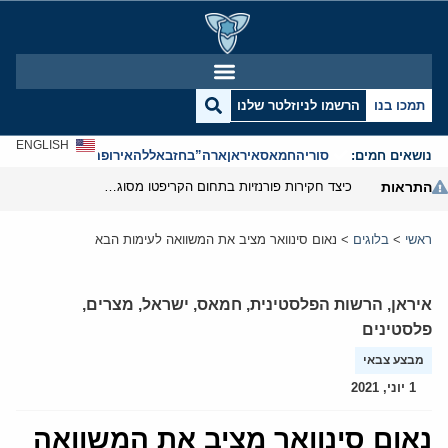
תמכו בנו
הרשמו לניוזלטר שלנו
ENGLISH
נושאים חמים:
סוריה
חמאס
איראן
ארה”ב
חזבאללה
אירופה
אנטישמיות
התראות
כיצד חקירות פורנזיות בתחום הקריפטו מסוגלות לפרק את המערך הפיננסי של משמרות המהפכה
ראשי
>
בלוגים
>
נאום סינוואר מציב את המשוואה לעימות הבא
איראן
,
הרשות הפלסטינית
,
חמאס
,
ישראל
,
מצרים
,
פלסטינים
מבצע צבאי
1 יוני, 2021
נאום סינוואר מציב את המשוואה