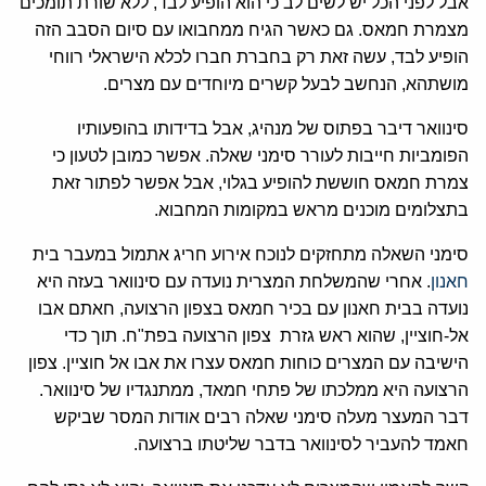
אבל לפני הכל יש לשים לב כי הוא הופיע לבד, ללא שורת תומכים
מצמרת חמאס. גם כאשר הגיח ממחבואו עם סיום הסבב הזה
הופיע לבד, עשה זאת רק בחברת חברו לכלא הישראלי רווחי
מושתהא, הנחשב לבעל קשרים מיוחדים עם מצרים.
סינוואר דיבר בפתוס של מנהיג, אבל בדידותו בהופעותיו
הפומביות חייבות לעורר סימני שאלה. אפשר כמובן לטעון כי
צמרת חמאס חוששת להופיע בגלוי, אבל אפשר לפתור זאת
בתצלומים מוכנים מראש במקומות המחבוא.
סימני השאלה מתחזקים לנוכח אירוע חריג אתמול במעבר בית
חאנון
. אחרי שהמשלחת המצרית נועדה עם סינוואר בעזה היא
נועדה בבית חאנון עם בכיר חמאס בצפון הרצועה, חאתם אבו
אל-חוציין, שהוא ראש גזרת צפון הרצועה בפת"ח. תוך כדי
הישיבה עם המצרים כוחות חמאס עצרו את אבו אל חוציין. צפון
הרצועה היא ממלכתו של פתחי חמאד, ממתנגדיו של סינוואר.
דבר המעצר מעלה סימני שאלה רבים אודות המסר שביקש
חאמד להעביר לסינוואר בדבר שליטתו ברצועה.