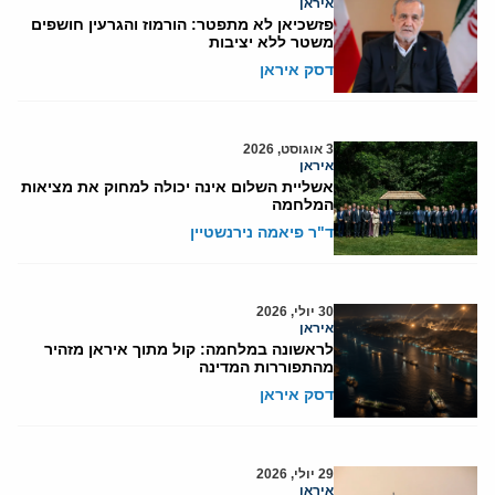
איראן
פזשכיאן לא מתפטר: הורמוז והגרעין חושפים
משטר ללא יציבות
דסק איראן
3 אוגוסט, 2026
איראן
אשליית השלום אינה יכולה למחוק את מציאות
המלחמה
ד"ר פיאמה נירנשטיין
30 יולי, 2026
איראן
לראשונה במלחמה: קול מתוך איראן מזהיר
מהתפוררות המדינה
דסק איראן
29 יולי, 2026
איראן