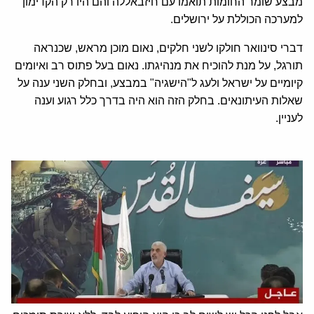
מבצע שומר החומות תואמו עם חיזבאללה והם היו רק הקדימון
למערכה הכוללת על ירושלים.
דברי סינוואר חולקו לשני חלקים, נאום מוכן מראש, שכנראה
תורגל, על מנת להוכיח את מנהיגתו. נאום בעל פתוס רב ואיומים
קיומיים על ישראל ולעג ל"הישגיה" במבצע, ובחלק השני ענה על
שאלות העיתונאים. בחלק הזה הוא היה בדרך כלל רגוע וענה
לעניין.