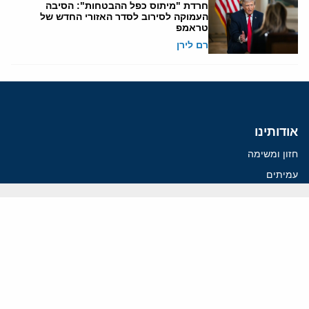
חרדת "מיתוס כפל ההבטחות": הסיבה
העמוקה לסירוב לסדר האזורי החדש של
טראמפ
רם לירן
אודותינו
חזון ומשימה
עמיתים
החוקרים
אנשי מפתח
לסטודנטים ומתמחים
מחקר
תימן
תוניסיה
תהליך השלום