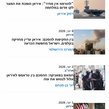
״להורמוז אין מחיר״: איראן הופכת את המצר
לקו אדום במלחמה
דסק איראן
8 יוני, 2026
איראן
בין התקיפות להסכם: איראן עדיין מחזיקה
בקלפים, וישראל מחפשת הכרעה
המרכז הירושלמי
2 יוני, 2026
ארה"ב
חמאס בפאניקה: ההסכם בין טראמפ לאיראן
עלול לנטוש את עזה
יוני בן-מנחם
1 יוני, 2026
איראן