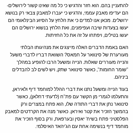
להתעניין בהם. הוא חזר והדגיש כי כל מה שאינו קשור לירושלים-
הם יעדיפו מאבק עממי, והדגיש כי יעברו למאבק צבאי רק בנושא
ירושלים. מכאן אנו למדים כי את הלחץ על הסיוע הבינלאומי הם
יעשו בצעדות שיבה ועפיפונים, ואת הלחץ בנשוא ירושלים הם
יעשו בטילים, ויפתחו על זה את כל החזיתות.
האם באמת הדברים האלה מייצגים את מנהיגותו הבלתי
מעורערת של סינוואר על חמאס? השוואת דבריו לדברי משעל
והנייה מעוררים שאלות. הנייה ומשעל הרבו להופיע במהלך
"שומר החומות", כאשר סינוואר שתק, ויש לשים לב להבדלים
ביניהם.
בעוד הנייה ומשעל נתנו את דברי ההלל למוחמד דיף ולאיראן,
והתעלמו לגמרי מן הקשר עם פת"ח (לדעתי דחלאן), כאשר
סינוואר נתן את דברי התודה שלו, הוא פתח במצרים ורק
בהמשך הזכיר את קטר ואיראן. כאשר מנה את הקרדטים למאבק
הפלסטיני פתח בשיח' יאסין ובערפאת, ורק בסוף הזכיר את
מוחמד דיף בנשימה אחת עם הג'יהאד האיסלמי.