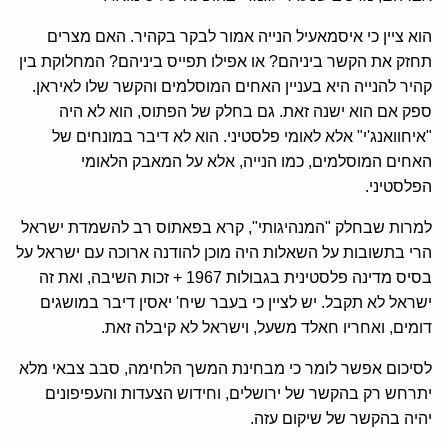
הוא ציין כי איסמאעיל הנייה אמור לבקר בקהיר. האם מצרים
תחזק את הקשר ביניהם? או אפילו תפייס ביניהם? המחלוקת בין
קהיר להנייה היא בעניין האחים המוסלמים והקשר שלו לאיראן.
ספק אם הוא ישנה זאת. גם בחלק של הפתוס, הוא לא היה
"איחוואנג'י" אלא לאומי פלסטיני. הוא לא דיבר במונחים של
האחים המוסלמים, כמו הנייה, אלא על המאבק הלאומי
הפלסטיני.
למרות שבחלק "המנהיגותי", קרא בפאתוס רב להשמדת ישראל
הרי בתשובות על השאלות היה מוכן להודנה ארוכה עם ישראל על
בסיס מדינה פלסטינית בגבולות 1967 + זכות השיבה, ואת זה
ישראל לא תקבל. יש לציין כי בעבר שיח' יאסין דיבר במושגים
דומים, ואחריו חאלד משעל, וישראל לא קיבלה זאת.
לסיכום אפשר לומר כי מבחינת המשך הלחימה, סבב צבאי מלא
יתרחש רק בהקשר של ירושלים, וחידוש הצעדות והעפיפונים
יהיה בהקשר של שיקום עזה.